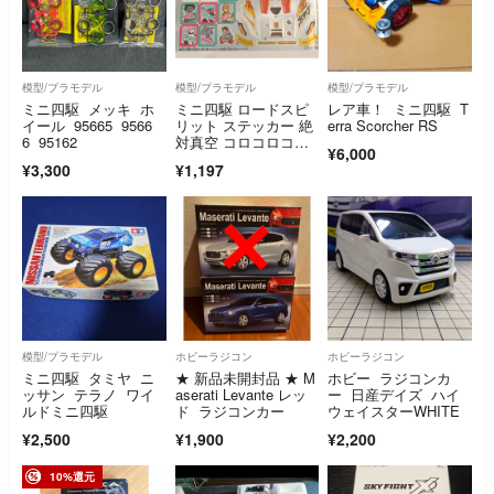
模型/プラモデル
模型/プラモデル
模型/プラモデル
ミニ四駆 メッキ ホ
ミニ四駆 ロードスピ
レア車！ ミニ四駆 T
イール 95665 9566
リット ステッカー 絶
erra Scorcher RS
6 95162
対真空 コロコロコミ
¥6,000
ック限定 シール TAMI
¥3,300
¥1,197
YA デカール レア
模型/プラモデル
ホビーラジコン
ホビーラジコン
ミニ四駆 タミヤ ニ
★ 新品未開封品 ★ M
ホビー ラジコンカ
ッサン テラノ ワイ
aserati Levante レッ
ー 日産デイズ ハイ
ルドミニ四駆
ド ラジコンカー
ウェイスターWHITE
¥2,500
¥1,900
¥2,200
10%還元