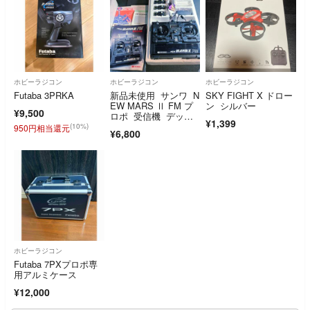
ホビーラジコン
ホビーラジコン
ホビーラジコン
Futaba 3PRKA
新品未使用 サンワ N
SKY FIGHT X ドロー
EW MARS Ⅱ FM プ
ン シルバー
¥9,500
ロポ 受信機 デッド
¥1,399
ストック
(10%)
950円相当還元
¥6,800
ホビーラジコン
Futaba 7PXプロポ専
用アルミケース
¥12,000