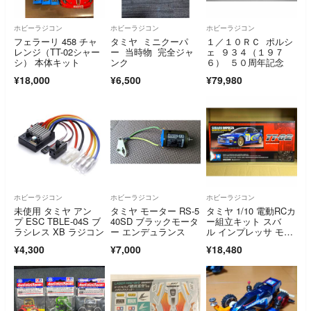
ホビーラジコン
ホビーラジコン
ホビーラジコン
フェラーリ 458 チャ
タミヤ ミニクーパ
１／１０ＲＣ ポルシ
レンジ（TT-02シャー
ー 当時物 完全ジャ
ェ ９３４（１９７
シ） 本体キット
ンク
６） ５０周年記念
¥18,000
¥6,500
¥79,980
ホビーラジコン
ホビーラジコン
ホビーラジコン
未使用 タミヤ アン
タミヤ モーター RS-5
タミヤ 1/10 電動RCカ
プ ESC TBLE-04S ブ
40SD ブラックモータ
ー組立キット スバ
ラシレス XB ラジコン
ー エンデュランス
ル インプレッサ モン
テカルロ 99 TT-02 ラ
¥4,300
¥7,000
¥18,480
ジコン IMPREZA RC