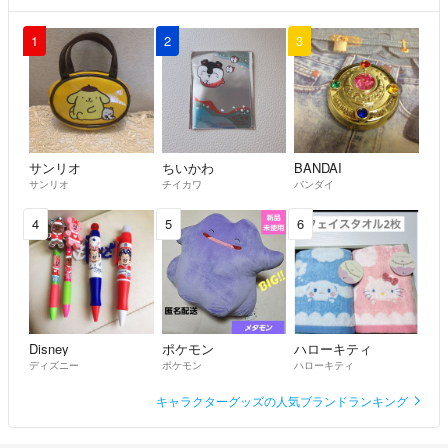
1
2
3
サンリオ
ちいかわ
BANDAI
サンリオ
チイカワ
バンダイ
4
5
6
Disney
ポケモン
ハローキティ
ディズニー
ポケモン
ハローキティ
キャラクターグッズの人気ブランドランキング