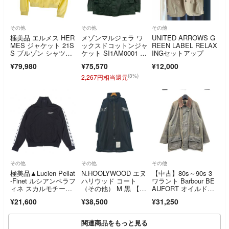
その他
その他
その他
極美品 エルメス HER
メゾンマルジェラ ワ
UNITED ARROWS G
MES ジャケット 21S
ックスドコットンジャ
REEN LABEL RELAX
S ブルゾン シャツジ
ケット SI1AM0001 メ
INGセットアップ
ャケット ジップアッ
ンズ SIZE 52 (XL) Ma
¥79,980
¥75,570
¥12,000
プ シアサッカー メン
ison Margiela
ズ 37(14.5) 黄
(3%)
2,267円相当還元
その他
その他
その他
極美品▲Lucien Pellat
N.HOOLYWOOD エヌ
【中古】80s～90s 3
-Finet ルシアンペラフ
ハリウッド コート
ワラント Barbour BE
ィネ スカルモチー
（その他） M 黒 【古
AUFORT オイルドジ
フ ロゴ刺繍 サイドラ
着】【中古】【送料無
ャケット サイズ不
¥21,600
¥38,500
¥31,250
イン ブルゾン トラッ
料】
明 カーキ バブアー[1
クジャケット ブラッ
7][240017786689]
ク M
関連商品をもっと見る