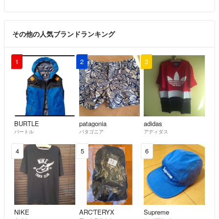
その他の人気ブランドランキング
1
2
3
BURTLE
patagonia
adidas
バートル
パタゴニア
アディダス
4
5
6
NIKE
ARC'TERYX
Supreme