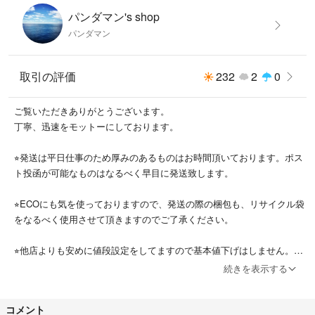
パンダマン's shop
パンダマン
取引の評価
232
2
0
ご覧いただきありがとうございます。
丁寧、迅速をモットーにしております。
⭐︎発送は平日仕事のため厚みのあるものはお時間頂いております。ポス
ト投函が可能なものはなるべく早目に発送致します。
⭐︎ECOにも気を使っておりますので、発送の際の梱包も、リサイクル袋
をなるべく使用させて頂きますのでご了承ください。
⭐︎他店よりも安めに値段設定をしてますので基本値下げはしません。
続きを表示する
皆様の生活が潤いますよう、できるだけお得に提供させて頂いておりま
す。
コメント
これからもよろしくお願いします！