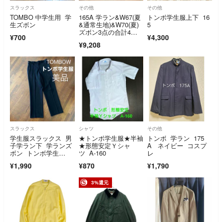
スラックス
その他
その他
TOMBO 中学生用 学
165A 学ラン&W67(夏
トンボ学生服上下 16
生ズボン
&通常生地)&W70(夏)
5
ズボン3点の合計4点
¥700
¥4,300
セット
¥9,208
スラックス
シャツ
その他
学生服スラックス 男
★トンボ学生服★半袖
トンボ 学ラン 175
子学ラン下 学ランズ
★形態安定Ｙシャ
A ネイビー コスプ
ボン トンボ学生
ツ A-160
レ
服 学生服パンツ
¥1,990
¥870
¥1,790
3%還元