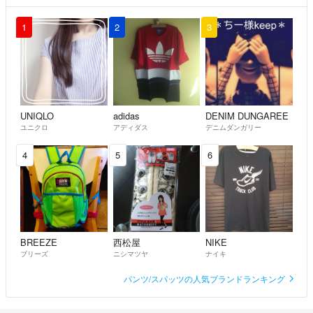
1
2
3
UNIQLO
adidas
DENIM DUNGAREE
ユニクロ
アディダス
デニムダンガリー
4
5
6
BREEZE
西松屋
NIKE
ブリーズ
ニシマツヤ
ナイキ
パンツ/スパッツの人気ブランドランキング