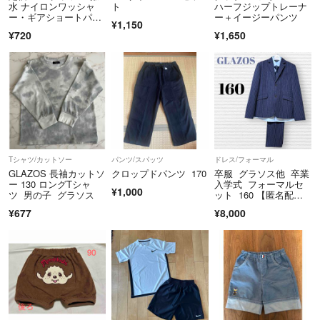
水 ナイロンワッシャ
ト
ハーフジップトレーナ
ー・ギアショートパン
ー＋イージーパンツ
¥1,150
ツ 160
¥720
¥1,650
Tシャツ/カットソー
パンツ/スパッツ
ドレス/フォーマル
GLAZOS 長袖カットソ
クロップドパンツ 170
卒服 グラソス他 卒業
ー 130 ロングTシャ
入学式 フォーマルセ
¥1,000
ツ 男の子 グラソス
ット 160 【匿名配
送】
¥677
¥8,000