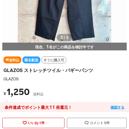
3 / 3
1
現在、
名がこの商品を検討中です
送料込
匿名配送
すぐに購入可
GLAZOS ストレッチツイル・バギーパンツ
GLAZOS
1,250
¥
送料込
11
条件達成でポイント最大
倍還元！
確認する
いいね 1件
コメント 0件