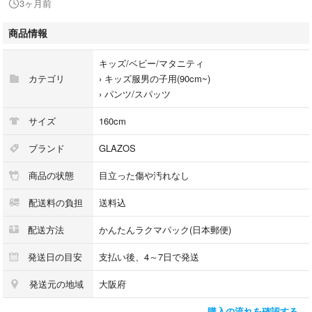
3ヶ月前
綿、ポリエステルの素材で乾きが速く、綿100％素材よりもシワになりに
くいのが特徴。
商品情報
太すぎないバギーシルエットでさりげないオシャレが楽しめるデザインで
す。
キッズ/ベビー/マタニティ
面倒なファスナー開きがなくゴム仕様で着脱が簡単。アジャスターゴムな
カテゴリ
›
キッズ服男の子用(90cm~)
ので、サイズ変更もボタンで楽々調整可能♪
›
パンツ/スパッツ
程よいサイズ感とストレッチ素材でリラックスして着用できるアイテムで
す。
サイズ
160cm
ブランド
GLAZOS
商品の状態
目立った傷や汚れなし
配送料の負担
送料込
配送方法
かんたんラクマパック(日本郵便)
発送日の目安
支払い後、4～7日で発送
発送元の地域
大阪府
購入の流れを確認する