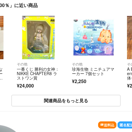
rey 400％」に近い商品
その他
その他
そ
な
一番くじ 勝利の女神：
珍海生物 ミニチュアマ
A 
ー
NIKKE CHAPTER8 ラ
ーカー 7個セット
e
コ
ストワン賞
体
¥2,250
イ
¥24,000
¥2
ジ
関連商品をもっと見る
送料込
匿名配