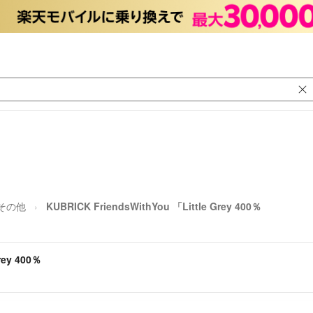
その他
KUBRICK FriendsWithYou 「Little Grey 400％
rey 400％