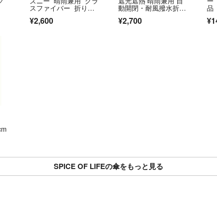
グ
ズニー 晴雨兼用 グラ
遮光遮熱 晴雨兼用 自
ー
スファイバー 折り畳
動開閉・耐風撥水折り
品
み傘
たたみ傘
フ
¥2,600
¥2,700
¥1
た
cm
SPICE OF LIFEの傘をもっと見る