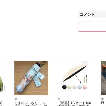
他の商品も見てい
まとめて購入され
コメント
よろしくお願いし
傘
傘
傘
 O
くまのプーさん ディ
【新品】UVカット100
BU