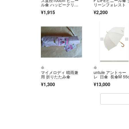
ス直径100cm ビニー
F LIFEビニール傘 
ル傘 ハッピークリア
リーンフォレスト
アン
¥1,915
¥2,200
傘
傘
マイメロディ 晴雨兼
untule アントゥー
用 折りたたみ傘
レ 日傘 長傘M 55
¥1,300
¥13,000