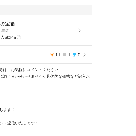
との宝箱
の宝箱
本人確認済
11
1
0
等は、お気軽にコメントください。
に添えるか分かりませんが具体的な価格など記入お
送します！
メント返信いたします！