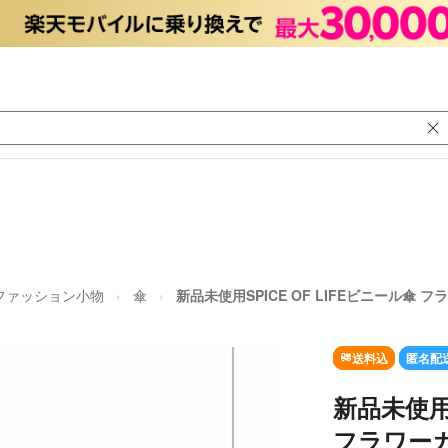
ファッション小物
傘
新品未使用SPICE OF LIFEビニール傘 
送料込
匿名配
新品未使用S
フラワーガ