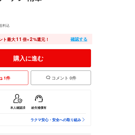
送料込
11
2
確認する
ント最大
倍+
%還元！
購入に進む
 1件
コメント 0件
本人確認済
紛失補償有
ラクマ安心・安全への取り組み