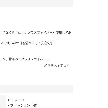
くて強く折れにくいグラスファイバーを使用してあ
サイズで強い雨の日も濡れにくく安心です。
レン、骨組み：グラスファイバー
続きを表示する
5cm、[直径]約100cm、[全長]約82cm
置き実寸サイズです。実際のサイズと多少の誤差が
います。ご了承ください。
レディース
›
ファッション小物