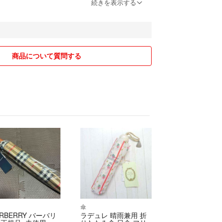
って下さい！
続きを表示する
る方は少しお値引きさせていただきます！
ます！
商品について質問する
傘
RBERRY バーバリ
ラデュレ 晴雨兼用 折