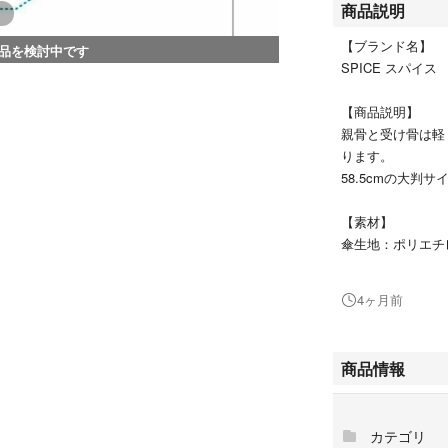
商品説明
【ブランド名】
品を検討中です
SPICE スパイス
【商品説明】
親骨と受け骨は軽
ります。
58.5cmの大判
【素材】
傘生地：ポリエチ
【サイズ】
4ヶ月前
[親骨の長さ]約58.
※サイズは当店平
商品情報
生じる場合がござ
【重量】
カテゴリ
約320g