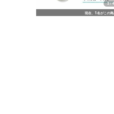
3 / 4
1
現在、
名がこの商