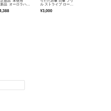
 正規品 未使用
りたたみ傘 日傘 フリ
 新品 オーロラハー
ル ストライプ ロー
II カーボン 折りた
ズ ピンク
4,388
¥3,000
み傘 希少 ブランド