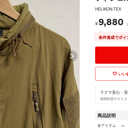
HELIKON-TEX
9,880
¥
条件達成でポイ
いいね
ラクマ安心・安
補償制度やカスタ
商品説明
全アイテム → 