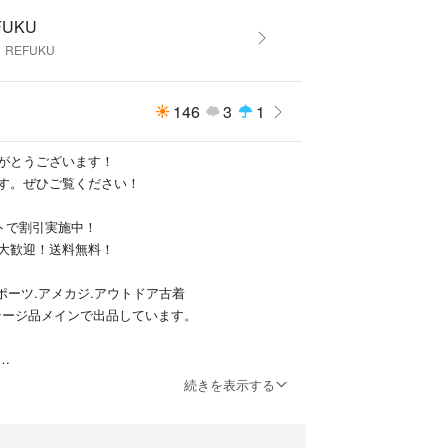
FUKU
さい
REFUKU
で若干の誤差はお許しください。
146
3
1
がとうございます！
す。ぜひご覧ください！
着、ヴィンテージのシャツ、パーカー、スウェット、ジ
スなど色々出品しています。
トで割引実施中！
ス 問わずビッグサイズやユニセックスでご着用でき
大歓迎！送料無料！
ス、モード、ストリート等色々な衣料品を出来る限
ますので是非ご覧下さいませ。
.スポーツ.アメカジ.アウトドア古着
ンテージ品メインで出品しています。
取り扱いしております、お買上げ後も大切にご着用
宜しくお願い致します。
トでお値下げします！
続きを表示する
割引させていただきます。
ズなお取引きが出来るよう心がけています。
501〜3000円 → −100円〜