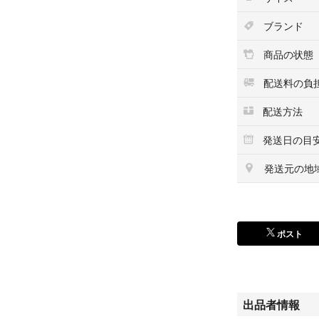
フォロー&コメン
ブランド
フォロー割引ご希
商品の状態
ご購入前に【フォ
配送料の負
さらにまとめ買い
配送方法
発送日の目
全品
発送元の地
#REFU
カテゴ
ポスト
#REFUKU
↑商品が気
出品者情報
【カラー サイズ】