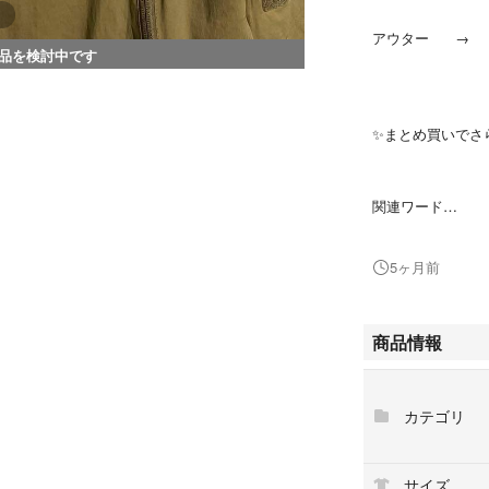
アウター → #
品を検討中です
✨まとめ買いでさ
関連ワード
HELIKON-TE
5ヶ月前
ェル ジャケット 
トドア 撥水 防風
着 ゆるだぼ が
商品情報
--------------------------
カテゴリ
ご覧いただきあり
✨お得な割引情報
サイズ