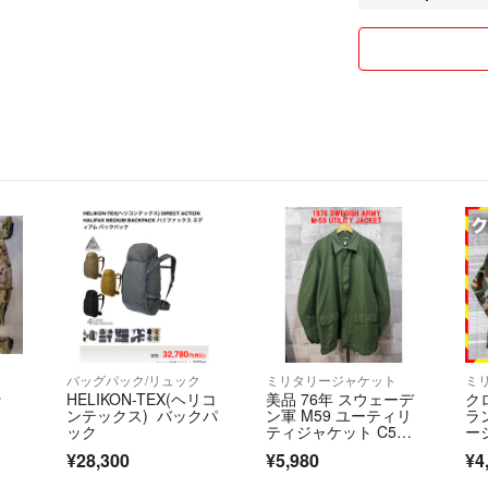
3
【お願い】
5
7001円〜 →
詳しい内容はプロ
トラブル防止のた
リピート&まとめ
さらに【300円O
#REFUK
1500円以下は
ご了承いただけれ
#REFUKU_
購入後は対応でき
価格は定期的に見
欲しいと思ったタ
コメントしていた
バッグパック/リュック
ミリタリージャケット
ミ
ッ
HELIKON-TEX(ヘリコ
美品 76年 スウェーデ
ク
早い者勝ちとなり
ンテックス) バックパ
ン軍 M59 ユーティリ
ラ
ック
ティジャケット C5
ー
6 ミリタリー アーミ
ャ
値下げ希望の方は
¥28,300
¥5,980
¥4
ー ヴィンテージ