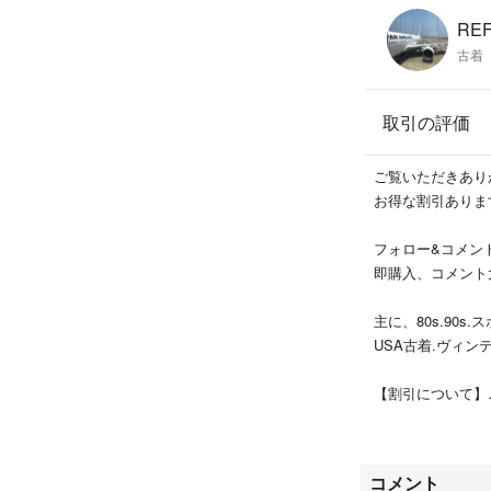
RE
画像をご確認くだ
古着 
※素人寸法ですの
取引の評価
古着TKCから
ご覧いただきあり
お得な割引ありま
80s 90sの古
ャケット、トップ
フォロー&コメン
メンズ・レディー
即購入、コメント
るスポーツミック
り毎日出していき
主に、80s.90s
USA古着.ヴィ
一点一点大切にお
【割引について】
いただける方是非
フォロー&コメン
以下の価格ごとに
また丁寧でスムー
コメント
1