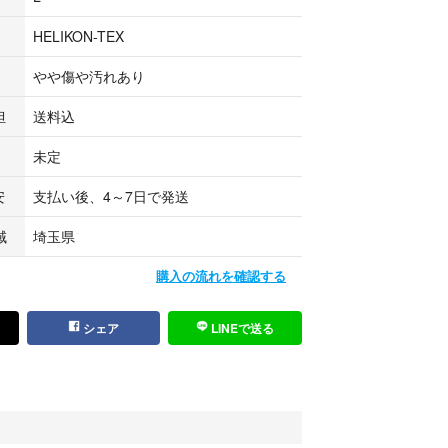
トで割引実施中！
HELIKON-TEX
望の方は
やや傷や汚れあり
ロー割引希望】とコメントお願いします！
担
送料込
でも割引しております！
未定
安
支払い後、4～7日で発送
域
埼玉県
KU
購入の流れを確認する
リー
シェア
LINEで送る
_アウター
になる方はこちら！
単位:cm