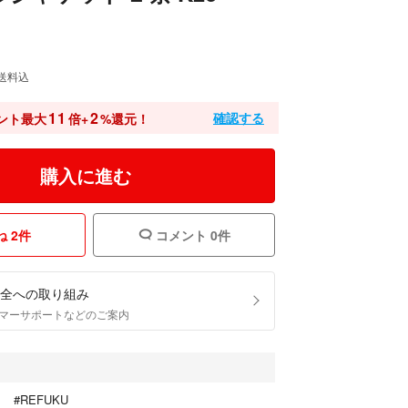
送料込
11
2
確認する
ント最大
倍+
%還元！
購入に進む
 2件
コメント 0件
全への取り組み
マーサポートなどのご案内
#REFUKU