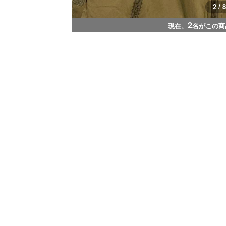
3 / 8
2
現在、
名がこの商