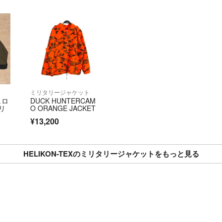
【購入前のお願い
素人検品、素人寸
古着にご理解がな
※NR、NCでお願
なるべく早い配送
気に入ったものが
ミリタリージャケット
ェロ
DUCK HUNTERCAM
着画等はやってお
リ
O ORANGE JACKET
実寸からの判断で
¥13,200
また、なるべく価
を小さくして発送
HELIKON-TEXのミリタリージャケットをもっと見る
気になる場合は、
住まいに合わせて
発送途中の破損や