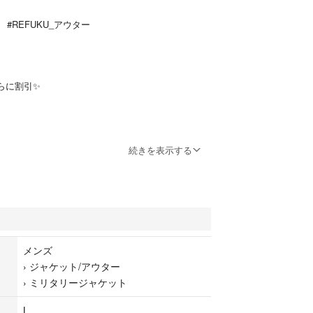
REFUKU_アウター
らに割引✨
続きを表示する
X ヘリコンテックス TROOPER トゥルーパー ソフトシ
フルジップ パーカー タクティカル ミリタリー アウ
 コヨーテ ブラウン カーキ系 ビッグシルエット 古
好きな方におすすめです。
--------------------------
メンズ
›
ジャケット/アウター
がとうございます！
›
ミリタリージャケット
✨
L