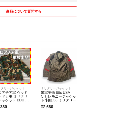
001〜5000円 → −200円〜
001〜7000円 → −300円〜
商品について質問する
 −500円〜
フィールに記載してあります。
め一読お願いします！
買いのお客様は、
FF】させていただきます。
U
配送料等もあるので、対象外です。
ばと思います。
アウター26
ませんので、ご了承ください。
直して下げているので、
イミングでそのまま購入または
だいて大丈夫です。
リタリージャケット
ミリタリージャケット
ロアチア軍 ウッド
米軍実物 80s USM
ますので、予めご了承ください。
ンドカモ ミリタリ
C セレモニージャケッ
ジャケット BDU シ
ト 制服 38 ミリタリー
ツジャケット
、先に金額を提示ください
,380
¥2,680