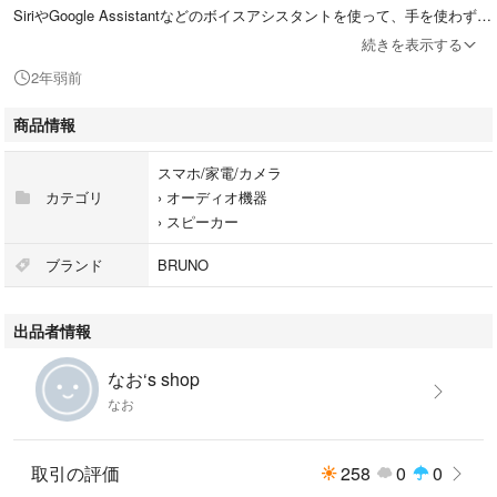
SiriやGoogle Assistantなどのボイスアシスタントを使って、手を使わずに
音楽再生やタイマーの設定などができるスピーカーです。
続きを表示する
2年弱前
リブポット BDE046-GD RIBPOT
ブルーノ BRUNO ワイヤレス
商品情報
スマホ/家電/カメラ
#BRUNO
カテゴリ
›
オーディオ機器
#ブルーノ
›
スピーカー
#スピーカー
#コンパクト
ブランド
BRUNO
#ワイヤレス
出品者情報
なお‘s shop
なお
取引の評価
258
0
0