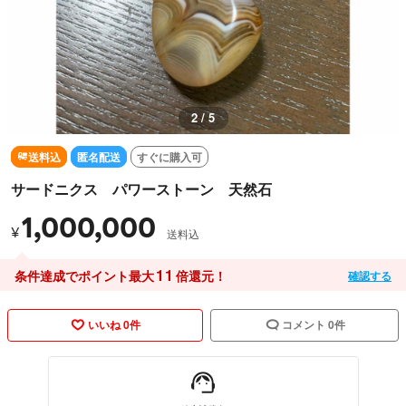
3 / 5
送料込
匿名配送
すぐに購入可
サードニクス パワーストーン 天然石
1,000,000
¥
送料込
11
条件達成でポイント最大
倍還元！
確認する
いいね 0件
コメント 0件