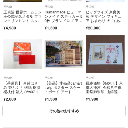
その他
その他
その他
王貞治 世界ホームラン
Humanmade ヒューマ
ビッグサイズ 奈良美
王公式記念メダル フラ
ンメイド ステッカー 5
智 デザイン フィギュ
ンクリンミント スター
0枚 ブランドロゴ アパ
ア おすわり 犬 白 あお
リングシルバー
レル
もり犬 アート 置物 大
¥4,980
¥1,300
¥20,000
きい オブジェ
その他
その他
その他
【茶道具】 帛紗はさ
【美品】非売品carhart
最終価格【御朱印】京
み 茶ふくさ 懐紙 樹脂
t wip ポスター スケー
都大神宮 令和八年祇
楊枝付 箱入 26w07-106
トボード アート
園祭御朱印 山鉾巡行
15
を眺める巫女はんと檜
¥2,000
¥1,300
¥1,980
扇
その他のおすすめ