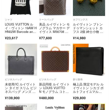
シャツ
トートバッグ
カフリンクス
LOUIS VUITTON ル
美品 ルイヴィトン モ
ルイヴィトン ブトン
イ・ヴィトン 19AW H
ノグラム マカサー デ
ドゥマンシェット カ
HN02W Barcode an
イヴィス M56708 レ
フス 2個 紳士小物 ゴ
d Earth Knit Tee Shir
ザー トート バッグ 通
ールド メンズ
¥23,617
¥77,600
¥14,980
t バーコード アン
勤 A4 メンズ レディ
ド アース ニット 半
ース WNM EL56-8
袖 Tシャツ ブラック
系 XL【中古】
ビジネスバッグ
ビジネスバッグ
折り財布
未使用/IC ルイヴィト
新品同様 ルイ ヴィト
極上品 限定モデル ル
ン タイガ スリム ビジ
ン LOUIS VUITTO
イヴィトン シカゴ ポ
ネスバッグ メンズ ブ
N モノグラム コトヴ
ルトフォイユマル
リーフケース M3085
ィル 45 トランク ケー
コ 二つ折り財布
¥139,900
¥480,000
¥29,800
6 グレー
ス ビジネス バッグ ブ
ラウン M21423 ヴィ
ンテージ 90321197