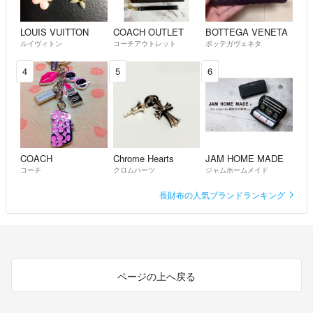
LOUIS VUITTON
COACH OUTLET
BOTTEGA VENETA
ルイヴィトン
コーチアウトレット
ボッテガヴェネタ
4
5
6
COACH
Chrome Hearts
JAM HOME MADE
コーチ
クロムハーツ
ジャムホームメイド
長財布の人気ブランドランキング
ページの上へ戻る