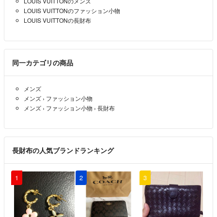
LOUIS VUITTONのメンズ
@みい様
LOUIS VUITTONのファッション小物
コメントありがとうございます。35000円まででしたらお値下げ可能
LOUIS VUITTONの長財布
です。よろしくお願い致します。
あいり
- 約2年前
出品者
同一カテゴリの商品
23000円で購入させていただくことは可能でしょうか？
よろしければ、申請ありにしてからお値段の変更をお願いいたします
メンズ
♪
メンズ
›
ファッション小物
メンズ
›
ファッション小物
›
長財布
みい
- 約2年前
長財布の人気ブランドランキング
1
2
3