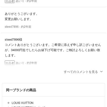
あいり
- 約2年前
出品者
ありがとうございます。
変更お願いします。
steed7896
- 約2年前
steed7896様
コメントありがとうございます。ご希望に添えず申し訳ございません
が、34000円迄でしたらお値下げ可能です。ご検討よろしくお願い致
します。
あいり
- 約2年前
出品者
すべてのコメントを見る
コメント失礼します。
購入を考えているのですが即購入をお約束するので3万円で即決可能
でしょうか？
同一ブランドの商品
よろしくお願いします。
steed7896
- 約2年前
LOUIS VUITTON