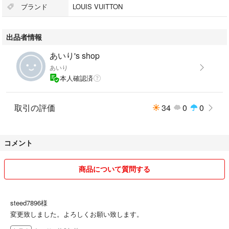
ブランド
LOUIS VUITTON
【カラー】
ダミエ グラフィット
出品者情報
ルージュ
あいり's shop
素人保管であることご了承の程、よろしくお願い致します。
あいり
本人確認済
取引の評価
34
0
0
コメント
商品について質問する
steed7896様
変更致しました。よろしくお願い致します。