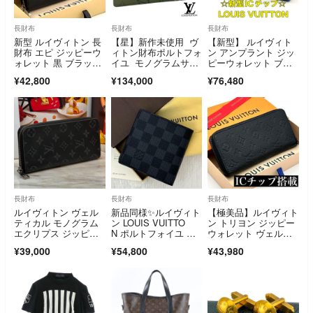
長財布
長財布
長財布
新型 ルイヴィトン 長
【星】新作未使用 ヴ
【新型】 ルイヴィト
財布 エピ ジッピーウ
ィトン財布ポルトフォ
ン アンプラント ジッ
ォレット 黒 ブラッ
イユ モノグラムサー
ピーウォレット ブラ
ク ファスナー LOUI
プラスブラザ カーキ
ック 長財布 本物
¥42,800
¥134,000
¥76,480
S VUITTON ファッシ
ョン 小物
長財布
長財布
長財布
ルイヴィトン ヴェル
新品同様✨️ルイヴィト
【極美品】ルイヴィト
ティカル モノグラム
ン LOUIS VUITTO
ン トリヨン ジッピー
エクリプス ジッピー
N ポルトフォイユ ダ
ウォレット ヴェルテ
ウォレット
ミエグラフィット 二
ィカル 長財布 メン
¥39,000
¥54,800
¥43,980
つ折り財布 グレー系
ズ ブラック 黒 二つ折
り 正規品 ビジネス