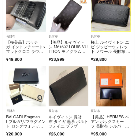
長財布
長財布
長財布
【極美品】ボッテ
【美品】ルイヴィト
極上 ルイヴィトン エ
ガ イントレチャート×
ン M61697 LOUIS VU
ピ ジッピーウォレッ
マットクロコ ラウン
ITTON モノグラムエ
ト ノワール 長財布 A
ドファスナー 長財布
クリプス ポルトフォ
375
¥49,800
¥33,999
¥29,800
イユブラザ 長財布 黒
色 メンズ
長財布
長財布
長財布
BVLGARI Fragmen
ルイヴィトン 長財
【美品】HERMES ベ
t ブルガリ/フラグメン
布 タイガ 黒系 ポルト
アン ボックスカー
ト ロングウォレッ
フォイユ ブラザ
フ 長財布 シルバー金
ト 財布
具
¥20,000
¥26,000
¥95,000