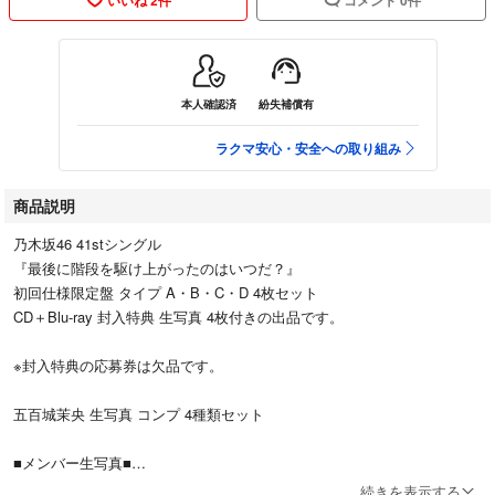
本人確認済
紛失補償有
ラクマ安心・安全への取り組み
商品説明
乃木坂46 41stシングル
『最後に階段を駆け上がったのはいつだ？』
初回仕様限定盤 タイプ A・B・C・D 4枚セット
CD＋Blu-ray 封入特典 生写真 4枚付きの出品です。
※封入特典の応募券は欠品です。
五百城茉央 生写真 コンプ 4種類セット
■メンバー生写真■
TYPE-A 五百城茉央
続きを表示する