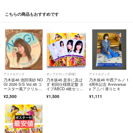
こちらの商品もおすすめです
アイドルグッズ
ポップス/ロック(邦楽)
アイドルグッズ
乃木坂46 池田瑛紗 NO
乃木坂46 是非に及ば
乃木坂46 中西アルノ 1
GI 2026 S/S Vol.46 コ
ず 初回仕様限定盤 タ
4周年記念 Anniversar
ースター風アクリルキ
イプABCD 4枚セッ
y アニバ 座りヒキ
ーホルダー
ト 封入特典 生写真付
¥2,500
¥1,500
¥1,111
き 五百城茉央 コン
プ 4種セット