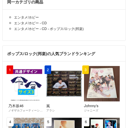
同一カテゴリの商品
エンタメ/ホビー
エンタメ/ホビー
›
CD
エンタメ/ホビー
›
CD
›
ポップス/ロック(邦楽)
ポップス/ロック(邦楽)の人気ブランドランキング
1
2
3
乃木坂46
嵐
Johnny's
ノギザカフォーティーシックス
アラシ
ジャニーズ
4
5
6