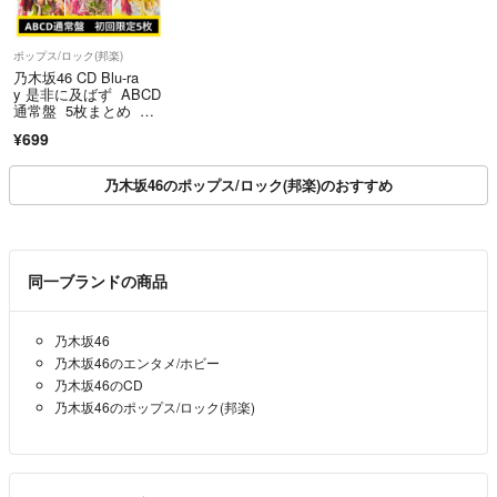
ポップス/ロック(邦楽)
乃木坂46 CD Blu-ra
y 是非に及ばず ABCD
通常盤 5枚まとめ 初
回 ポスター付き 特典
¥699
付き 井上和 筒井あや
め
乃木坂46のポップス/ロック(邦楽)のおすすめ
同一ブランドの商品
乃木坂46
乃木坂46のエンタメ/ホビー
乃木坂46のCD
乃木坂46のポップス/ロック(邦楽)