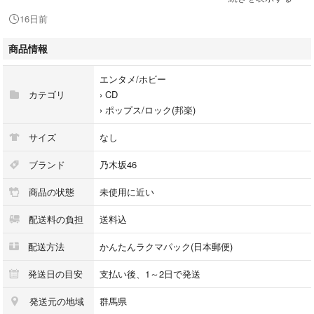
TYPE-B 五百城茉央
16日前
TYPE-C 五百城茉央
TYPE-D 五百城茉央
商品情報
帯あり・シュリンクありの状態です。
エンタメ/ホビー
応募券以外の封入されていた特典は全てお付けします。
カテゴリ
›
CD
›
ポップス/ロック(邦楽)
ディスクは1度だけの再生なので美品かと思いますが、開封品ですので状
態に神経質な方はご遠慮下さい。CDケースは割れやすいのでプチプチを2
サイズ
なし
重巻き梱包して発送しています。
ブランド
乃木坂46
■配送方法■
商品の状態
未使用に近い
日本郵便 ゆうパケット（匿名配送）で発送いたします。
配送料の負担
送料込
#乃木坂46
#最後に階段を駆け上がったのはいつだ？
配送方法
かんたんラクマパック(日本郵便)
#生写真
#五百城茉央
発送日の目安
支払い後、1～2日で発送
発送元の地域
群馬県
5.03-2