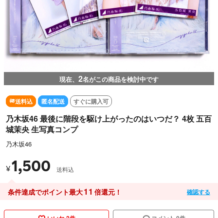
2
現在、
名がこの商品を検討中です
送料込
匿名配送
すぐに購入可
乃木坂46 最後に階段を駆け上がったのはいつだ？ 4枚 五百
城茉央 生写真コンプ
乃木坂46
1,500
¥
送料込
11
条件達成でポイント最大
倍還元！
確認する
いいね 2件
コメント 0件