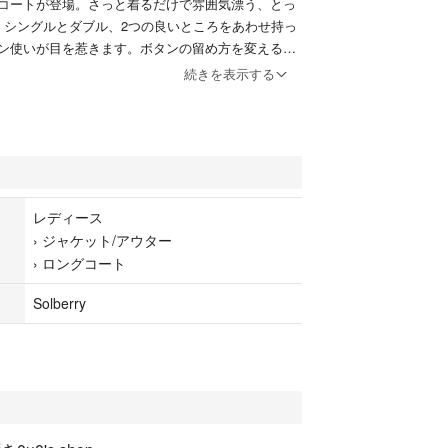
コートが登場。さっと着るだけで雰囲気漂う、とっ
。シングルとダブル、2つの良いところをあわせ持っ
ン使いが目を惹きます。ボタンの留め方を変えるだ
を変えられるのが嬉しい。身頃の裏地には、アンテ
続きを表示する
しらったコットンリネン生地をほどこしました。動
などに裏地がちらりと見えても、オシャレ感たっぷ
れるロング丈は縦長効果があり、“すっきり”とした
のも◎。ほんのりレトロなたたずまいが魅力のコー
ください。
レディース
›
ジャケット/アウター
›
ロングコート
Solberry