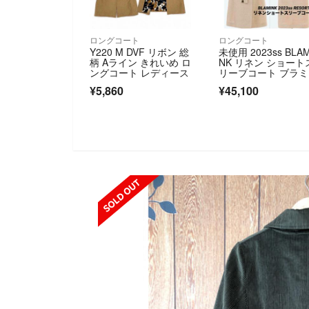
ロングコート
ロングコート
Y220 M DVF リボン 総
未使用 2023ss BLAM
柄 Aライン きれいめ ロ
NK リネン ショート
ングコート レディース
リーブコート ブラ
ク
¥5,860
¥45,100
OLD OUT