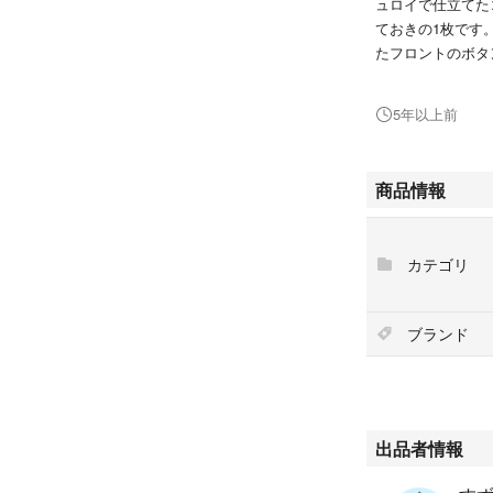
ュロイで仕立てた
ておきの1枚です
たフロントのボタ
けで、手軽に表情
ィーク風絵柄をあ
5年以上前
いた時や脱いだ時
り。すっぽり着ら
印象を演出できる
商品情報
トを、ぜひお試し
カテゴリ
ブランド
出品者情報