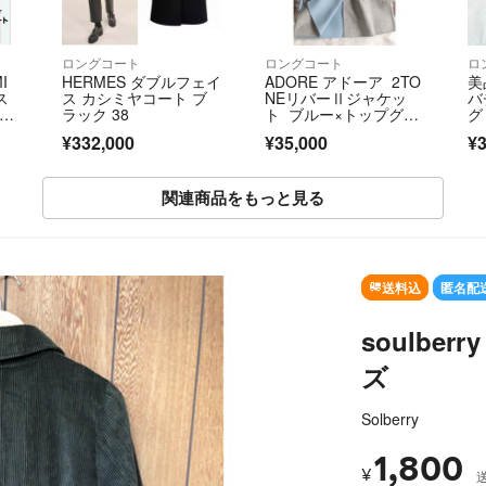
ロングコート
ロングコート
ロ
I
HERMES ダブルフェイ
ADORE アドーア 2TO
美
ス
ス カシミヤコート ブ
NEリバーⅡジャケッ
バ
ミン
ラック 38
ト ブルー×トップグレ
グ
ー
¥332,000
¥35,000
¥3
関連商品をもっと見る
SOLD OUT
送料込
匿名配
soulbe
ズ
Solberry
1,800
¥