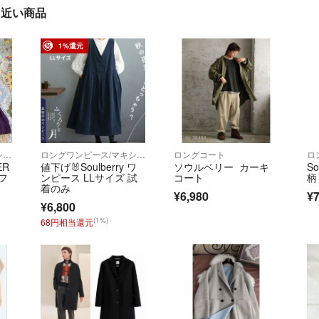
」に近い商品
1%還元
ロングワンピース/マキシワンピース
ロングワンピース/マキシワンピース
ロングコート
ER
値下げ🐰Soulberry ワ
ソウルベリー カーキ
So
フ
ンピース LLサイズ 試
コート
柄
着のみ
¥6,980
¥7
¥6,800
(1%)
68円相当還元