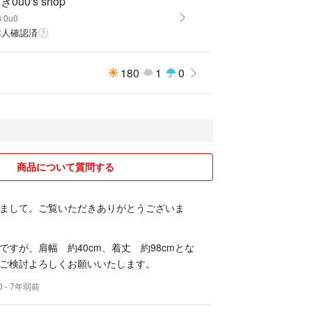
0u0's shop
0u0
本人確認済
180
1
0
商品について質問する
まして。ご覧いただきありがとうございま
ですが、肩幅 約40cm、着丈 約98cmとな
ご検討よろしくお願いいたします。
0
- 7年弱前