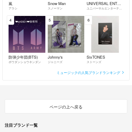
嵐
Snow Man
UNIVERSAL ENTERTAINMENT
アラシ
スノーマン
ユニバーサルエンターテインメント
4
5
6
防弾少年団(BTS)
Johnny's
SixTONES
ボウダンショウネンダン
ジャニーズ
ストーンズ
ミュージックの人気ブランドランキング
ページの上へ戻る
注目ブランド一覧