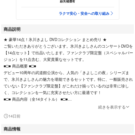
紛失補償有
ラクマ安心・安全への取り組み
商品説明
★ 豪華14点！氷川きよし DVDコレクション まとめ売り ★
ご覧いただきありがとうございます。氷川きよしさんのコンサートDVDを
【14点セット】で出品いたします。ファンクラブ限定盤（スペシャルバー
ジョン）を11点含む、大変貴重なセットです。
■□■ 商品概要 ■□■
デビュー10周年の武道館公演から、人気の「きよしこの夜」シリーズま
で、氷川きよしさんの魅力を堪能できるセットです。特に、一般販売され
ていない【ファンクラブ限定盤】がこれだけ揃っているのは非常に珍し
く、コレクションを一気に充実させたい方に最適です！
■□■ 商品内容（全14タイトル） ■□■
【ファンクラブ会員限定盤・スペシャルバージョン】
続きを表示する
★ きよしだ! Zeppで夏祭り!!
14日前
★ ハロウィンパーティーコンサート 2013
★ ファンクラブ限定コンサート 2010
商品情報
★ スペシャルコンサート「きよしこの夜」Vol.5