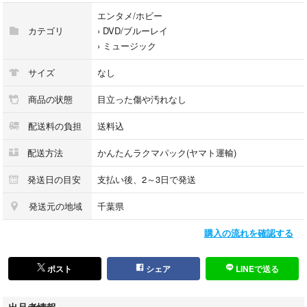
★ スペシャルコンサート「きよしこの夜」Vol.6
エンタメ/ホビー
★ スペシャルコンサート「きよしこの夜」Vol.7
カテゴリ
›
DVD/ブルーレイ
★ スペシャルコンサート「きよしこの夜」Vol.8
›
ミュージック
★ スペシャルコンサート「きよしこの夜」Vol.9
★ スペシャルコンサート「きよしこの夜」Vol.10
サイズ
なし
★ スペシャルコンサート「きよしこの夜」Vol.11
★ スペシャルコンサート「きよしこの夜」Vol.12
商品の状態
目立った傷や汚れなし
★ スペシャルコンサート「きよしこの夜」Vol.13
配送料の負担
送料込
【一般販売盤】
配送方法
かんたんラクマパック(ヤマト運輸)
● デビュー10周年記念コンサート 〜歌・命〜 in 日本武道館
● きよしのソーラン節
発送日の目安
支払い後、2～3日で発送
■□■ 商品の状態 ■□■
発送元の地域
千葉県
【外装・付属品】・ケースには保管に伴う多少のスレ傷等ございますが、
購入の流れを確認する
大きな破損はなく概ね良好な状態です。・ディスク、ブックレット等、写
真に写っているものが全てです。・現状渡しになります。
盤面：薄スレ少なくおおむね良好です。
ポスト
シェア
LINEで送る
■□■ 発送・梱包について ■□■
出品者情報