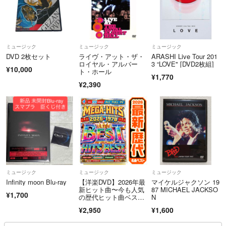
ミュージック
ミュージック
ミュージック
DVD 2枚セット
ライヴ・アット・ザ・
ARASHI Live Tour 201
ロイヤル・アルバー
3 “LOVE" [DVD2枚組]
¥10,000
ト・ホール
¥1,770
¥2,390
ミュージック
ミュージック
ミュージック
Infinity moon Blu-ray
【洋楽DVD】2026年最
マイケルジャクソン 19
新ヒット曲〜今も人気
87 MICHAEL JACKSO
¥1,700
の歴代ヒット曲ベス
N
ト 正規盤 K-POP
¥2,950
¥1,600