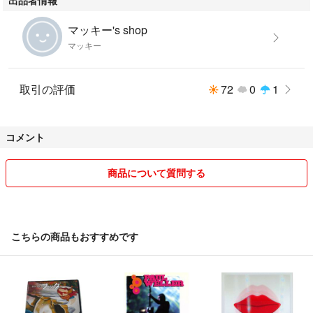
・衝撃対策（プチプチ）と水濡れ対策を施し、ダンボール箱に入れて丁寧
に発送いたします。・安心の「匿名配送（おてがる配送）」を利用しま
マッキー's shop
す。
マッキー
※セット販売のみとなります。バラ売りはご容赦ください。迅速・丁寧な
対応を心がけます。よろしくお願いいたします。
取引の評価
72
0
1
コメント
商品について質問する
こちらの商品もおすすめです