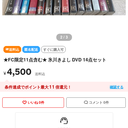
2 / 3
送料込
匿名配送
すぐに購入可
★FC限定11点含む★ 氷川きよし DVD 14点セット
4,500
¥
送料込
11
条件達成でポイント最大
倍還元！
確認する
いいね 0件
コメント 0件