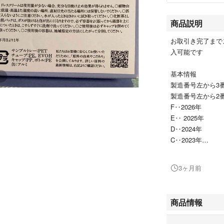
商品説明
お取引き完了まで
入可能です
基本情報
製造番号左から3番
製造番号左から2
F‥2026年
E‥ 2025年
D‥2024年
C‥2023年
B‥2022年
A‥2021年
3ヶ月前
L‥2020年
年の始まり1月、
商品情報
容器入サンプル
KD‥2024年12月