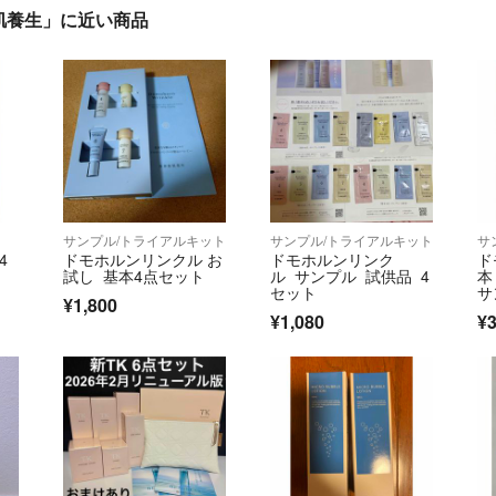
肌養生」に近い商品
サンプル/トライアルキット
サンプル/トライアルキット
サ
4
ドモホルンリンクル お
ドモホルンリンク
ド
試し 基本4点セット
ル サンプル 試供品 4
本
セット
サ
¥1,800
¥1,080
¥3