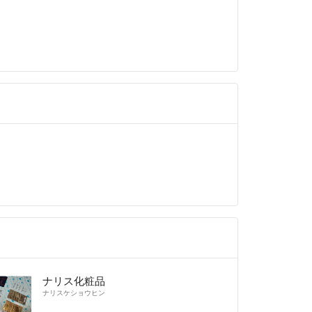
らず不快な思いをさせてしまう事がありますがご了
らの評価で確認しています）
アでも製造から半年前後経過した物を新しいとする
る為）個々の感覚が違うので古い新古お品物の区別
到着日ではなく【製造年月】または【製造番号】で
す
ら時間経過のお支払いは発送できない状況になりキ
ただく事があります
させていただきますのでキャンセル希望は【必ず一
願いします
を念の為4〜7日にしていますが緊急事態なければ発
早まります
相場よりもお安く出品している商品にはおまけつき
ナリス化粧品
以下の商品にもおまけつきません
ナリスケショウヒン