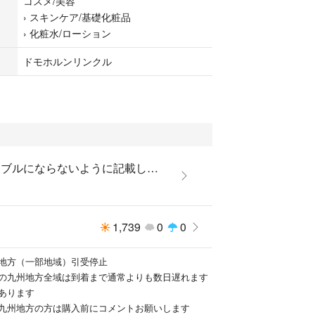
コスメ/美容
›
スキンケア/基礎化粧品
›
化粧水/ローション
ドモホルンリンクル
なります
も細かい方はご遠慮ください
でのご購入お願いします
更できません
前とリニューアル後
トラブルにならないように記載しているのでプロフ読んでね！
気をつけください
れる際にも必ず製造番号で確認するのが騙されない
1,739
0
0
E . KEまではリニューアル前
地方（一部地域）引受停止
のお品物です✨
の九州地方全域は到着まで通常よりも数日遅れます
 保湿液
あります
26年3月 BF】
九州地方の方は購入前にコメントお願いします