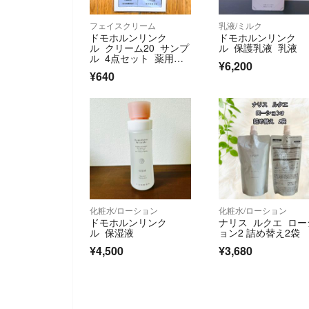
フェイスクリーム
乳液/ミルク
ドモホルンリンク
ドモホルンリンク
ル クリーム20 サンプ
ル 保護乳液 乳液
ル 4点セット 薬用ク
¥6,200
リームc 試供品 フェ
¥640
イスクリーム
化粧水/ローション
化粧水/ローション
ドモホルンリンク
ナリス ルクエ ロー
ル 保湿液
ョン2 詰め替え2袋
¥4,500
¥3,680