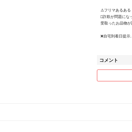
✨リニューアル後
⚠️フリマあるある
⑦サンプルサイズ
□詐欺が問題になっ
5m l × 3本【20
受取ったお品物が
肌養生 1枚おまけ
❌自宅到着日提示
※他のマスク付き
数年前の製品でも
ご希望のマスクの
今月自宅に届きま
す
コメント
⭕️製造年月や製
リサイクル梱包で
嘘はつけません
詐欺にあわないた
お箱や外袋には必
サンプル品でもお
①安心してご使用
沢山でお得ですよ
②複数人（家族）