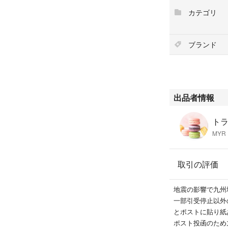
LD‥2025年1月
カテゴリ
AE‥2025年2月
LE‥2026年1月
AF‥2026年2月
ブランド
※種類によって異
これ以上あまりに
出品している本数
多忙につき本数変
出品者情報
⚠️リニューアル
同じ容器なのでお
MYR
他サイトで購入さ
ためです
取引の評価
〜HE . IE . J
地震の影響で九州
✨リニューアル後
一部引受停止以外
④サンプルサイズ
とポストに貼り紙
８m l × 3本【20
ポスト投函のため