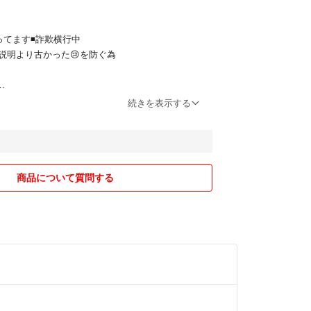
のお品物です✨
 保護乳液
てます◾️詐欺横行中
26年3月 BF】
説明より古かった😢を防ぐ為
の出品物と同梱の時にはマスクは1枚になります
回り回って
続きを表示する
お知らせがない時はこちらで決めさせていただきま
したと説明されればある意味、嘘ではない？
造番号提示
す
商品について質問する
めには製造番号や製造年月の確認は必須
ず製造番号や製造日の記載があります
品物自体に必ず製造番号の記載あります
されたい方は公式からのご購入がお勧めです（特典
）
で出品しているので対応の者によってはリピーター