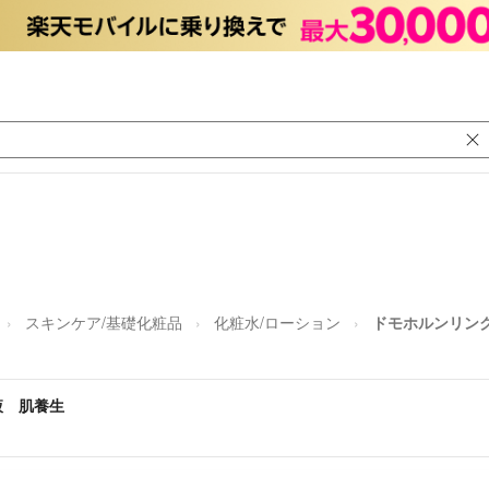
スキンケア/基礎化粧品
化粧水/ローション
ドモホルンリン
液 肌養生