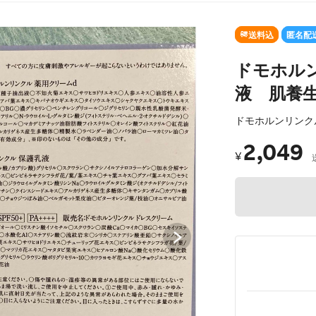
SOLD OUT
送料込
匿名配
ドモホル
液 肌養
ドモホルンリンク
2,049
¥