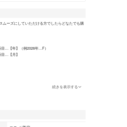
スムーズにしていただける方でしたらどなたでも購
目…【年】（例2026年…F）
番目…【月】
続きを表示する
2月は少しズレます