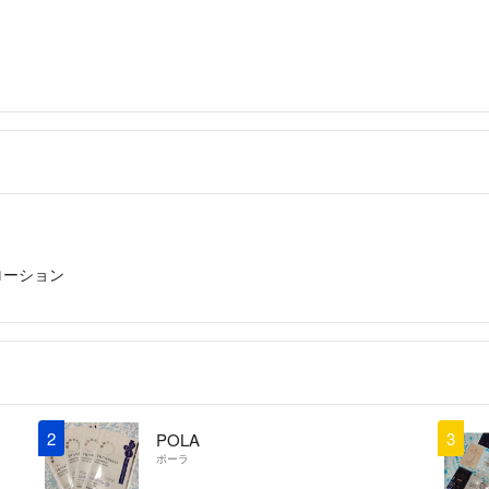
様のお名前でわか
承ください（こち
③未開封スキンケ
のは（使用期限あ
がつくように自宅
お知らせしていま
④購入（承認）か
ャンセルさせてい
⑤快くキャンセル
ローション
言メッセージ】お
無言未払いお断り
⑥発送までの日数
送は当日か翌日に
⑦他フリマも含め
2
3
POLA
ません3000円
ポーラ