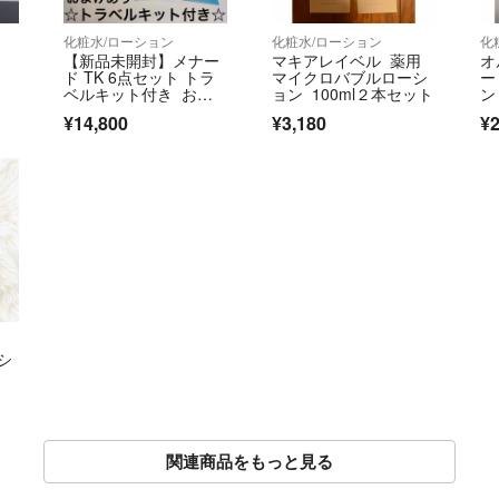
化粧水/ローション
化粧水/ローション
化
【新品未開封】メナー
マキアレイベル 薬用
オ
ド TK 6点セット トラ
マイクロバブルローシ
ー
ベルキット付き おま
ョン 100ml２本セット
ン
けあり リニューア
l
¥14,800
¥3,180
¥2
ル 新発売
シ
関連商品をもっと見る