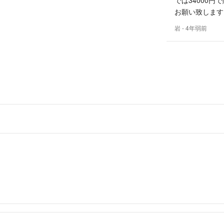
お願い致します
岩
- 4年弱前
今ですと5%オ
の機会にご検討
ハーヴィ
出品者
再度コメントあ
いったん削除し
げ可能ですが、
ハーヴィ
出品者
コメント失礼し
以前コメントさ
手続きを求めら
した。
33000円での