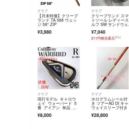
クラブ
クラブ
【月末特価】クリーブ
クリーブランド ス
ランド TA 588 ウェッ
トソール レディー
ジ 58° ZIP
ルフ SW サンドウェ
ジ 右利き用 Clevela
¥3,980
¥7,040
d SMART SOLE
(3%)
211円相当還元
クラブ
クラブ
現行モデル キャロウ
ホログラムシール付
ェイ ウォーバード 5
き ツアーAD DI キ
番 アイアン 単品 純
ウェイスリーブ付き
正カーボン（R）
ライバー用
¥8,000
¥28,800