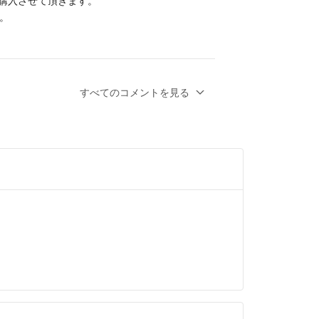
。
フクーポンが使えるかと思いますので、ぜひこ
すべてのコメントを見る
ください。
- 4年弱前
りがとうございます。
てしまいましたが、34,000円でしたらお値下
いかがでしょうか？
- 4年弱前
ます。
せて頂きましたが、ラクマ側から本人確認の
れたため、コメント等が入力できない状態で
即決は可能ですか？