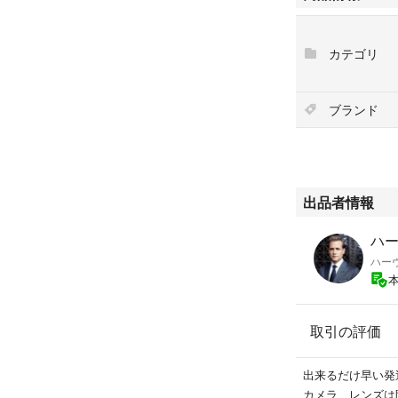
いません。
カテゴリ
こういうご時世で
プを中性洗剤で洗
した。
ブランド
すでに梱包済みで
お値下げしました
んが、即決いただ
です。コメントに
出品者情報
ご検討よろしくお
ハ
ハー
#クリーブランド
#cleveland
#dunlop
取引の評価
#RTX
#ZIPCORE
#ジップコア
出来るだけ早い発
#48°
カメラ、レンズは