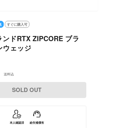
送
すぐに購入可
ドRTX ZIPCORE ブラ
ンウェッジ
0
送料込
SOLD OUT
本人確認済
紛失補償有