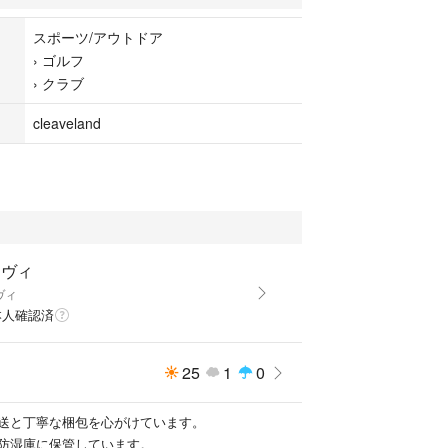
スポーツ/アウトドア
›
ゴルフ
すので、気持ち良くお使いいただけるよう、グリッ
›
クラブ
浄した後，アルコールで全体を拭き上げ、梱包しま
cleaveland
すので、タイミングが合えば当日発送も可能です。
ので、ここからの大幅なお値下げは考えておりませ
ける場合、お気持ち程度でしたら若干お値引き可能
てお願いします。
願いいたします。
ーヴィ
ヴィ
本人確認済
25
1
0
送と丁寧な梱包を心がけています。
防湿庫に保管しています。