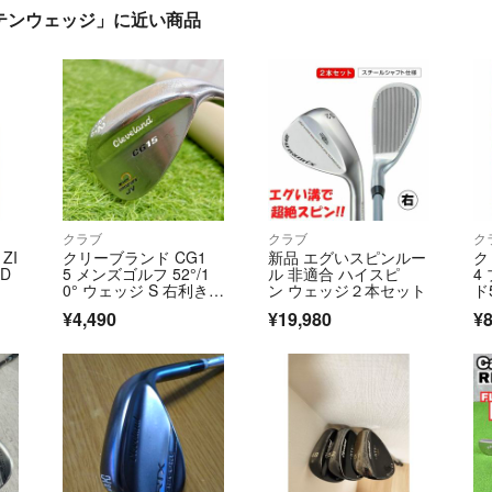
クサテンウェッジ」に近い商品
クラブ
クラブ
ク
ZI
クリーブランド CG1
新品 エグいスピンルー
ク
 D
5 メンズゴルフ 52°/1
ル 非適合 ハイスピ
4
0° ウェッジ S 右利き C
ン ウェッジ２本セット
ド
leveland 純正スチー
¥4,490
¥19,980
¥8
ル NSプロ