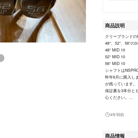
商品説明
クリーブランドのR
48°、52°、56
48° MID 10
52° MID 10
56° MID 10
シャフトはNSPRO
昨年6月に購入し
が残っています。
保証書を3本分と
心ください。
ブラックサテンの
4年弱前
あえて傷がよく目
写真をご覧いただ
す。
商品情報
発送手数料がかか