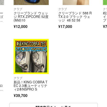
クラブ
クラブ
ク
マー
クリーブランド ウェッ
クリーブランド 588 R
程
スゴ
ジ RTX ZIPCORE 52度
TX 2.0 ブラック ウェ
イ
ッ
(Mid)10
ッジ 48 52 58
ブ
n
ト 
¥12,000
¥17,000
¥7
V
クラブ
新品！KING COBRA T
ャロ
EC 2.3番ユーティリテ
 ド
ィ2本NSPRO S
¥39,700