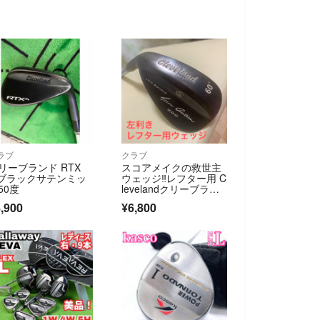
ラブ
クラブ
リーブランド RTX
スコアメイクの救世主
 ブラックサテンミッ
ウェッジ‼️レフター用 C
50度
levelandクリーブラン
ド60°
,900
¥6,800