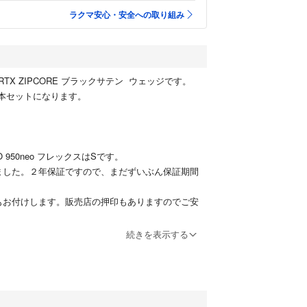
ラクマ安心・安全への取り組み
TX ZIPCORE ブラックサテン ウェッジです。
°の3本セットになります。
 950neo フレックスはSです。
ました。２年保証ですので、まだずいぶん保証期間
もお付けします。販売店の押印もありますのでご安
続きを表示する
ため、若干使用に伴う傷はあります。
立つよう写真を撮りました。
き、ご納得いただける方のみご購入をお願いしま
りますので、申し訳ありませんがバラ売りは考えて