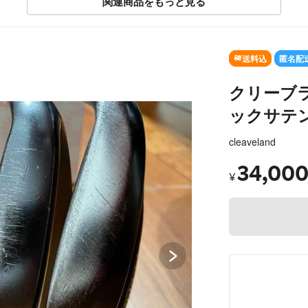
関連商品をもっと見る
SOLD OUT
送料込
匿名配
クリーブラン
ックサテ
cleaveland
34,00
¥