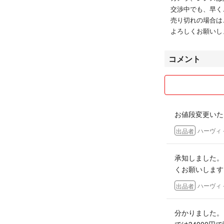
#52°
交渉中でも、早く
#56°
売り切れの場合は
よろしくお願いし
コメント
お値段変更いた
ハーヴィ
出品者
承知しました。
くお願いします
ハーヴィ
出品者
分かりました。
では34000