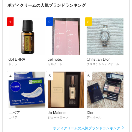
ボディクリームの人気ブランドランキング
1
2
3
doTERRA
cellnote.
Christian Dior
ドテラ
セルノート
クリスチャンディオール
4
5
6
ニベア
Jo Malone
Dior
ニベア
ジョーマローン
ディオール
ボディクリームの人気ブランドランキング