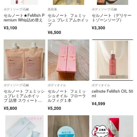
ボディソープ/石鹸
美容液
ボディソープ/石鹸
セルノート★FeMish P
セルノート フェミッ
セルノート（デリケー
remium Whip詰め替え
シュ プレミアムホイッ
トゾーンソープ）
プ
¥3,100
¥3,300
¥6,500
ボディソープ/石鹸
ボディオイル
ボディオイル
セルノート フェミッシ
セルノート フェミッ
cellnote FeMish OIL 50
ュプレミアムホイッ
シュオイル フローラ
ml
プ 詰替 スウィートピ
ルフィグ１本
¥4,599
ーチミルクの香り
¥5,800
¥5,200