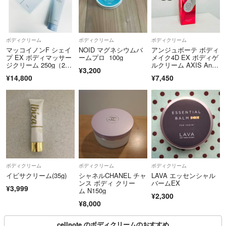
ボディクリーム
ボディクリーム
ボディクリーム
マッコイノンF シェイ
NOID マグネシウムバ
アンジュボーテ ボディ
プ EX ボディマッサー
ームプロ 100g
メイク4D EX ボディゲ
ジクリーム 250g（2点
ルクリーム AXIS Ange
¥3,200
セット）
beaute ★ 正規品 ★ 新
¥14,800
¥7,450
品未開封
ボディクリーム
ボディクリーム
ボディクリーム
イビサクリーム(35g)
シャネルCHANEL チャ
LAVA エッセンシャル
ンス ボディ クリー
バームEX
¥3,999
ム N150g
¥2,300
¥8,000
cellnote.のボディクリームのおすすめ