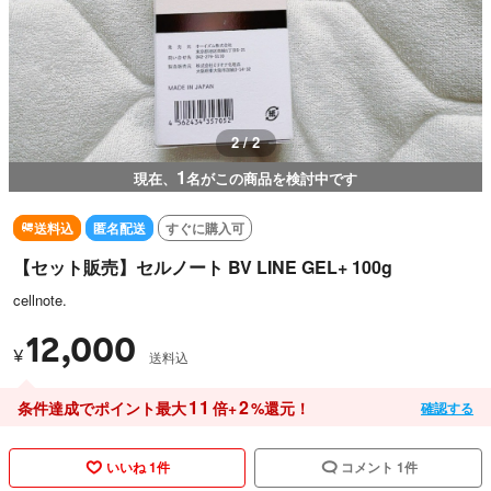
1 / 2
1
現在、
名がこの商品を検討中です
送料込
匿名配送
すぐに購入可
【セット販売】セルノート BV LINE GEL+ 100g
cellnote.
12,000
¥
送料込
11
2
条件達成でポイント最大
倍+
%還元！
確認する
いいね 1件
コメント 1件