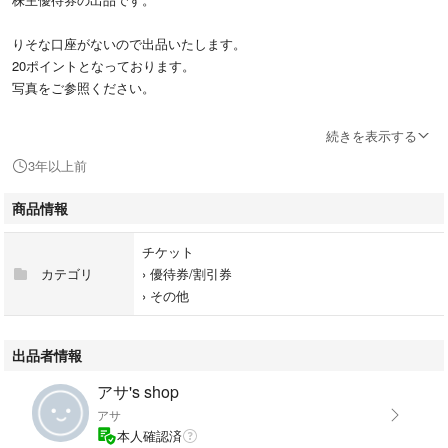
りそな口座がないので出品いたします。
20ポイントとなっております。
写真をご参照ください。
続きを表示する
〜りそなホールディングス クラブポイント〜
3年以上前
●対象銀行りそなグループ
りそな銀行、埼玉りそな銀行、関西みらい銀行
商品情報
●優待の内容
チケット
・りそなグループのクラブポイントを毎月進呈
カテゴリ
›
優待券/割引券
・毎月のポイントに応じて、ATMご利用手数料無料などの優遇
›
その他
・たまったポイントはお好きなパートナー企業のポイントに交換
詳しくはインターネットをご参照ください！
出品者情報
よろしくお願い致します！
アサ's shop
アサ
本人確認済