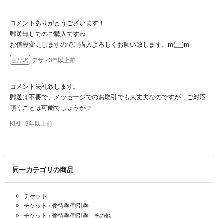
ご利用ください。
コメントありがとうございます！
【お値引きについて】
郵送無しでのご購入ですね
お値段変更しますのでご購入よろしくお願い致します。m(__)m
・何品かまとめてのご購入や包装を外して良い等あれば送料分等でお値
アサ
- 3年以上前
出品者
引き出来るかと思いますので、
コメントにてご相談ください。
コメント失礼致します。
お互いに気持ちよく取引ができるように心掛けますので、よろしくお願
郵送は不要で、メッセージでのお取引でも大丈夫なのですが、ご対応
いします。
頂くことは可能でしょうか？
KIKI
- 3年以上前
同一カテゴリの商品
チケット
チケット
›
優待券/割引券
チケット
›
優待券/割引券
›
その他