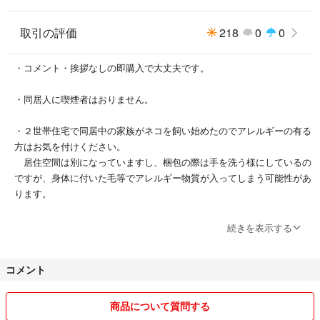
取引の評価
218
0
0
・コメント・挨拶なしの即購入で大丈夫です。
・同居人に喫煙者はおりません。
・２世帯住宅で同居中の家族がネコを飼い始めたのでアレルギーの有る
方はお気を付けください。
居住空間は別になっていますし、梱包の際は手を洗う様にしているの
ですが、身体に付いた毛等でアレルギー物質が入ってしまう可能性があ
ります。
・気になる点がある際にはコメントいただければ幸いです。
続きを表示する
#アサ'sショップ衣類一覧
コメント
#アサ'sショップ布生地まとめ売り
#ゲームソフト出品一覧
商品について質問する
ジャンル別にタグ付けしてあります。