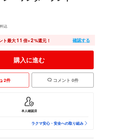
料込
11
2
確認する
ント最大
倍+
%還元！
購入に進む
 2件
コメント 0件
本人確認済
ラクマ安心・安全への取り組み