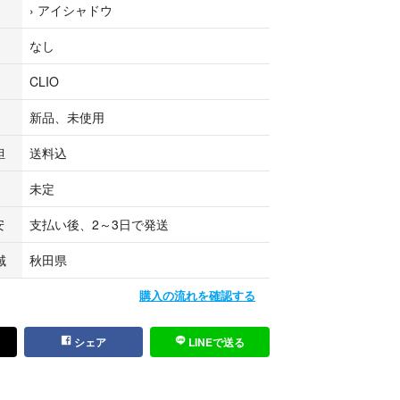
›
アイシャドウ
願いいたします☺︎
なし
CLIO
新品、未使用
担
送料込
未定
安
支払い後、2～3日で発送
域
秋田県
購入の流れを確認する
シェア
LINEで送る