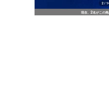
3 / 1
2
現在、
名がこの商