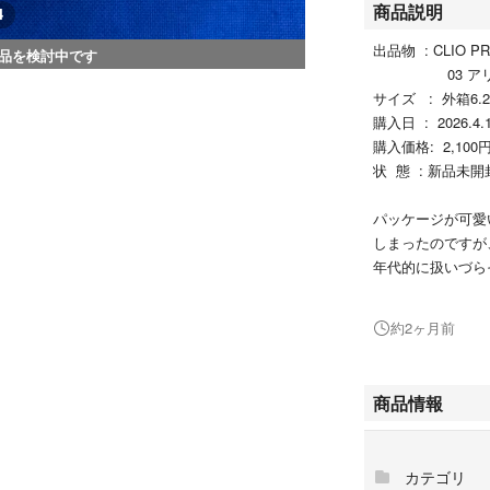
商品説明
4
出品物 : CLIO PR
品を検討中です
03 アリス
サイズ : 外箱6.2×
購入日 : 2026.4.
購入価格: 2,100
状 態 : 新品未開
パッケージが可愛
しまったのですが
年代的に扱いづら
出品することにし
約2ヶ月前
同アイカラーのヤ
おります。
商品情報
お手数をお掛けし
ご覧の上、ご理解
お取り引きに進み
カテゴリ
まずはコメントに