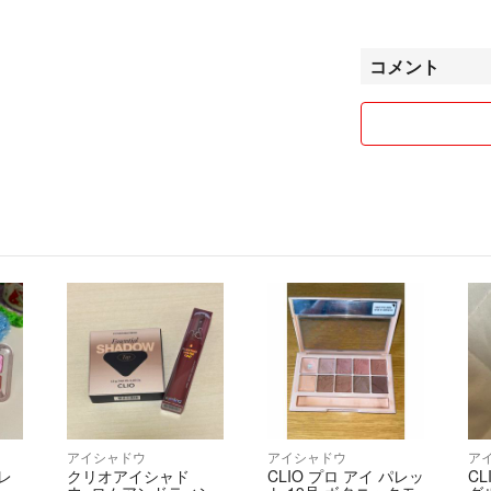
ホームクリーニン
払って致しており
しれません。
コメント
自宅保管であり、
十分ご理解くださ
洗濯洗剤は液体ア
香りの弱い、ハミ
使っています。
☆お値下げについ
出品時の参考価格
設定致しておりま
ですから基本的に
ただし複数お引き
同梱可能な場合に
お値引きは致して
基本的には即日か
アイシャドウ
アイシャドウ
ア
誰でも少しでも安
レ
クリオアイシャド
CLIO プロ アイ パレッ
CL
ご予算があります