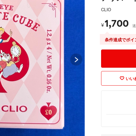
CLIO
1,700
¥
送
条件達成でポイ
いいね