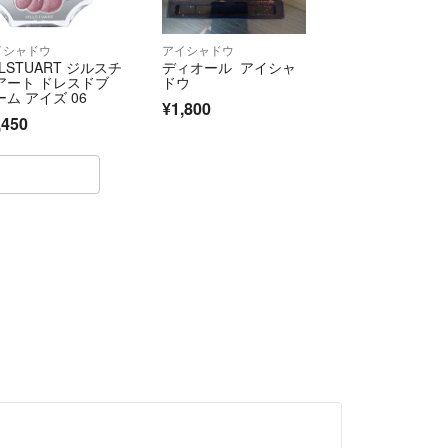
省時には予告なく大量に出品
りにあげることがあります。
イシャドウ
アイシャドウ
LLSTUART ジルスチ
ディオール アイシャ
お取引だからこそ、お互いに
アート ドレスドブ
ドウ
引が出来ますよう務めさせて
ーム アイズ 06
¥1,800
,450
ってお答えしますので、
をお願いします。
願いします（^人^）