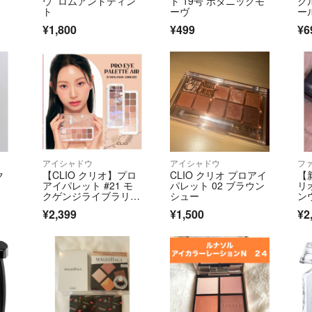
ウ ロムアンドティン
ト 19号 ボタニックモ
グ
予算内で出品され
ト
ーヴ
ー
さい。
¥1,800
¥499
¥6
値下げ要求は「お
そんな価値はない
なります。
オークションでも
指定されても困り
子供がお小遣いで
アイシャドウ
アイシャドウ
フ
お情け頂戴には申
ク
【CLIO クリオ】プロ
CLIO クリオ プロアイ
【
かねます。
アイパレット #21 モ
パレット 02 ブラウン
リ
たとえそれが真実
クゲンジライブラリ
シュー
ン
ー 韓国コスメ
1C
足りないなら諦め
¥2,399
¥1,500
¥2
お手伝いバイトを
⚠️対応に疲れま
スルーします。
本当に辟易してい