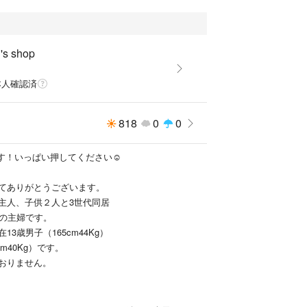
s shop
本人確認済
818
0
0
す！いっぱい押してください☺︎
てありがとうございます。
主人、子供２人と3世代同居
代の主婦です。
在13歳男子（165cm44Kg）
cm40Kg）です。
おりません。