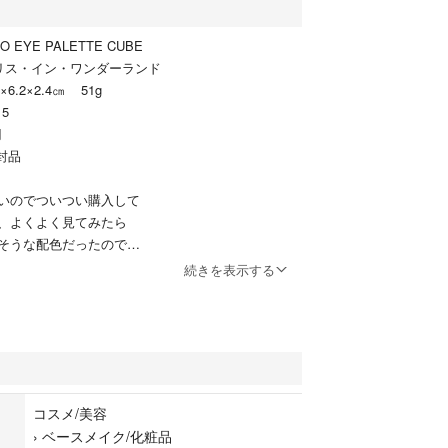
O EYE PALETTE CUBE
・イン・ワンダーランド
6.2×2.4㎝ 51g
15
円
封品
いのでついつい購入して
、よくよく見てみたら
そうな配色だったので
ました。
続きを表示する
ングオイスターも出品して
ますがプロフィールを
いただけました方と
コスメ/美容
たいと思います。
›
ベースメイク/化粧品
てご連絡くださいませ。