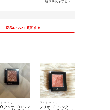
グと検品を細心の注意を
続きを表示する
ますが、見落としがあるかも
殆どが中古でありますことを
いませ。
タックZERO、柔軟剤は1番
商品について質問する
ングホワイトフローラルを
て
より初めから1〜2割お安く
す。（値引交渉を省くためです）
お値引きは出来かねます。
取りいただける場合で、
関しましては、重複送料分の
おります。
翌日発送しております。
イシャドウ
アイシャドウ
く買いたいのは当たり前です。
IO クリオ プロ シン
クリオ プロシングル
ならば、値切るのではなくて