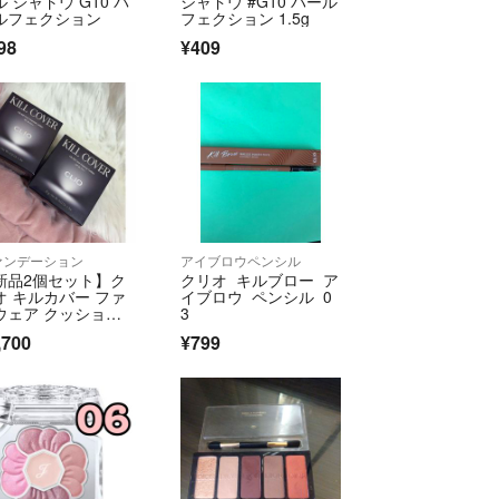
ル シャドウ G10 パ
シャドウ #G10 パール
ている方とお取引なさって下
ルフェクション
フェクション 1.5g
98
¥409
前には見る目がない、それに
」と言われている気持ちに
ないので、買い手側に金額を
ます。。。
買いたいから安くして、系の
ァンデーション
アイブロウペンシル
し訳ありませんが賛同出来
新品2個セット】ク
クリオ キルブロー ア
オ キルカバー ファ
イブロウ ペンシル 0
としても、我が家ならお金が
ウェア クッション 2
3
 本体
るか、ランクを落とすか、
,700
¥799
させます。
したので値下げコメントは
ます。