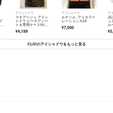
甥っ子、姪っ子帰
取り下げてお下が
アイシャドウ
アイシャドウ
ア
マキアージュ アイシ
ルナソル アイカラー
JI
☆お顔の見えない
ブ
ャドウ ピーチアソー
レーションＮ24
ュ
気持ちの良いお取
ー
ト＆専用ケース付(チ
ル
¥7,500
ップなし）＆ミラー
いただきます。
¥4,199
¥5
質問にも誠意を持
それに対する返答
CLIOのアイシャドウをもっと見る
どうぞよろしくお