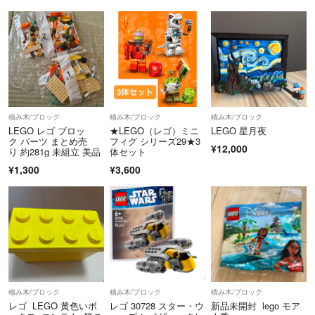
積み木/ブロック
積み木/ブロック
積み木/ブロック
LEGO レゴ ブロッ
★LEGO（レゴ）ミニ
LEGO 星月夜
ク パーツ まとめ売
フィグ シリーズ29★3
¥12,000
り 約281g 未組立 美品
体セット
¥1,300
¥3,600
積み木/ブロック
積み木/ブロック
積み木/ブロック
レゴ LEGO 黄色いボ
レゴ 30728 スター・ウ
新品未開封 lego モア