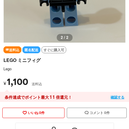
1 / 2
送料込
匿名配送
すぐに購入可
LEGO ミニフィグ
Lego
1,100
¥
送料込
11
条件達成でポイント最大
倍還元！
確認する
いいね 0件
コメント 0件