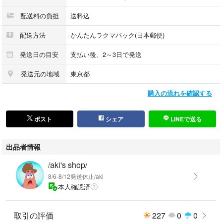
配送料の負担
送料込
配送方法
かんたんラクマパック(日本郵便)
発送日の目安
支払い後、2～3日で発送
発送元の地域
東京都
購入の流れを確認する
ポスト
シェア
LINEで送る
出品者情報
/aki's shop/
8/6-8/12発送休止/aki
本人確認済
取引の評価
227
0
0