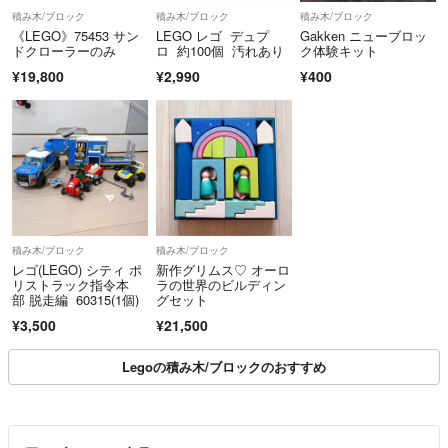
積み木/ブロック
積み木/ブロック
積み木/ブロック
《LEGO》75453 サン
LEGO レゴ デュプ
Gakken ニューブロッ
ドクローラーのみ
ロ 約100個 汚れあり
ク体験キット
¥19,800
¥2,990
¥400
積み木/ブロック
積み木/ブロック
レゴ(LEGO) シティ ポ
新作グリムス♡ オーロ
リストラック指令本
ラの世界のビルディン
部 脱走編 60315(1個)
グセット
¥3,500
¥21,500
Legoの積み木/ブロックのおすすめ