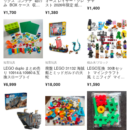
ックス コンテナ 箱の
ォーズ レイザー・クレ
ナ🌴
み BOX ケース 収納
スト 2026年限定 紙パ
¥1,400
ボックス
ック
¥1,700
¥1,380
知育玩具
知育玩具
積み木/ブロック
LEGO duplo まとめ売
廃盤 LEGO 31132 海賊
LEGO互換 30体セッ
り 10914＆10980＆互
船とミッドガルドの大
ト マインクラフト
換スロープトイ
蛇
風 ミニフィグ マイク
ラ 匿名配送
¥6,999
¥18,000
¥1,590