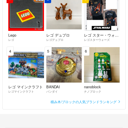
Lego
レゴ デュプロ
レゴ スター・ウォーズ
レゴ
レゴデュプロ
レゴスターウォーズ
4
5
6
レゴ マインクラフト
BANDAI
nanoblock
レゴマインクラフト
バンダイ
ナノブロック
積み木/ブロックの人気ブランドランキング