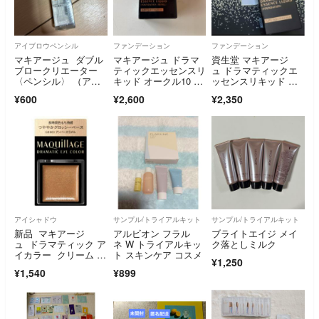
アイブロウペンシル
ファンデーション
ファンデーション
マキアージュ ダブル
マキアージュ ドラマ
資生堂 マキアージ
ブロークリエーター
ティックエッセンスリ
ュ ドラマティックエ
〈ペンシル〉 （アイ
キッド オークル10 レ
ッセンスリキッド ベ
ブロー カートリッ
フィル(25ml)
ビーピンクオークル0
¥600
¥2,600
¥2,350
ジ） BR711
0(25ml)
アイシャドウ
サンプル/トライアルキット
サンプル/トライアルキット
新品 マキアージ
アルビオン フラル
ブライトエイジ メイ
ュ ドラマティック ア
ネ W トライアルキッ
ク落としミルク
イカラー クリーム G
ト スキンケア コスメ
¥1,250
D803 アンバーカラメ
¥1,540
¥899
ル ドラマティックア
イカラー 色持ち持続
ベース