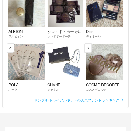
ALBION
クレ・ド・ポー ボーテ
Dior
アルビオン
クレドポーボーテ
ディオール
4
5
6
POLA
CHANEL
COSME DECORTE
ポーラ
シャネル
コスメデコルテ
サンプル/トライアルキットの人気ブランドランキング