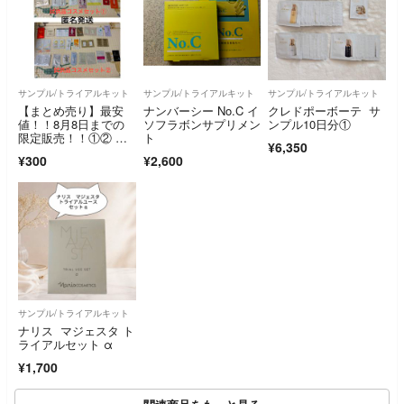
サンプル/トライアルキット
サンプル/トライアルキット
サンプル/トライアルキット
【まとめ売り】最安
ナンバーシー No.C イ
クレドポーボーテ サ
値！！8月8日までの
ソフラボンサプリメン
ンプル10日分①
限定販売！！①② 試
ト
¥6,350
供品コスメ 化粧水・
¥300
¥2,600
美容液・クリーム(乳
液)のスキンケアお試
し
サンプル/トライアルキット
ナリス マジェスタ ト
ライアルセット α
¥1,700