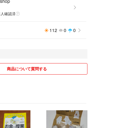
 shop
本人確認済
112
0
0
商品について質問する