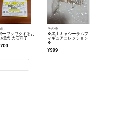
の他
その他
宙一ワクワクするお
🍀黒山キャシーラムフ
の授業 大石洋子
ィギュアコレクション
🍀
,700
¥999