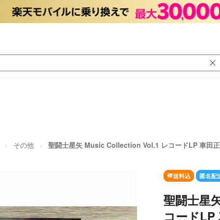
その他
聖闘士星矢 Music Collection Vol.1 レコードLP 車田
送料込
匿名配
聖闘士星矢 Mu
コードLP