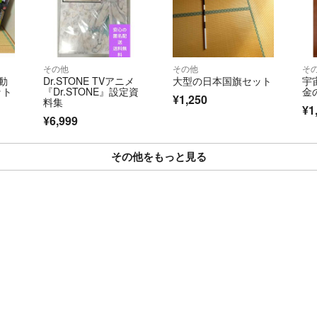
その他
その他
そ
動
Dr.STONE TVアニメ
大型の日本国旗セット
宇
ット
『Dr.STONE』設定資
金
¥1,250
料集
¥1
¥6,999
その他をもっと見る