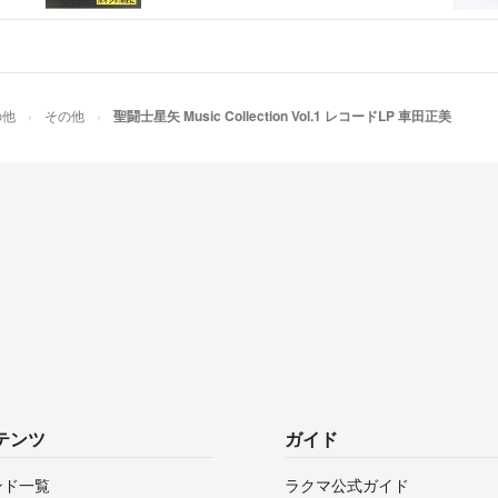
の他
その他
聖闘士星矢 Music Collection Vol.1 レコードLP 車田正美
テンツ
ガイド
ンド一覧
ラクマ公式ガイド