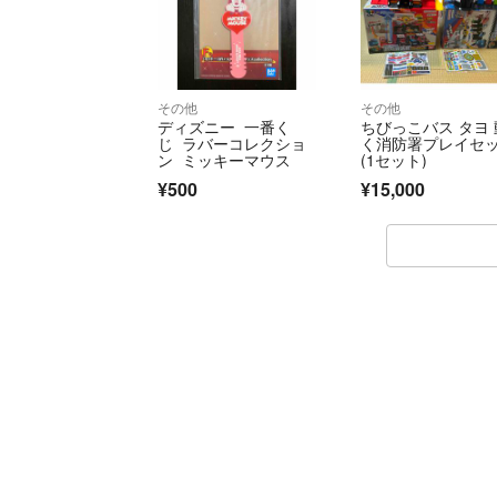
その他
その他
ディズニー 一番く
ちびっこバス タヨ 
じ ラバーコレクショ
く消防署プレイセ
ン ミッキーマウス
(1セット)
¥500
¥15,000