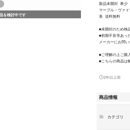
新品未開封 希少 聖闘士
マーブル・ヴァイ
品を検討中です
美 送料無料
■未開封のため検
■初期不良等あっ
メーカーにお問い
■ご理解の上ご購
■こちらの商品は
日本盤の完璧さを
神経質な方のご購
2年以上前
■不明な点は購入
商品情報
カテゴリ