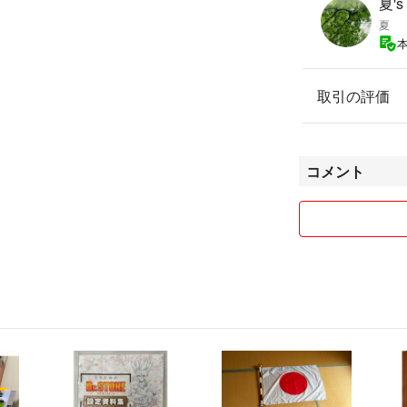
夏's
夏
取引の評価
コメント