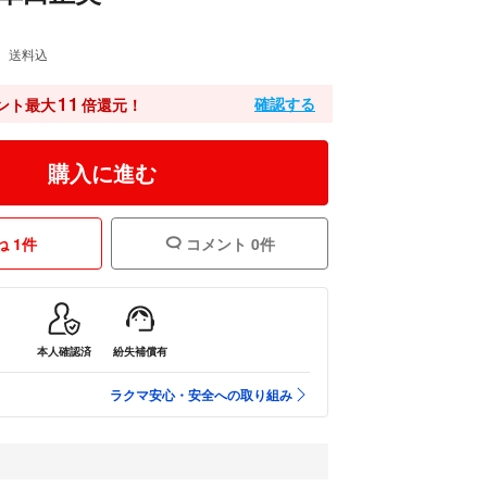
送料込
11
確認する
ント最大
倍還元！
購入に進む
 1件
コメント 0件
本人確認済
紛失補償有
ラクマ安心・安全への取り組み