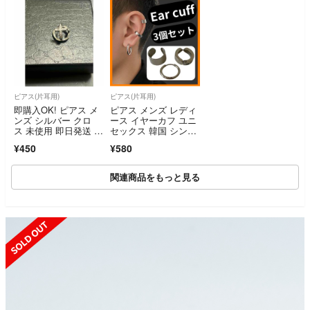
ピアス(片耳用)
ピアス(片耳用)
即購入OK! ピアス メ
ピアス メンズ レディ
ンズ シルバー クロ
ース イヤーカフ ユニ
ス 未使用 即日発送 匿
セックス 韓国 シンプ
名配送OK
ル シルバー フェイク
¥450
¥580
ピアス フープピア
ス お洒落 カジュアル
関連商品をもっと見る
SOLD OUT