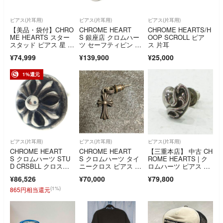
ピアス(片耳用)
ピアス(片耳用)
ピアス(片耳用)
【美品・袋付】CHRO
CHROME HEART
CHROME HEARTS/H
ME HEARTS スター
S 銀座店 クロムハー
OOP SCROLL ピア
スタッド ピアス 星 正
ツ セーフティピン ピ
ス 片耳
規品
アス メンズ シルバ
¥74,999
¥139,900
¥25,000
ー SV925 103817
1%還元
ピアス(片耳用)
ピアス(片耳用)
ピアス(片耳用)
CHROME HEART
CHROME HEART
【三重本店】 中古 CH
S クロムハーツ STU
S クロムハーツ タイ
ROME HEARTS | ク
D CRSBLL クロスボ
ニークロス ピアス シ
ロムハーツ ピアス ST
ールスタッドピア
ルバー
UD HEART スタッド
¥86,526
¥70,000
¥79,800
ス シルバー BCA110
ハート シングル 片耳
のみ シルバー 【13
(1%)
865円相当還元
4】