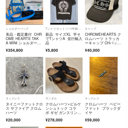
ショルダーバッグ
Tシャツ/カットソー(半袖/袖なし)
キャップ
美品・鑑定書付 CHR
新品 サイズXL 半そ
CHROMEHEARTS ク
OME HEARTS TAK
でTシャツA 並行輸入
ロムハーツ トラッカ
A MINI ショルダーバ
品
ーキャップ CHパッ
ッグ
チ 白×黒 メッシュキ
¥354,800
¥5,800
¥40,000
ャップ otto社 シルバ
ー925
ネックレス
サンダル
ネックレス
タイニーファットクロ
クロムハーツ×ビルケ
クロムハーツ ベビー
ス サファイア クロム
ンシュトック コラ
ファット ブラックダ
ハーツ
ボ ギゼ ガンスリンガ
イヤ
ー サンダル 43 28.
¥20,000
¥278,000
¥59,000
0 ブラック