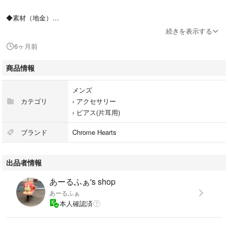
◆素材（地金）
本体とキャッチ・・・シルバー925
続きを表示する
芯・・・K14（14金）
6ヶ月前
◆大きさ
商品情報
縦：11mm
横：8.5mm
メンズ
カテゴリ
›
アクセサリー
◆状態
›
ピアス(片耳用)
写真で確認の上、ご購入をお願いします。
ブランド
Chrome Hearts
◆備考
15年ほど前に、
出品者情報
ユナイテッドアローズ横浜にて購入した正規品です。
ただ、付属品などはございません。
あーるふぁ's shop
あーるふぁ
本人確認済