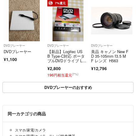
________________________________________
7%還元
6. ご購入にあたってのお願い
中古品の特性上、コンディションの感じ方には個人差がございます。
十分ご理解のうえご注文をお願いいたします。
ご不明点がございましたら、ご購入前にお問い合わせください。
DVDプレーヤー
DVDプレーヤー
DVDプレーヤー
【酒類・刃物類・モデルガン・加熱式たばこ等の販売に関するご注意】
DVDプレーヤー
【新品】Logitec US
美品 キャノン New F
20歳未満の飲酒・喫煙は法律で禁止されています。
B Type-C対応 ポータ
D 35-105mm f3.5 M
¥1,100
ブルDVDドライブ LDR
F レンズ H563
当店では、20歳未満の方への酒類・たばこ関連商品の販売は行っておりま
-PXA8CU2VWH ホワ
¥2,800
¥12,796
せん。
イト
(7%)
196円相当還元
また、刃物類・モデルガン等については、法令および各モールの規約に基
DVDプレーヤーのおすすめ
づき、販売可否を確認したうえで出品しております。
ご購入時またはお取引時に、年齢確認・本人確認をお願いする場合がござ
います。
年齢確認等にご協力いただけない場合、または販売条件を満たさないと判
同一カテゴリの商品
断した場合は、ご注文をキャンセルさせていただく場合がございます。
※各モールの規約により、商品によっては販売できない場合がございま
スマホ/家電/カメラ
す。
スマホ/家電/カメラ
›
テレビ/映像機器