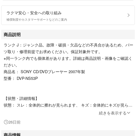
ラクマ安心・安全への取り組み
補償制度やカスタマーサポートなどのご案内
商品説明
ランク J：ジャンク品。故障・破損・欠品などの不具合があるため、パー
ツ取り・修理前提でお求めください。保証対象外です。
※同一ランク内でも個体差があります。詳細は商品説明・画像をご確認く
ださい。
商品名： SONY CD/DVDプレーヤー 2007年製
型番： DVP-NS53P
【状態・詳細情報】
状態： スレ：全体的に擦れが見られます、 キズ：全体的にキズが見られ
ます、 汚れ：使用に伴う汚れが見られます、 通電のみ：通電のみ確認済
続きを表示する
みです。その他の動作は未確認となります
26日前
中古品特有の使用感がございます。
状態の感じ方には個人差がございますので、画像・説明をよくご確認いた
商品情報