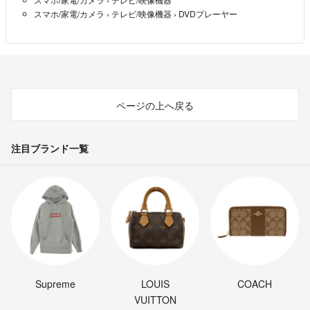
スマホ/家電/カメラ
›
テレビ/映像機器
›
DVDプレーヤー
【管理番号】LT0004302
こちらの商品はラクマ公式パートナーのWASABI SWITCHによって出品さ
れています。
ページの上へ戻る
注目ブランド一覧
Supreme
LOUIS
COACH
VUITTON