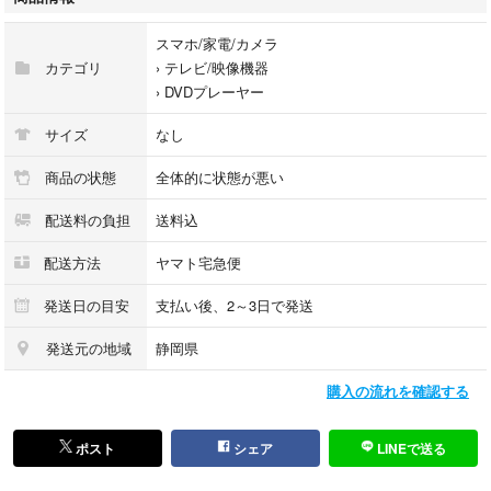
だき、ご理解の上でご検討ください。
スマホ/家電/カメラ
【状態・その他備考】
カテゴリ
›
テレビ/映像機器
サイズ：430×43×208 mm
›
DVDプレーヤー
重量：1.7kg
サイズ
なし
この度は当店の商品をご覧いただき、誠にありがとうございます。
当店はリユースショップとして、「まだ使える価値あるモノ」を次のお客
商品の状態
全体的に状態が悪い
様へお届けすることを目的に、日々取り組んでおります。
配送料の負担
送料込
中古品を安心してお迎えいただくために、以下の内容をご確認のうえご購
入をお願いいたします。
配送方法
ヤマト宅急便
________________________________________
1. 商品の状態について
発送日の目安
支払い後、2～3日で発送
1-1. 一般商品
発送元の地域
静岡県
弊社はリユース（中古）品を取り扱う店舗です。
購入の流れを確認する
未開封・未使用表記の商品も、一度お客様の手に渡ったお品を再販売して
おります。
※購入時期・使用頻度などの詳細は不明です。
ポスト
シェア
LINEで送る
※未使用品でも保管・展示に伴うスレや小キズ等が見られる場合がござい
ます。