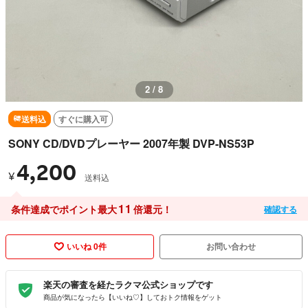
3 / 8
送料込
すぐに購入可
SONY CD/DVDプレーヤー 2007年製 DVP-NS53P
4,200
¥
送料込
11
条件達成でポイント最大
倍還元！
確認する
いいね 0件
お問い合わせ
楽天の審査を経たラクマ公式ショップです
商品が気になったら【いいね♡】しておトク情報をゲット