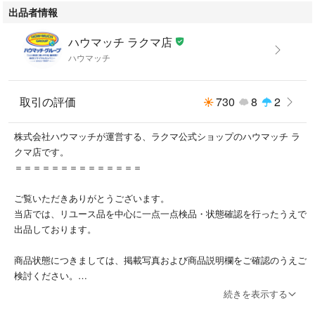
出品者情報
※記載のない見落としがあった場合でも、現品を優先とさせていただきま
す。
ハウマッチ ラクマ店
ハウマッチ
1-2. まとめ商品（セット販売品）
複数商品をまとめた販売品です。
各商品の状態確認は行っておらず、付属品の欠品・破損・混在がある場合
取引の評価
730
8
2
がございます。
内容や状態に関する個別のご質問にはお答えいたしかねます。
株式会社ハウマッチが運営する、ラクマ公式ショップのハウマッチ ラ
________________________________________
クマ店です。
2. 付属品・消耗品について
＝＝＝＝＝＝＝＝＝＝＝＝＝＝
・撮影時に使用した定規・ハンガー・台車などは商品に含まれません。
ご覧いただきありがとうございます。
・商品画像に写っていない付属品の欠品を理由とした返品はお受けできま
当店では、リユース品を中心に一点一点検品・状態確認を行ったうえで
せん。
出品しております。
・液漏れのあるリモコン類はおまけ扱いとなります。
※こちらを理由とした返品はお受けできません。
商品状態につきましては、掲載写真および商品説明欄をご確認のうえご
・電池・バッテリー・ランプなどの消耗品は保証対象外です。
検討ください。
・電池は付属していない場合がございますので、別途ご用意ください。
中古品の特性上、ごく軽微なスレや使用感等がある場合がございますの
・防水仕様の時計などは電池交換済みの場合があり、防水性能は生活防水
続きを表示する
で、あらかじめご了承ください。
程度とお考えください。