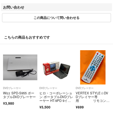
________________________________________
お問い合わせ
・コメントなし即購入OKです
3. 色味について
・丁寧な梱包、迅速な発送を心がけています
この商品について問い合わせる
・ご不明点や気になる点がございましたら、ご購入前でもお気軽にお問
撮影環境・お使いのモニター設定等により、実際の色味と異なる場合がご
い合わせください
ざいます。
※色のイメージ違いによる返品はお受けできません。
お客様に安心してお取引いただけるよう、誠実な対応を心がけてまいり
________________________________________
こちらの商品もおすすめです
ます。
4. 梱包・発送について
どうぞよろしくお願いいたします。
商品は緩衝材を詰めた段ボールで丁寧に梱包・発送いたします。
＝＝＝＝＝＝＝＝＝＝＝＝＝＝
環境保護の観点から、一部リサイクル資材（再利用エアークッションな
こちらのアカウントはラクマ公式パートナーの株式会社ハウマッチによ
ど）を使用する場合がございます。
って運営されています。
発送方法・送料は商品ページの記載内容に準じます。
▼特商法
________________________________________
https://fril.jp/ts/official/law/a505/
5. お受け取りについて
▼返品特約
DVDプレーヤー
DVDプレーヤー
DVDプレーヤー
https://fril.jp/ts/official/law/a505/#return_policy
静岡市内の弊社倉庫での直接お受け取りも可能です（要事前連絡・営業時
Wizz SPD-S955 ポー
ヒロ・コーポレーショ
VERTEX STYLE☆DV
タブルDVDプレーヤー
ン ポータブルDVDプレ
Dプレイヤー専
間内対応）。
ーヤー HT-9PD 9イン
用 リモコン
¥3,980
※モールの規約により、直接受け取りが不可の場合は配送対応のみとなり
チ
（赤外線発光の確認済
¥5,500
¥699
み）
ます。