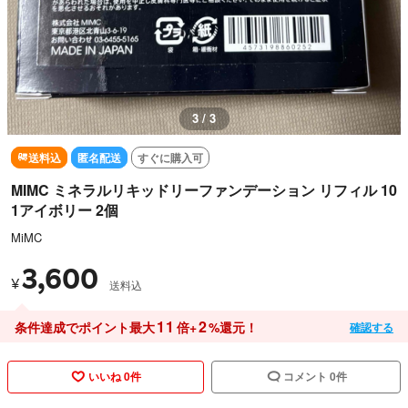
3 / 3
送料込
匿名配送
すぐに購入可
MIMC ミネラルリキッドリーファンデーション リフィル 10
1アイボリー 2個
MiMC
3,600
¥
送料込
11
2
条件達成でポイント最大
倍+
%還元！
確認する
いいね 0件
コメント 0件