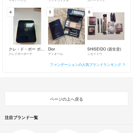
4
5
6
クレ・ド・ポー ボーテ
Dior
SHISEIDO (資生堂)
クレドポーボーテ
ディオール
シセイドウ
ファンデーションの人気ブランドランキング
ページの上へ戻る
注目ブランド一覧