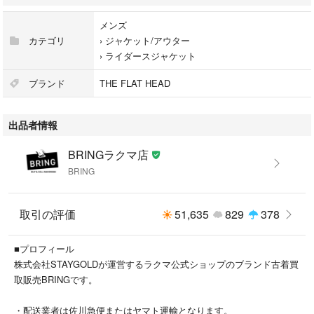
※撮影されていないダメージがある場合もございます。画像をご用意いた
メンズ
しますので、お気軽にご相談くださいませ。
カテゴリ
›
ジャケット/アウター
※商品本体の状態についての掲載となります。付属品の品質や状態は掲載
›
ライダースジャケット
には含まない場合がございますので、ご不明点がございましたらお問合せ
くださいませ。
ブランド
THE FLAT HEAD
※ランク説明
出品者情報
N…新古品：未使用または未開封品
S…新古品：タグ付きや未使用に近いUSED品
BRINGラクマ店
A…中古品：使用感の少ない商品
BRING
B…中古品：使用感がある商品
C…中古品：ダメージ・汚れが目立つ商品
取引の評価
51,635
829
378
≪注意事項はプロフィール欄をご覧くださいませ≫
■プロフィール
こちらの商品はラクマ公式パートナーのBRINGによって出品されていま
株式会社STAYGOLDが運営するラクマ公式ショップのブランド古着買
す。
取販売BRINGです。
・配送業者は佐川急便またはヤマト運輸となります。