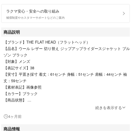
ラクマ安心・安全への取り組み
補償制度やカスタマーサポートなどのご案内
商品説明
【ブランド】THE FLAT HEAD（フラットヘッド）
【品名】ウール レザー 切り替え ジップアップライダースジャケット ブル
ゾン ブラック
【対象】メンズ
【表記サイズ】38
【実寸】平置き採寸 着丈：61センチ 身幅：51センチ 肩幅：44センチ 袖
丈：59センチ
【素材表記】画像参照
【カラー】ブラック
【商品状態】
若干の使用感有り
続きを表示する
【商品番号】3125I170012
4ヶ月前
【ランク】A
【付属品】写真に写っているものがすべてです。
商品情報