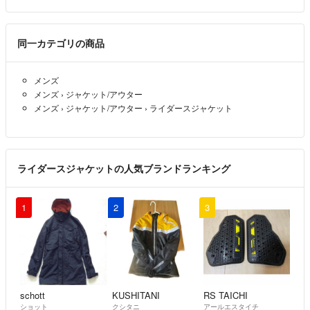
当店にて商品確認後、返金のお手続きをいたします。
※こちらのアカウントはラクマ公式パートナーの株式会社STAYGOLDに
同一カテゴリの商品
よって運営されています。
メンズ
▼特商法
メンズ
›
ジャケット/アウター
https://fril.jp/ts/official/law/stg/
メンズ
›
ジャケット/アウター
›
ライダースジャケット
▼返品特約
https://fril.jp/ts/official/law/stg/#return_policy
ライダースジャケットの人気ブランドランキング
※ 適格請求書発行事業者登録番号T5011001099727
1
2
3
schott
KUSHITANI
RS TAICHI
ショット
クシタニ
アールエスタイチ