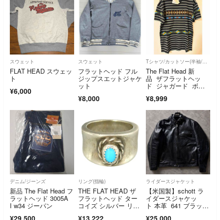
スウェット
スウェット
Tシャツ/カットソー(半袖/袖なし)
FLAT HEAD スウェッ
フラットヘッド フル
The Flat Head 新
ト
ジップスエットジャケ
品 ザフラットヘッ
ット
ド ジャガード ボー
¥6,000
ダー Tシャツ 日本
¥8,000
¥8,999
製 XL
デニム/ジーンズ
リング(指輪)
ライダースジャケット
新品 The Flat Head フ
THE FLAT HEAD ザ
【米国製】schott ラ
ラットヘッド 3005A
フラットヘッド ター
イダースジャケッ
I w34 ジーパン
コイズ シルバー リン
ト 本革 641 ブラッ
グ シルバー系 ライト
ク 38
¥29,500
¥13,222
¥25,000