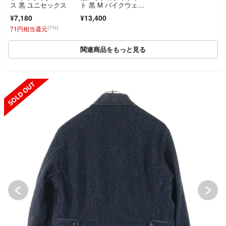
ス 黒 ユニセックス
ト 黒 M バイクウェ
ア 刺繍 美品 YellowCo
¥7,180
¥13,400
rn ツーリングジャケ
ット
(1%)
71円相当還元
関連商品をもっと見る
SOLD OUT