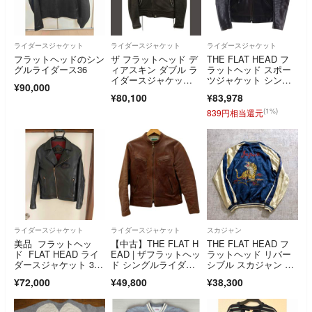
ライダースジャケット
ライダースジャケット
ライダースジャケット
フラットヘッドのシン
ザ フラットヘッド デ
THE FLAT HEAD フ
グルライダース36
ィアスキン ダブル ラ
ラットヘッド スポー
イダースジャケッ
ツジャケット シング
¥90,000
ト レザー 36 黒
ルライダースジャケッ
¥80,100
¥83,978
ト バイカーブルゾ
ン ダークブラウン
(1%)
839円相当還元
ライダースジャケット
ライダースジャケット
スカジャン
美品 フラットヘッ
【中古】THE FLAT H
THE FLAT HEAD フ
ド FLAT HEAD ライ
EAD | ザフラットヘッ
ラットヘッド リバー
ダースジャケット 36
ド シングルライダー
シブル スカジャン タ
サイズ
ス ライダースジャケ
イガー
¥72,000
¥49,800
¥38,300
ット SRJ-02 ブラウ
ン サイズ：38【尾張
小牧店】