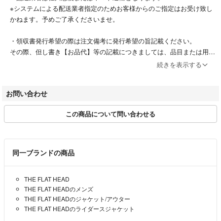
※システムによる配送業者指定のためお客様からのご指定はお受け致し
かねます。予めご了承くださいませ。
・領収書発行希望の際は注文備考に発行希望の旨記載ください。
その際、但し書き【お品代】等の記載につきましては、品目または用途
を示すある程度の具体性を持った表記が必要となりますので、当社お取
続きを表示する
り扱い商品群を包括する記載内容となる【服飾雑貨代】として発行させ
ていただきます。
お問い合わせ
この商品について問い合わせる
※BRINGは個人の情報を適切に取り扱う企業として「JIS Q 15001個人
情報保護マネジメントシステム－要求事項」に認定され、プライバシー
マークを取得しお客様のプライバシーを大切にお守りしております。
ご安心してお問い合わせ下さい。
同一ブランドの商品
・お客様都合の返品返金はお受けいたしかねます。
THE FLAT HEAD
・当店に不備があった場合、商品到着より5日以内に当店宛にお電話に
THE FLAT HEADのメンズ
てご連絡をいただき、3日以内に返送手配が可能な場合お受けいたしま
THE FLAT HEADのジャケット/アウター
す。
THE FLAT HEADのライダースジャケット
その場合受取評価をなさらないようお願いいたします。