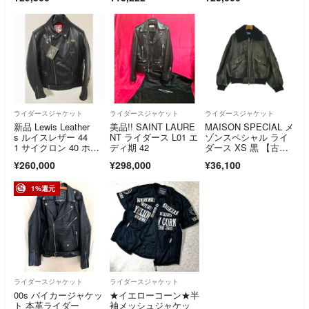
ブルー系 約17号【中
古】
ライダースジャケット
ライダースジャケット
ライダースジャケット
新品 Lewis Leather
美品!! SAINT LAURE
MAISON SPECIAL メ
s ルイスレザー 44
NT ライダース L01 エ
ゾンスペシャル ライ
1 サイクロン 40 ホー
ディ期 42
ダース XS 黒 【古
ス ブラック ライダー
着】【中古】【送料無
¥260,000
¥298,000
¥36,100
スジャケット
料】
1%還元
ライダースジャケット
ライダースジャケット
00s バイカージャケッ
★イエローコーン★半
ト 本革ライダー
袖メッシュジャケッ