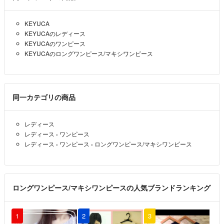
期、着用頻度等に関しましてはお答え出来ません。
KEYUCA
◉できる限り実物に近い色味で撮影していますが、デバイスや光の加減
KEYUCAのレディース
によって写真と実物に多少の色味の誤差が出ますことを予めご理解くだ
KEYUCAのワンピース
さい。
KEYUCAのロングワンピース/マキシワンピース
◉予告なく商品を削除する場合がございます。
同一カテゴリの商品
◉小さく折りたたんで簡易的な梱包で発送させていただきます。保存時
レディース
の匂いやシワなど現状のお渡しにご協力ください。
レディース
›
ワンピース
レディース
›
ワンピース
›
ロングワンピース/マキシワンピース
◉匿名配送のかんたんラクマパックで発送いたします。ヤマト運輸⇔日
本郵便で配送方法を変更する場合がございますので、ご希望の配送方法
がある方は購入前にお知らせください。
ロングワンピース/マキシワンピースの人気ブランドランキング
1
2
3