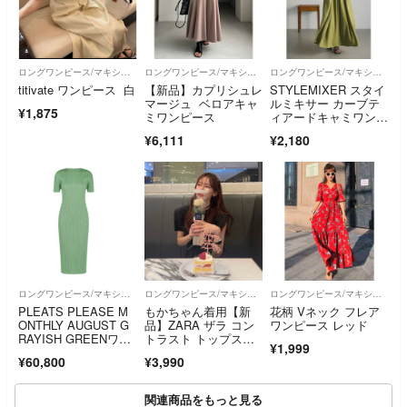
ロングワンピース/マキシワンピース
ロングワンピース/マキシワンピース
ロングワンピース/マキシワンピース
titivate ワンピース 白
【新品】カプリシュレ
STYLEMIXER スタイ
マージュ ベロアキャ
ルミキサー カーブテ
¥1,875
ミワンピース
ィアードキャミワンピ
ース GRN
¥6,111
¥2,180
ロングワンピース/マキシワンピース
ロングワンピース/マキシワンピース
ロングワンピース/マキシワンピース
PLEATS PLEASE M
もかちゃん着用【新
花柄 Vネック フレア
ONTHLY AUGUST G
品】ZARA ザラ コン
ワンピース レッド
RAYISH GREENワン
トラスト トップステ
¥1,999
ピース3
ッチ ミディワンピー
¥60,800
¥3,990
ス ブラック
関連商品をもっと見る