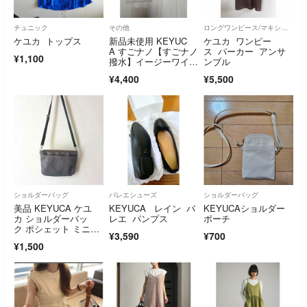
チュニック
その他
ロングワンピース/マキシワンピース
ケユカ トップス
新品未使用 KEYUC
ケユカ ワンピー
A すごナノ【すごナノ
ス パーカー アンサ
¥1,100
撥水】イージーワイド
ンブル
パンツ M ライ
¥4,400
¥5,500
ショルダーバッグ
バレエシューズ
ショルダーバッグ
美品 KEYUCA ケユ
KEYUCA レイン バ
KEYUCAショルダー
カ ショルダーバッ
レエ パンプス
ポーチ
ク ポシェット ミニバ
¥3,590
¥700
ッグ
¥1,500