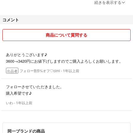
----------------------------------
続きを表示する
ご覧いただきありがとうございます(^^)
コメント
様々なサイズ、デザイン、テイストのお洋服を扱っておりますのでぜひ
ご覧になってみてください♡
商品について質問する
他にも出品しています☺︎
ありがとうございます♪
◉ 専用やお取り置きは一律でお断りしております。
→ #ちみのワンピースコレクション
3600→3420円にお値下げしますのでご購入よろしくお願いします。
また、コメントでのやり取りの最中でも先に購入された方を優先とさせ
フォロー割5%オフ♡cimi
- 1年以上前
出品者
ていただきます。
→ #ちみのニットカーディガンコレクション
0084/1030
フォローさせていただきました。
◉ 取扱商品は全て中古品です。できる限り丁寧に検品しておりますが、
購入希望です♪
着用に差し支えない程度の見落としはご容赦ください。
いわ
- 1年以上前
商品に不備があった場合は到着後2日以内の受け取り評価の前にお伝え
ください。
同一ブランドの商品
◉大手リサイクルショップでの購入がほとんどの為、着用画像や購入時