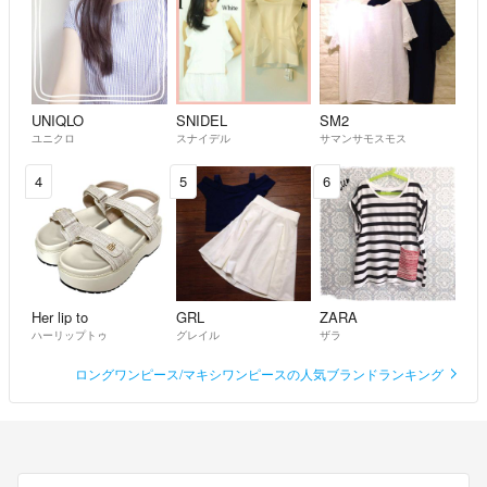
気持ちの良いお取引が出来るよう心がけて参りますので、どうぞよろし
くお願いいたします☺︎
UNIQLO
SNIDEL
SM2
素敵なご縁がありますように♡
ユニクロ
スナイデル
サマンサモスモス
(愛知県公安委員会 第541432303500 山村有寿)
4
5
6
Her lip to
GRL
ZARA
ハーリップトゥ
グレイル
ザラ
ロングワンピース/マキシワンピースの人気ブランドランキング