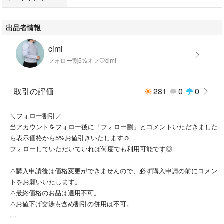
サイドオープン
出品者情報
◉特徴
cimi
ポケット なし
フォロー割5%オフ♡cimi
裏地 なし
透け感 なし
取引の評価
281
0
0
◉サイズ：F
＼フォロー割引／
◉カラー：ブラック
当アカウントをフォロー後に「フォロー割」とコメントいただきました
ら表示価格から5%お値引きいたします☺︎
◉実寸(㎝)
フォローしていただいていれば何度でも利用可能です◎
着丈120.5
身幅50
⚠️購入申請後は価格変更ができませんので、必ず購入申請の前にコメン
肩幅50
トをお願いいたします。
袖丈55
⚠️最終価格のお品は適用不可。
スリット長さ51
⚠️お値下げ交渉も含め割引の併用は不可。
◉状態：目立った傷や汚れなどは有りません。