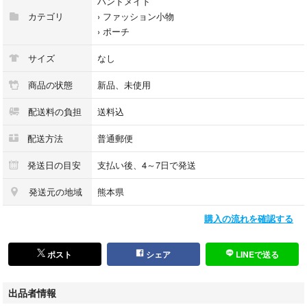
ハンドメイド
ー素材ー
カテゴリ
›
ファッション小物
表生地…シーチング
›
ポーチ
内生地…ツイル
サイズ
なし
表生地の裏側に接着芯を貼っています
商品の状態
新品、未使用
⭐️⭐️⭐️⭐️⭐️⭐️⭐️⭐️⭐️⭐️⭐️⭐️⭐️⭐️⭐️⭐️⭐️
配送料の負担
送料込
素人のハンドメイドです🧵
配送方法
普通郵便
既製品のような完璧なものではありませんけど、仕上げのアイロンまで丁
寧に行っております✨
発送日の目安
支払い後、4～7日で発送
ご理解いただける方とのご縁をお待ちしております( *´꒳`* )
発送元の地域
熊本県
#ハンドメイドポーチ #ハリネズミポーチ #ファスナーポーチ #小物入れ #
購入の流れを確認する
タック入りポーチ #化粧ポーチ
ポスト
シェア
LINEで送る
出品者情報