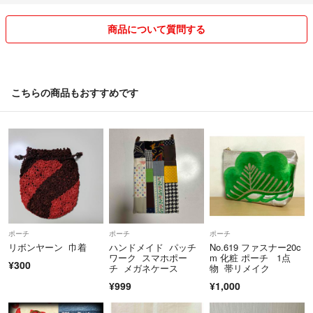
プロフィールを見れば分かる質問がほとんどです。
それでもお応えはしているのですけれど、そのまま放置の方がいます(>
商品について質問する
_<)
数時間後コメント削除させて頂きます。
※購入申請されてお支払いされない方には☔評価させて頂きます。(支払
こちらの商品もおすすめです
い期限の間が無駄になりますので(>_<))
※専用ページをお作りしても何のご連絡もない時は翌日削除させていた
だきます(>_<)
～インナーマスクについて～
どのインナーマスクにも上下にステッチを入れております。
インナーマスクは丁寧な縫製を心掛けています。
ポーチ
ポーチ
ポーチ
外側から内側のガーゼ生地が見えないようにキセを掛け綺麗に仕上がる
リボンヤーン 巾着
ハンドメイド パッチ
No.619 ファスナー20c
よう上下にステッチをかけています。
ワーク スマホポー
m 化粧 ポーチ 1点
¥300
チ メガネケース
物 帯リメイク
¥999
¥1,000
また、お洗濯の際はネットに入れてからお願い致します。