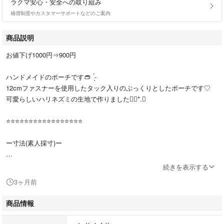
ラクマ安心・安全への取り組み
補償制度やカスタマーサポートなどのご案内
商品説明
お値下げ1000円⇒900円
ハンドメイドのポーチです👝 ̖́-
12cmファスナーを使用したタック入りのぷっくりとしたポーチです♡
可愛らしいハリネズミの生地で作りました❁⃘*.ﾟ
⭐️⭐️⭐️⭐️⭐️⭐️⭐️⭐️⭐️⭐️⭐️⭐️⭐️⭐️⭐️⭐️⭐️
ー寸法(素人採寸)ー
縦…約11cm
続きを表示する
横…約15cm(1番長い所)
3ヶ月前
マチ…約3.5cm
ファスナー部…12cm
商品情報