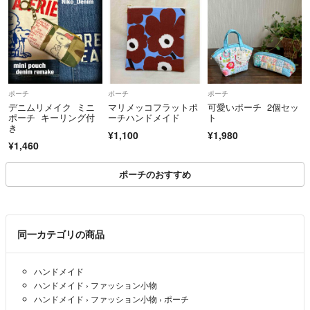
～お願い～
丁寧を心掛けてはいますが、素人のハンドメイドですのでズレなど生じ
る事があることをご理解いただけますと有難く思います。
発送は普通郵便のみですので、追跡などはできません。ご了承の上の購
ポーチ
ポーチ
ポーチ
入よろしくお願いいたします。
デニムリメイク ミニ
マリメッコフラットポ
可愛いポーチ 2個セッ
発送後の郵便トラブルについては基本的には責任負えません。
ポーチ キーリング付
ーチハンドメイド
ト
また発送までの期日を4～7日にしておりますけど、発送準備が出来次
き
¥1,100
¥1,980
第発送させていただきます。
¥1,460
ポーチのおすすめ
同一カテゴリの商品
ハンドメイド
ハンドメイド
›
ファッション小物
ハンドメイド
›
ファッション小物
›
ポーチ