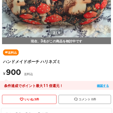
3 / 4
3
現在、
名がこの商品を検討中です
送料込
ハンドメイドポーチ ハリネズミ
900
¥
送料込
11
条件達成でポイント最大
倍還元！
確認する
いいね 3件
コメント 0件