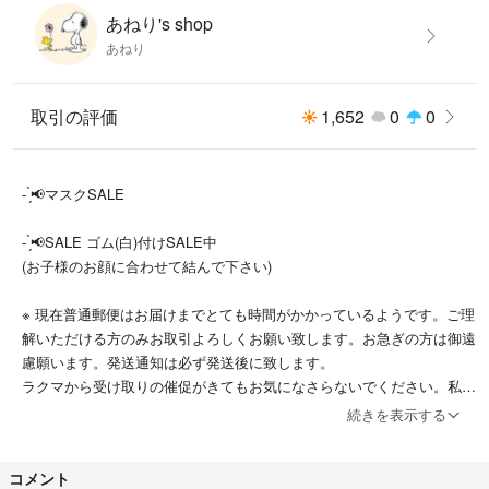
あねり's shop
あねり
取引の評価
1,652
0
0
- ̗̀📢マスクSALE
- ̗̀📢SALE ゴム(白)付けSALE中
(お子様のお顔に合わせて結んで下さい)
※ 現在普通郵便はお届けまでとても時間がかかっているようです。ご理
解いただける方のみお取引よろしくお願い致します。お急ぎの方は御遠
慮願います。発送通知は必ず発送後に致します。
ラクマから受け取りの催促がきてもお気になさらないでください。私の
方の受け取り評価は急ぎませんので届いてからお時間のある時によろし
続きを表示する
くお願いいたします(⋆ᴗ͈ˬᴗ͈)”
コメント
※最近コメント逃げの方が多いです。