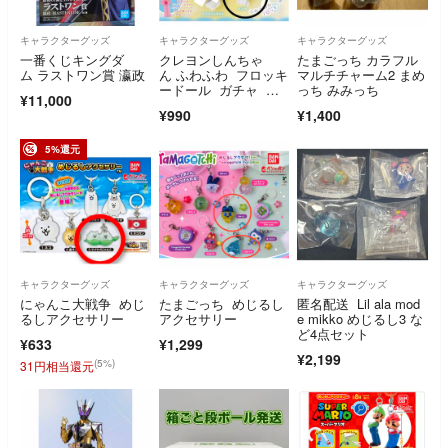
キャラクターグッズ
キャラクターグッズ
キャラクターグッズ
一番くじキングダ
クレヨンしんちゃ
たまごっち カラフル
ム ラストワン賞 瀛政
ん ふわふわ フロッキ
マルチチャーム2 まめ
ードール ガチャ マ
っち みみっち
¥11,000
スコット
¥990
¥1,400
5%還元
キャラクターグッズ
キャラクターグッズ
キャラクターグッズ
にゃんこ大戦争 めじ
たまごっち めじるし
匿名配送 Lil ala mod
るしアクセサリー
アクセサリー
e mikko めじるし3 な
ど4点セット
¥633
¥1,299
¥2,199
(5%)
31円相当還元