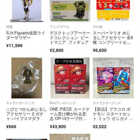
特撮
アニメ/ゲーム
その他
S.H.Figuarts仮面ライ
デスクトップアーケー
スーパーマリオ めじ
ダーサウザー
ドコレクション ビー
るしアクセサリー 全8
トマニア フィギュア
種 コンプリートセッ
¥11,599
ト
¥2,800
¥6,650
キャラクターグッズ
Box/デッキ/パック
キャラクターグッズ
こびとづかんめじるし
ONE PIECE カードゲ
【新品】プラコロ ポ
アクセサリー 2 ガチ
ーム受け継がれる意
ケモン スタートセッ
ャ バイブスマダラ
志 OP-13テープ付き
ト ミュウ ゼニガメ セ
未開封2ボックス
ット
¥666
¥43,900
¥2,022