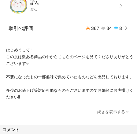
ぽん
ぽん
取引の評価
367
34
8
はじめまして！
この度は数ある商品の中からこちらのページを見てくださりありがとう
ございます✨
不要になったもの一部趣味で集めていたものなどを出品しております。
多少のお値下げ等対応可能なものもございますのでお気軽にお声掛けく
ださい‼︎
気持ちの良いお取引ができるよう心がけておりますが、こちらの都合で
続きを表示する
大変恐縮なのですが仕事の都合により発送期限を1日から２日超えてし
まう場合がございますため、早急に必要な場合又は期限内に確実に発送
コメント
ご希望の際はお手数ですがご購入前にコメントにてお知らせください。