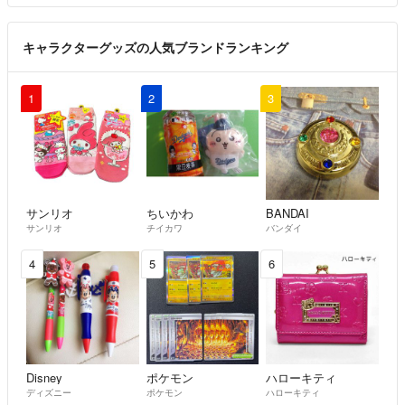
キャラクターグッズの人気ブランドランキング
1
2
3
サンリオ
ちいかわ
BANDAI
サンリオ
チイカワ
バンダイ
4
5
6
Disney
ポケモン
ハローキティ
ディズニー
ポケモン
ハローキティ