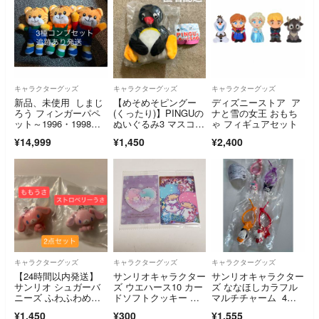
キャラクターグッズ
キャラクターグッズ
キャラクターグッズ
新品、未使用 しまじ
【めそめそピングー
ディズニーストア ア
ろう フィンガーパペ
(くったり)】PINGUの
ナと雪の女王 おもち
ット～1996・1998・2
ぬいぐるみ3 マスコッ
ゃ フィギュアセット
003～
ト
¥14,999
¥1,450
¥2,400
キャラクターグッズ
キャラクターグッズ
キャラクターグッズ
【24時間以内発送】
サンリオキャラクター
サンリオキャラクター
サンリオ シュガーバ
ズ ウエハース10 カー
ズ ななほしカラフル
ニーズ ふわふわめじ
ドソフトクッキー キ
マルチチャーム 4個
るしアクセサリー も
キララ
セット
¥1,450
¥300
¥1,555
もうさ・ストロベリー