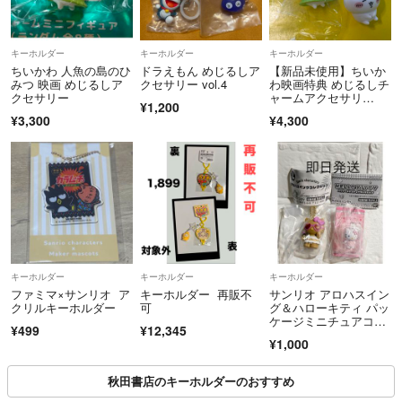
キーホルダー
キーホルダー
キーホルダー
ちいかわ 人魚の島のひ
ドラえもん めじるしア
【新品未使用】ちいか
みつ 映画 めじるしア
クセサリー vol.4
わ映画特典 めじるしチ
クセサリー
ャームアクセサリ
¥1,200
ー ちいかわ
¥3,300
¥4,300
キーホルダー
キーホルダー
キーホルダー
ファミマ×サンリオ ア
キーホルダー 再販不
サンリオ アロハスイン
クリルキーホルダー
可
グ＆ハローキティ パッ
ケージミニチュアコレ
¥499
¥12,345
クション★セット
¥1,000
秋田書店のキーホルダーのおすすめ