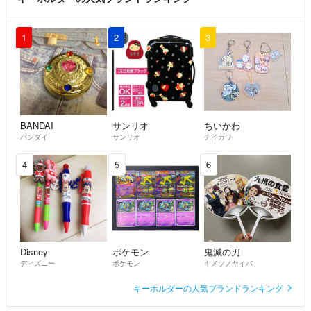
1
2
3
BANDAI
サンリオ
ちいかわ
バンダイ
サンリオ
チイカワ
4
5
6
Disney
ポケモン
鬼滅の刃
ディズニー
ポケモン
キメツノヤイバ
キーホルダーの人気ブランドランキング