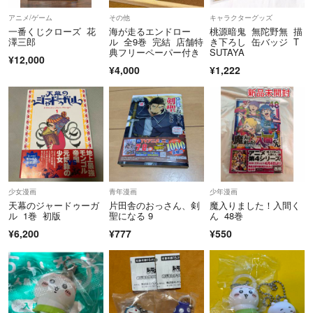
アニメ/ゲーム
その他
キャラクターグッズ
一番くじクローズ 花
海が走るエンドロー
桃源暗鬼 無陀野無 描
澤三郎
ル 全9巻 完結 店舗特
き下ろし 缶バッジ T
典フリーペーパー付き
SUTAYA
¥12,000
¥4,000
¥1,222
少女漫画
青年漫画
少年漫画
天幕のジャードゥーガ
片田舎のおっさん、剣
魔入りました！入間く
ル 1巻 初版
聖になる 9
ん 48巻
¥6,200
¥777
¥550