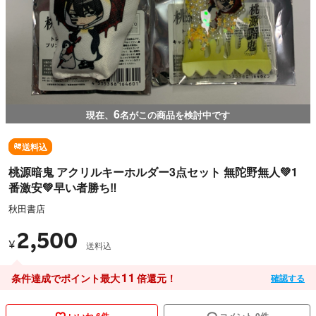
6
現在、
名がこの商品を検討中です
送料込
桃源暗鬼 アクリルキーホルダー3点セット 無陀野無人💚1
番激安💚早い者勝ち‼️
秋田書店
2,500
¥
送料込
11
条件達成でポイント最大
倍還元！
確認する
いいね 6件
コメント 0件