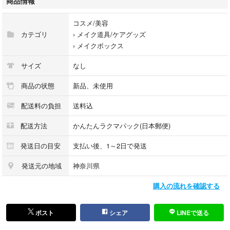
商品情報
⋅.˳˳.⋅˙ᐧ.˳˳.⋅ઇଓ⋅.˳˳.⋅˙ᐧ.˳˳.⋅ઇଓ⋅.˳˳.⋅˙ᐧ.˳˳.⋅ઇଓ⋅.˳˳.⋅˙ᐧ.˳˳.⋅ઇଓ⋅.˳˳.⋅˙ᐧ.˳˳.⋅ઇଓ⋅.˳˳.⋅˙ᐧ.˳˳.⋅ઇଓ⋅.˳˳.⋅
コスメ/美容
カテゴリ
›
メイク道具/ケアグッズ
【24時間以内発送＆匿名配送】
›
メイクボックス
お急ぎの方も安心です。ご購入後、すぐに発送準備させて頂きます。
サイズ
なし
​■ 商品について
商品の状態
新品、未使用
上品なツイード調のデザインがおしゃれな、大容量のバニティ型メイクポ
配送料の負担
送料込
ーチです。
広口設計で中身が見やすく、かさばるコスメやスキンケアボトルもすっき
配送方法
かんたんラクマパック(日本郵便)
りと収納できます。持ち手付きなので、自宅での普段使いはもちろん、旅
行や出張への持ち運びにも便利です。
発送日の目安
支払い後、1～2日で発送
​■ 特徴
発送元の地域
神奈川県
​大容量＆広口収納: ガバッと大きく開くので、忙しい朝でもお目当てのコ
購入の流れを確認する
スメがすぐに見つかります。
​大人可愛いデザイン: 高級感のあるツイード生地に、ゴールドのダブルフ
ァスナーがアクセントになった上品なデザインです。
ポスト
シェア
LINEで送る
​しっかりとした持ち手が付いており、使い勝手がいいポーチです。