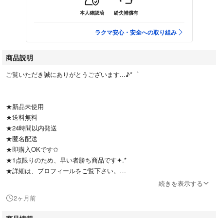
本人確認済
紛失補償有
ラクマ安心・安全への取り組み
商品説明
ご覧いただき誠にありがとうございます...♪*゜
★新品未使用
★送料無料
★24時間以内発送
★匿名配送
★即購入OKです✩
★1点限りのため、早い者勝ち商品です✦.*
★詳細は、プロフィールをご覧下さい。
続きを表示する
2ヶ月前
#Kinako_store 他にも色々な商品あるので、ぜひ覗いて見てください‧⁺ ⊹
˚.