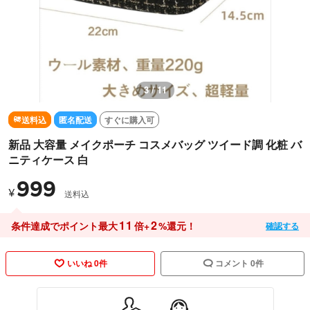
3 / 11
送料込
匿名配送
すぐに購入可
新品 ​大容量 メイクポーチ コスメバッグ ツイード調 化粧 バ
ニティケース 白
999
¥
送料込
11
2
条件達成でポイント最大
倍+
%還元！
確認する
いいね 0件
コメント 0件