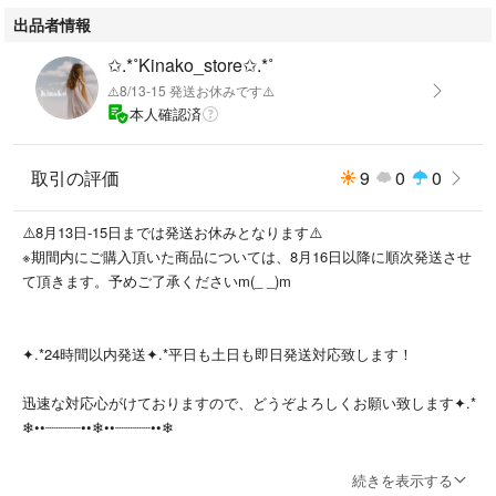
出品者情報
新品未使用品です。
✩.*˚Kinako_store✩.*˚
即購入OK！
⚠️8/13-15 発送お休みです⚠️
※送料の都合上、コンパクトに梱包して発送させていただきます。
本人確認済
取引の評価
9
0
0
⚠️8月13日-15日までは発送お休みとなります⚠️
※期間内にご購入頂いた商品については、8月16日以降に順次発送させ
275
て頂きます。予めご了承くださいm(_ _)m
✦.*24時間以内発送✦.*平日も土日も即日発送対応致します！
迅速な対応心がけておりますので、どうぞよろしくお願い致します✦.*
❄︎••┈┈┈┈••❄︎••┈┈┈┈••❄︎
*+:*+:*+:*+:*+:*+:*商品について*+:*+:*+:*+:*+:*+:*
続きを表示する