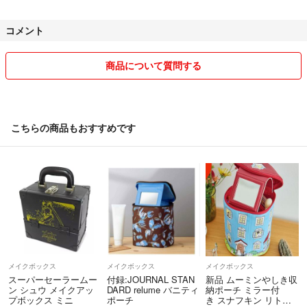
✧︎新品でもスレ・汚れ・箱つぶれなどある場合がございます。
✧︎写真撮影や中身確認のために一度開封済みの商品もあります。
コメント
✧︎コメントや商談中の場合でも、先にご購入いただいた方を優先します
の
でご了承ください。
商品について質問する
*+:*+:*+:*+:*+:*+:*梱包について*+:*+:*+:*+:*+:*+:*
✧︎自宅にある袋・段ボールを再利用して梱包します。
なるべくお安く提供できるよう箱から出して発送する場合があります。
こちらの商品もおすすめです
そのまま送り状を貼付し発送するものもございます。
*+:*+:*+:*+:*+:*+:*発送について*+:*+:*+:*+:*+:*+:*
✧︎発送は1番安い方法で行います。
希望の発送方法がある方は差額をいただければ対応できますので、
ご購入の前にコメントお願いします。
✧︎こちらの発送の都合で、発送方法について変更する場合がございま
す。
✧︎発送方法・発送日・時間帯の指定は対応しておりません。
メイクボックス
メイクボックス
メイクボックス
✧︎発送中のトラブルや事故対応はできかねます。
スーパーセーラームー
付録:JOURNAL STAN
新品 ムーミンやしき収
ン シュウ メイクアッ
DARD relume バニティ
納ポーチ ミラー付
プボックス ミニ
ポーチ
き スナフキン リトル
*+:*+:*+:*+:*+:*+:*評価について*+:*+:*+:*+:*+:*+:*