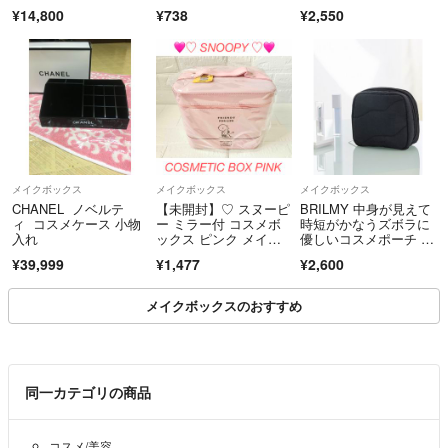
ミイ スティンキー
¥14,800
¥738
¥2,550
✧︎商品到着後、何か問題がありましたら評価の前に
必ずメッセージをください。出来る範囲で対応いたします。
✧︎購入してからお客さま都合での返品・返金は基本いたしません。
メイクボックス
メイクボックス
メイクボックス
CHANEL ノベルテ
【未開封】♡ スヌーピ
BRILMY 中身が見えて
ィ コスメケース 小物
ー ミラー付 コスメボ
時短がかなうズボラに
入れ
ックス ピンク メイク
優しいコスメポーチ S
ボックス ☆
-size
¥39,999
¥1,477
¥2,600
メイクボックスのおすすめ
同一カテゴリの商品
コスメ/美容