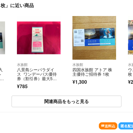
２枚」に近い商品
水族館
水族館
水
入
八景島シーパラダイ
四国水族館 アトア 株
ウ
ル
ス ワンデーパス優待
主優待ご招待券 1枚
枚
券（割引券）最大5名
¥1,300
¥2
で合計4500円引に
¥785
関連商品をもっと見る
送料込
匿名配