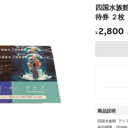
四国水族館
待券 ２枚
2,800
¥
商品説明
四国水族館 アトア
有効期限：2026年