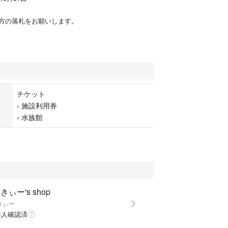
方の落札をお願いします。
チケット
›
施設利用券
›
水族館
きぃー's shop
きぃー
本人確認済