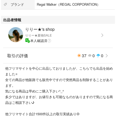
活躍します。
ブランド
Regal Walker（REGAL CORPORATION）
落ち着いたブラウンカラーで、スーツやジャケパンスタイルにも相性抜群
出品者情報
の一足です。
りりー★'s shop
【サイズ】
りりー★夏物SALE
25cm
本人確認済
【カラー】
ブラウン
取引の評価
37
0
0
茶
他フリマサイトを中心に出品しておりましたが、こちらでも出品を始め
【素材】
ました⭐
レザー
全ての商品が他販路でも販売中ですので突然商品を削除することがあり
ます。
【状態】
気になる商品は早めにご購入下さい^_^
A
多少ではありますが、お値引きも可能なものがありますので気になる商
品はご相談下さい♪
【S】ほぼ新品、美品USEDの商品
【A】若干の使用感はあるが状態の良いUSED
他フリマサイト合計1500件以上の取引実績あり🌻