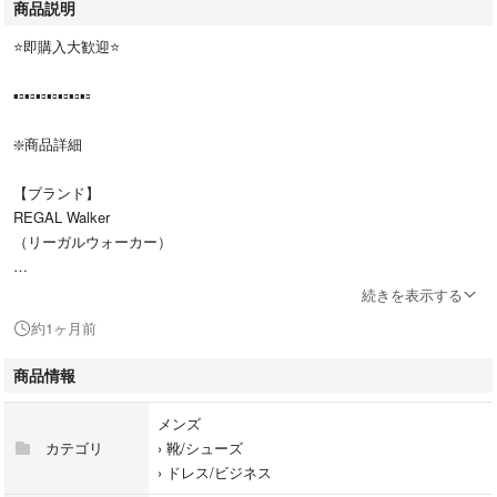
商品説明
⭐️即購入大歓迎⭐️
▪️▫️▪️▫️▪️▫️▪️▫️▪️▫️▪️▫️▪️▫️
❇️商品詳細
【ブランド】
REGAL Walker
（リーガルウォーカー）
【商品名】
続きを表示する
PRO WALKER プレーントゥ
約1ヶ月前
【商品説明】
商品情報
REGALの人気シリーズ「PRO WALKER」のレザーシューズです。
メンズ
歩きやすさに特化した設計で、長時間の着用でも疲れにくい快適な履き心
カテゴリ
›
靴/シューズ
地。
›
ドレス/ビジネス
シンプルなプレーントゥデザインで、ビジネスからカジュアルまで幅広く