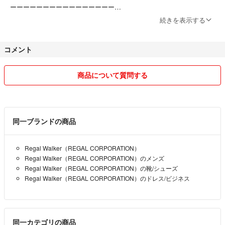
【B】使用感はあるが目立つダメージや大きな汚れはない
ーーーーーーーーーーーーーーーー
【C】使用感と部分的に目立つダメージや汚れあり
続きを表示する
お顔の見えないお取引ですので、気持ちの良い対応を心がけて参りま
⸻
す、よろしくお願いします！
コメント
▪️▫️▪️▫️▪️▫️▪️▫️▪️▫️▪️▫️▪️▫️
・商品購入の際に気になる点は、ご質問ください
❇️ご購入について
（ご質問への返信は仕事などの都合上遅くなる場合がございますが、必
商品について質問する
※商品の状態は主観になります！画像で状態確認をお願いいたします。気
ず返信します。）
になるところはお気軽にご質問してください^ ^
[注意事項]
※主にUSEDなので、小さな傷や汚れ等を見逃す場合がございます。完璧
同一ブランドの商品
な状態の商品をお求めの方はご購入をお控えくださいm(_ _)m
●購入前のコメント不要・即購入大歓迎です。
※コメントで、お値段交渉中であっても、先に購入された方を優先させ
※購入後のキャンセル、サイズ違い等での返品対応はいたしかねます。
Regal Walker（REGAL CORPORATION）
ていただきます。
Regal Walker（REGAL CORPORATION）のメンズ
取り置き・専用出品には、対応しておりません。
※撮影環境により実際の商品と色味が異なる場合がございます。
Regal Walker（REGAL CORPORATION）の靴/シューズ
Regal Walker（REGAL CORPORATION）のドレス/ビジネス
●発送は基本1〜2日以内で行っております。
※着用回数や購入時期など、細かな質問にはお答えできかねますm(_ _)m
子供の急な体調不良などで遅くなる場合はやり取りにて必ずご連絡いた
します。
※丁寧な対応をこころがけていますのでどうぞよろしくお願い致します
送料を抑えるためにコンパクトに梱包し、家にある梱包資料を活用して
同一カテゴリの商品