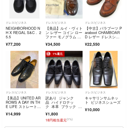
ドレス/ビジネス
ドレス/ビジネス
ドレス/ビジネス
NEIGHBORHOOD N
【美品】ルイ・ヴィト
【中古】パラブーツ P
H X REGAL S&C . 2
ン レザー コイン ロー
araboot CHAMBOAR
5.5
ファー モノグラム ブ
D レザー ドレスシュ
ラウン 8
ーズ ブラウン【サイ
¥77,200
¥34,500
¥22,550
ズ7】【メンズ】
1%還元
ドレス/ビジネス
ドレス/ビジネス
ドレス/ビジネス
【美品】UNITED AR
訳あり ジャンク
キャサリンサムネッ
ROWS A DAY IN TH
品 ハイドロテッ
ト ビジネスシューズ
E LIFE ストレートチ
ク 本革 ブラック 26
¥10,000
ップ 革靴 黒 25cm ユ
cm EEE 2足セッ
¥14,999
¥1,800
ナイテッドアローズ
ト まとめ売り
(1%)
18円相当還元