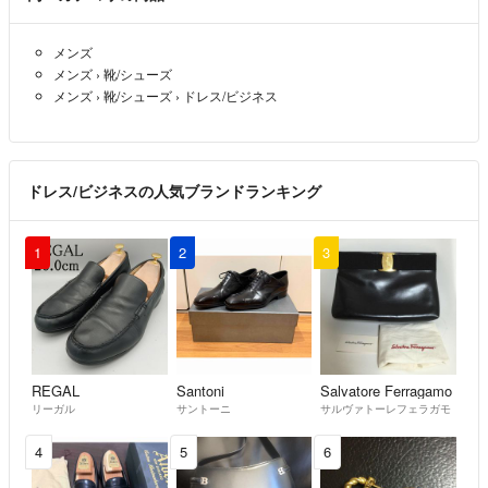
います。
s3512800
メンズ
●発送方法は基本的に送料無料、かんたんラクマパック、レターパック
REGAL PRO WALKER プレーントゥ レザー ブラウン 25.0
メンズ
›
靴/シューズ
プラスの予定です。
メンズ
›
靴/シューズ
›
ドレス/ビジネス
●まとめ買いで送料分お値引きいたします。購入前にコメントからお知
らせください。
ドレス/ビジネスの人気ブランドランキング
●ペット用品も扱っておりますが、自宅ではペットは飼っておらず、喫
煙もしていません。
1
2
3
よろしくお願い致します⭐️⭐️
REGAL
Santoni
Salvatore Ferragamo
リーガル
サントーニ
サルヴァトーレフェラガモ
4
5
6