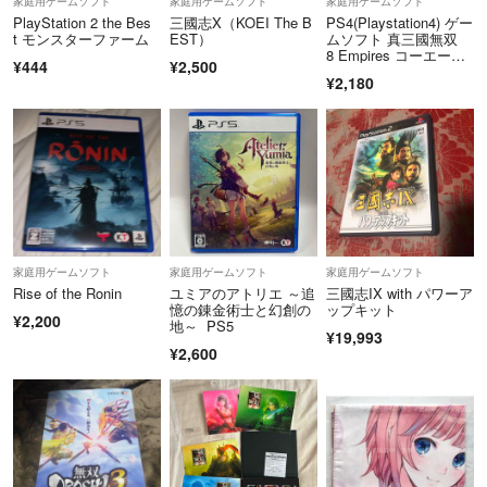
家庭用ゲームソフト
家庭用ゲームソフト
家庭用ゲームソフト
PlayStation 2 the Bes
三國志X（KOEI The B
PS4(Playstation4) ゲー
t モンスターファーム
EST）
ムソフト 真三國無双
8 Empires コーエーテ
¥444
¥2,500
クモ 中古
¥2,180
家庭用ゲームソフト
家庭用ゲームソフト
家庭用ゲームソフト
Rise of the Ronin
ユミアのアトリエ ～追
三國志IX with パワーア
憶の錬金術士と幻創の
ップキット
¥2,200
地～ PS5
¥19,993
¥2,600