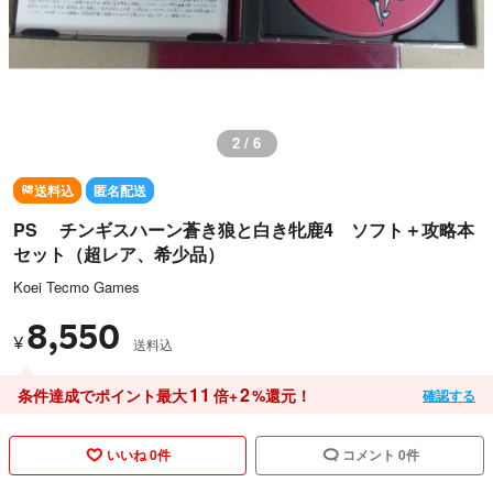
2 / 6
送料込
匿名配送
PS チンギスハーン蒼き狼と白き牝鹿4 ソフト＋攻略本
セット（超レア、希少品）
Koei Tecmo Games
8,550
¥
送料込
11
2
条件達成でポイント最大
倍+
%還元！
確認する
いいね 0件
コメント 0件