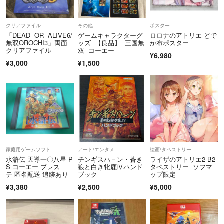
クリアファイル
その他
ポスター
「DEAD OR ALIVE6/
ゲームキャラクターグ
ロロナのアトリエ どで
無双OROCHI3」両面
ッズ 【良品】 三国無
か布ポスター
クリアファイル
双 コーエー
¥6,980
¥3,000
¥1,500
家庭用ゲームソフト
アート/エンタメ
絵画/タペストリー
水滸伝 天導一〇八星 P
チンギスハ－ン・蒼き
ライザのアトリエ2 B2
S コーエー プレス
狼と白き牝鹿Ⅳハンド
タペストリー ソフマ
テ 匿名配送 追跡あり
ブック
ップ限定
¥3,380
¥2,500
¥5,000