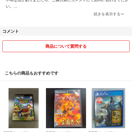
い。
続きを表示する
即購入大歓迎です。
ご質問、ご連絡等いただいた場合、即座に返信できないこともあると思
コメント
いますが、ご了承ください。
なお、お値引きは原則としてお受けできませんので、こちらもご了承く
ださい。
商品について質問する
また、DVD・CDに関しては全編の動作確認（DVDは日立、東芝製プレ
イヤーにて）したものを出品しておりますが、稀に機器により画像・音
質の乱れ等生じる場合があるようですので不安な方は購入をお控えくだ
こちらの商品もおすすめです
さい。
返品・交換には対応できませんので、ご理解頂ける方のみご購入くださ
い。
気持ちのよいお取引ができるよう努めてまいります。
どうぞよろしくお願い致します。