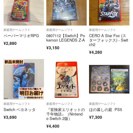
家庭用ゲームソフト
家庭用ゲームソフト
家庭用ゲームソフト
ペーパーマリオRPG
0807112【Switch】Po
CERO A Star Fox (ス
kemon LEGENDS Z-A
ターフォックス) - Swit
¥2,880
ch2
¥3,150
¥4,280
家庭用ゲームソフト
家庭用ゲームソフト
家庭用ゲームソフト
Switch ベヨネッタ
『冒険家エリオットの
ほの暮しの庭 PS5
千年物語』（Nintend
¥3,690
¥7,300
o Switch 2版）
¥4,400