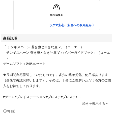
紛失補償有
ラクマ安心・安全への取り組み
商品説明
「 チンギスハーン 蒼き狼と白き牝鹿IV」（コーエー）
「チンギスハーン 蒼き狼と白き牝鹿IV ハイパーガイドブック」（コーエ
ー）
ゲームソフト＋攻略本セット
★長期間自宅保管していたものです。多少の経年劣化、使用感あります
（画像で確認お願いします）。その点、十分にご理解いただける方のご購
入をお待ちしております。
#ゲーム#プレイステーション#プレステ#プレステ1
#チンギスハーン4
続きを表示する
#歴史ゲーム#シミュレーションゲーム#ジンギスカン#アジア
3日前