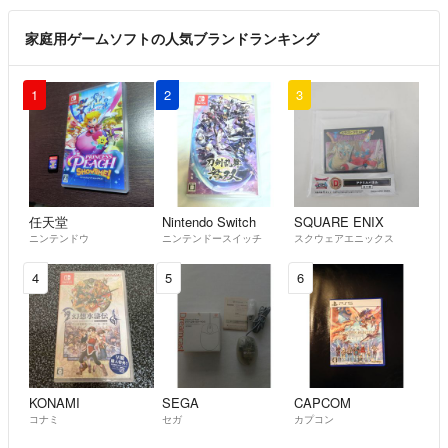
家庭用ゲームソフトの人気ブランドランキング
1
2
3
任天堂
Nintendo Switch
SQUARE ENIX
ニンテンドウ
ニンテンドースイッチ
スクウェアエニックス
4
5
6
KONAMI
SEGA
CAPCOM
コナミ
セガ
カプコン