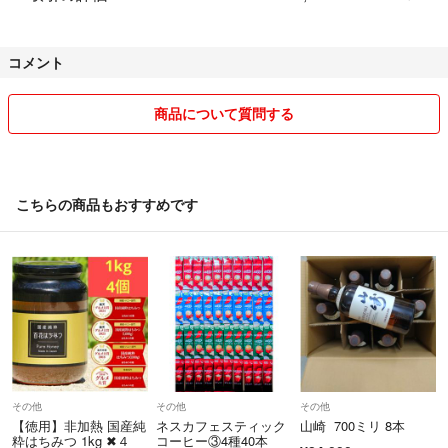
コメント
商品について質問する
こちらの商品もおすすめです
その他
その他
その他
【徳用】非加熱 国産純
ネスカフェスティック
山崎 700ミリ 8本
粋はちみつ 1kg ✖︎４
コーヒー③4種40本