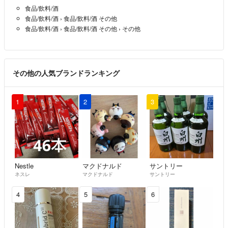
食品/飲料/酒
食品/飲料/酒
›
食品/飲料/酒 その他
食品/飲料/酒
›
食品/飲料/酒 その他
›
その他
その他の人気ブランドランキング
1
2
3
Nestle
マクドナルド
サントリー
ネスレ
マクドナルド
サントリー
4
5
6