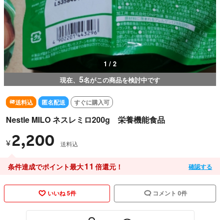
1 / 2
5
現在、
名がこの商品を検討中です
送料込
匿名配送
すぐに購入可
Nestle MILO ネスレミロ200g 栄養機能食品
2,200
¥
送料込
11
条件達成でポイント最大
倍還元！
確認する
いいね 5件
コメント 0件