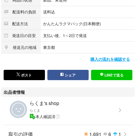
配送料の負担
送料込
配送方法
かんたんラクマパック(日本郵便)
発送日の目安
支払い後、1～2日で発送
発送元の地域
東京都
購入の流れを確認する
ポスト
シェア
LINEで送る
出品者情報
らくま's shop
らくま
本人確認済
取引の評価
1,691
6
1