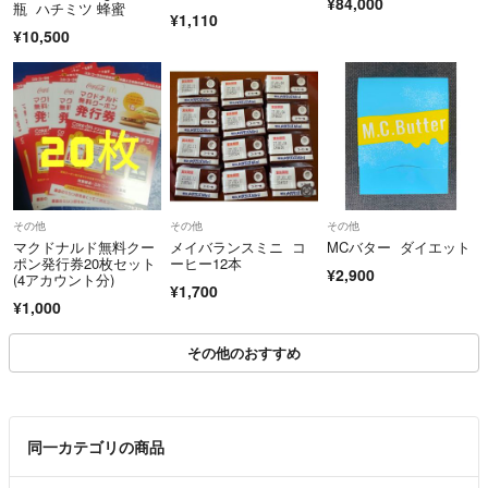
¥84,000
瓶 ハチミツ 蜂蜜
¥1,110
¥10,500
その他
その他
その他
マクドナルド無料クー
メイバランスミニ コ
MCバター ダイエット
ポン発行券20枚セット
ーヒー12本
¥2,900
(4アカウント分)
¥1,700
¥1,000
その他のおすすめ
同一カテゴリの商品