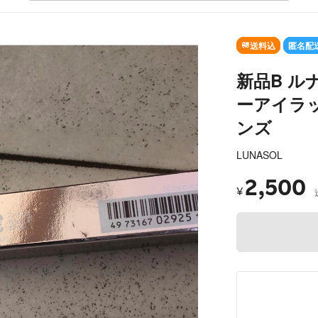
SOLD OUT
送料込
匿名配
新品B ル
ーアイラッ
ンズ
LUNASOL
2,500
¥