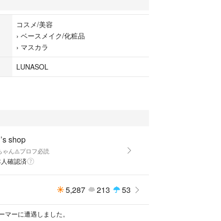
コスメ/美容
›
ベースメイク/化粧品
›
マスカラ
LUNASOL
s shop
ちゃん⚠️プロフ必読
本人確認済
5,287
213
53
ーマーに遭遇しました。