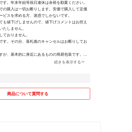
です。年末年始等祝日連休は余裕を勘案ください。
での購入は一切お断りします。安価で購入して定価
ービスを求める方、迷惑でしかないです。
ても値下げしませんので、値下げコメントはお控え
いたしません。
しておりません。
です。その分、落札後のキャンセルはお断りしてお
すが、基本的に身近にあるものの簡易包装です。店
璧な梱包をお求めの方は、ご遠慮ください。
続きを表示する
りするものに関して、
事故のリスクがあります。
な場合は別途料金を頂戴して追跡できるもので送り
ト欄にお願いします。
た方は普通郵便で送り、不在連絡票にご自身が気付
商品について質問する
わらず、送っていないと散々に騒ぎ、こちらが郵便
非があると分かった途端に謝りもせずにこの評価を
実に対応して馬鹿を見ました。多忙な時はお時間を
ざいます。小まめにやり取りをして取引はしませ
評価を下げる方は他をあたってください。
すが、「購入いただきありがとうございます」等の御