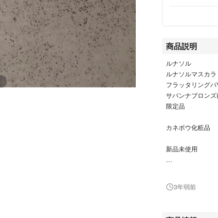
商品説明
ルナソル
ルナソルマスカラ
フラッタリングパワ
サバンナブロンズ(6
限定品
カネボウ化粧品
新品未使用
#カネボウ化粧品
#コスメ/美容
3年弱前
#ベースメイク/化
#マスカラ
#メイクアップ