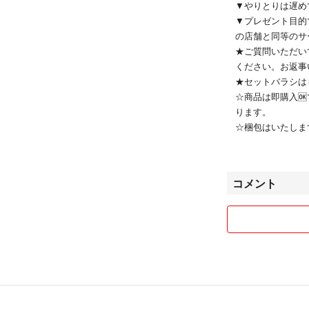
▼やりとりは遅め
▼プレゼント目的
の店舗と同等のサ
★ご質問いただい
ください。お返事
★セットバラシは
☆商品は即購入
ります。
☆梱包はいたしま
のラッピングや完
★普通郵便でお送
追跡がなく、郵便
コメント
高額なもので不安
ますので、コメン
評価で未着とされ
かなかったにも関
捜索をして相手に
つけた方です。誠
いただくこともご
ん。それによって
⚠️何度も言いま