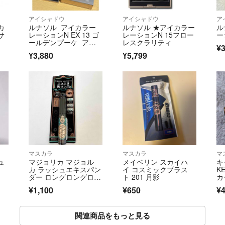
アイシャドウ
アイシャドウ
ア
カ
ルナソル アイカラー
ルナソル ★アイカラー
ル
サ
レーションN EX 13 ゴ
レーションN 15フロー
ー
ールデンプーケ アイ
レスクラリティ
¥3
シャドウ
¥3,880
¥5,799
マスカラ
マスカラ
マ
ュ
マジョリカ マジョル
メイベリン スカイハ
キ
カ ラッシュエキスパン
イ コスミックブラス
K
ダー ロングロングロン
ト 201 月影
カ
グ EX BK999(黒目くっ
¥1,100
¥650
¥
きりディファインブラ
ック)
関連商品をもっと見る