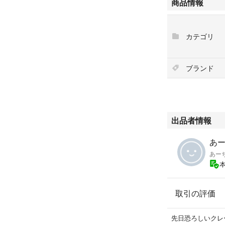
商品情報
#ルナソル限定品
#2022
カテゴリ
ブランド
出品者情報
あー’
あー
取引の評価
先日恐ろしいクレ