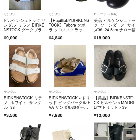
サンダル
サンダル
ローファー/革靴
ビルケンシュトック サ
【PapillioBYBIRKENS
美品 ビルケンシュトッ
ンダル ミラノ BIRKE
TOCK】Tabora タボ
ク ソーンダース サイ
NSTOCK ダークブラウ
ラ クロスストラッ
ズ38 24.5cm ナロー幅
ン
プ コンフォートサンダ
¥9,000
¥4,840
¥18,000
ル
サンダル
サンダル
サンダル
BIRKENSTOCK ミラ
BIRKENSTOCKマドリ
【美品】BIRKENSTO
ノ ホワイト サンダ
ッド ビッグバックル E
CK ビルケン＜MADRI
ル 38
VA サンダル36ダーク
D/マドリッド＞39
トープ
¥3,500
¥7,980
¥12,000