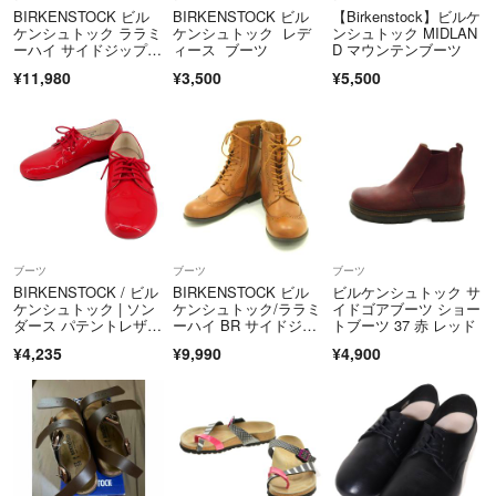
BIRKENSTOCK ビル
BIRKENSTOCK ビル
【Birkenstock】ビルケ
ケンシュトック ララミ
ケンシュトック レデ
ンシュトック MIDLAN
ーハイ サイドジップ 2
ィース ブーツ
D マウンテンブーツ
4.5
¥11,980
¥3,500
¥5,500
ブーツ
ブーツ
ブーツ
BIRKENSTOCK / ビル
BIRKENSTOCK ビル
ビルケンシュトック サ
ケンシュトック | ソン
ケンシュトック/ララミ
イドゴアブーツ ショー
ダース パテントレザ
ーハイ BR サイドジッ
トブーツ 37 赤 レッド
ー レースアップシュー
プ/Aランク/78【中古】
¥4,235
¥9,990
¥4,900
ズ | 36E | レッド | レデ
ィース