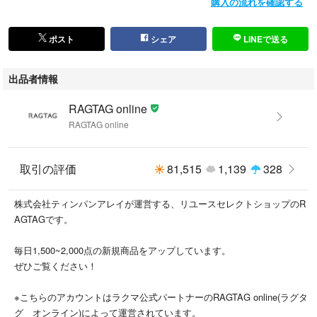
購入の流れを確認する
商品以外に付属している袋や靴の箱等はコンディションには含まれており
ません。
ポスト
シェア
LINEで送る
また、汚れや破れ等の記載もしておりませんので予めご了承ください。
※新品同様では、裾上げ等お直しがしてある場合もございます。
出品者情報
RAGTAG online
#RAGTAGonline
RAGTAG online
#レディース_RAGTAGonline
#BIRKENSTOCK_ビルケンシュトック_レディース_RAGTAGonline
#ブーツ_レディース_RAGTAGonline
取引の評価
81,515
1,139
328
こちらの商品はラクマ公式パートナーのRAGTAGによって出品されていま
株式会社ティンパンアレイが運営する、リユースセレクトショップのR
す。
AGTAGです。
毎日1,500~2,000点の新規商品をアップしています。
ぜひご覧ください！
※こちらのアカウントはラクマ公式パートナーのRAGTAG online(ラグタ
グ オンライン)によって運営されています。