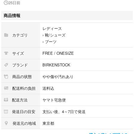
25日前
ブーツカット：ミドル
ヒール高さ：0～3cm
商品情報
ブーツカット：ミドル
レディース
カテゴリ
›
靴/シューズ
※商品は複数サイトで共有している為システムで在庫調整を行っておりま
›
ブーツ
すが、ずれが生じ欠品となる場合もございます。
サイズ
FREE / ONESIZE
【商品コード】0327326M0004
ブランド
BIRKENSTOCK
【コンディションについて】
商品の状態
やや傷や汚れあり
RAGTAG Onlineでは商品がユーズドである性質を考慮して、
商品の状態を下記の基準で表示しております。
配送料の負担
送料込
内容をよくご確認ください。
配送方法
ヤマト宅急便
・新品同様…新品または新品同様のもの ※
・A…汚れやダメージがない、またはあっても目立たないきれいなもの
発送日の目安
支払い後、4～7日で発送
・B…着用感が少なく、汚れやダメージが気にならないもの
発送元の地域
東京都
・C…着用感があり、汚れやダメージがみられるもの
・D…汚れやダメージが目立つもの