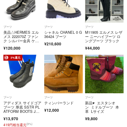
ブーツ
ブーツ
ブーツ
美品△HERMES エル
シャネル CHANEL 0 G
M11905 エルメス レザ
メス 222070Z ファン
36424 ブーツ
ー ニーハイブーツ ロ
ク シルバー金具 ケリ
ングブーツ ブラック
¥210,600
ーバックル レースアッ
¥120,000
¥44,000
プ レザー アンクルブ
ーツ ショートブー
ツ 黒 37.5
3%還元
ブーツ
ブーツ
ブーツ
アディダス サイドゴア
ティンバーランド
新品♥ エスタシオ
ブーツ 厚底 SSTR PL
ン ミドルブーツ 本
¥12,000
ATFORM BOOTS JQ6
革 Lサイズ
707 レディース SIZE 2
¥13,970
¥9,800
4.0 adidas
(3%)
419円相当還元