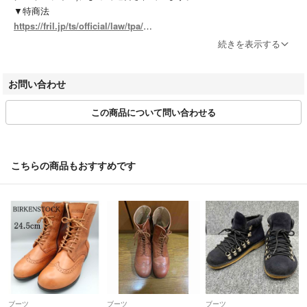
▼特商法
https://fril.jp/ts/official/law/tpa/
▼返品特約
続きを表示する
https://fril.jp/ts/official/law/tpa/#return_policy
▼適格請求書発行事業者登録番号
お問い合わせ
T7010001074003
この商品について問い合わせる
【実店舗一覧】
RAGTAG渋谷店 / RAGTAG原宿店 / RAGTAG新宿店 / RAGTAG新宿マ
ルイアネックス店 / RAGTAG日本橋高島屋店 / RAGTAG有楽町マルイ店
/ RAGTAGニュウマン高輪店 / RAGTAGルミネ池袋店 / RAGTAG下北沢
こちらの商品もおすすめです
店 / RAGTAG吉祥寺店 / RAGTAG二子玉川ライズ店 / RAGTAGニュウマ
ン横浜店 / RAGTAG札幌店 / RAGTAG京都店 / RAGTAG心斎橋店 / RAG
TAGなんばパークス店 / RAGTAG神戸店 / RAGTAG広島店 / RAGTAG広
島府中店 / RAGTAG福岡店 / RAGTAG福岡パルコ店 /
rt銀座店 / rt名古屋店
ブーツ
ブーツ
ブーツ