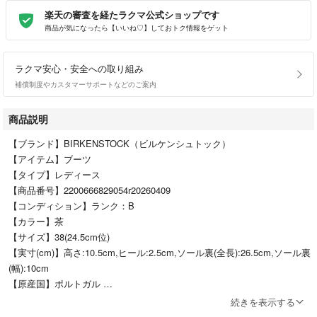
楽天の審査を経たラクマ公式ショップです
商品が気になったら【いいね♡】しておトク情報をゲット
ラクマ安心・安全への取り組み
補償制度やカスタマーサポートなどのご案内
商品説明
【ブランド】BIRKENSTOCK（ビルケンシュトック）
【アイテム】ブーツ
【タイプ】レディース
【商品番号】2200666829054r20260409
【コンディション】ランク：B
【カラー】茶
【サイズ】38(24.5cm位)
【実寸(cm)】高さ:10.5cm,ヒール:2.5cm,ソール裏(全長):26.5cm,ソール裏
(幅):10cm
【原産国】ポルトガル
【その他詳細】
続きを表示する
シーズン：秋冬