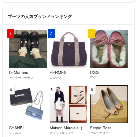
ブーツの人気ブランドランキング
1
2
3
Dr.Martens
HERMES
UGG
ドクターマーチン
エルメス
アグ
4
5
6
CHANEL
Maison Margiela（旧Maison Martin Margiela）
Sergio Rossi
シャネル
メゾンマルジェラ
セルジオロッシ