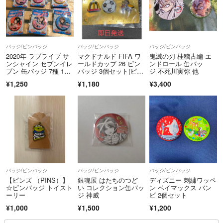
バッジ/ピンバッジ
バッジ/ピンバッジ
バッジ/ピンバッジ
2020年 ラブライブ サ
マクドナルド FIFA ワ
鬼滅の刃 桂稽古編 エ
ンシャイン セブンイレ
ールドカップ 26 ピン
ンドロール 缶バッ
ブン 缶バッジ 7種 13
バッジ 3個セット(ピン
ジ 不死川実弥 他
個
ズ)
¥1,250
¥1,180
¥3,400
バッジ/ピンバッジ
バッジ/ピンバッジ
バッジ/ピンバッジ
【ピンズ （PINS）】
銀魂展 はたちのつど
ディズニー 刺繍ワッペ
☆ピンバッジ トイスト
い コレクション缶バッ
ン ベイマックス バン
ーリー
ジ 神威
ビ 2個セット
¥1,000
¥1,500
¥1,200