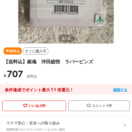
2 / 2
送料込
すぐに購入可
【送料込】銀魂 沖田総悟 ラバーピンズ
707
¥
送料込
11
条件達成でポイント最大
倍還元！
確認する
いいね 0件
コメント 0件
ラクマ安心・安全への取り組み
補償制度やカスタマーサポートなどのご案内