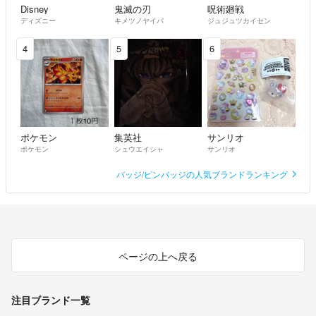
Disney
鬼滅の刃
呪術廻戦
ディズニー
キメツノヤイバ
ジュジュツカイセン
4
5
6
ポケモン
集英社
サンリオ
ポケモン
シュウエイシャ
サンリオ
バッジ/ピンバッジの人気ブランドランキング
ページの上へ戻る
注目ブランド一覧