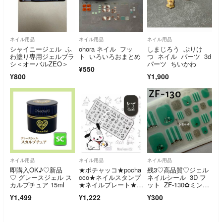
ネイル用品
ネイル用品
ネイル用品
シャイニージェル ふ
ohora ネイル フッ
しまじろう ぷりけ
わ塗り専用ジェルブラ
ト いろいろおまとめ
つ ネイル パーツ 3d
シ＜オーバルZEO＞
パーツ ちいかわ
¥550
¥800
¥1,900
ネイル用品
ネイル用品
ネイル用品
即購入OK♪♡新品
★ポチャッコ★pocha
残3♡高品質♡ジェル
♡ グレースジェル ス
cco★ネイルスタンプ
ネイルシール 3D フ
カルプチュア 15ml
★ネイルプレート★サ
ット ZF-130✿︎ミント
ンリオ★
ストライプ
¥1,499
¥1,222
¥300