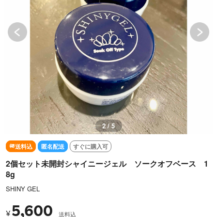
2 / 5
送料込
匿名配送
すぐに購入可
2個セット未開封シャイニージェル ソークオフベース 1
8g
SHINY GEL
5,600
¥
送料込