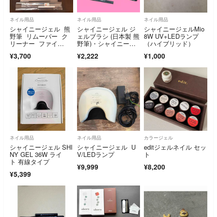
ネイル用品
ネイル用品
ネイル用品
シャイニージェル 熊
シャイニージェル ジ
シャイニージェルMio
野筆 リムーバー ク
ェルブラシ (日本製 熊
8W UV+LEDランプ
リーナー ファイ
野筆)・シャイニージ
（ハイブリッド）
ル ワイプ セット
ェル キャップ
¥3,700
¥2,222
¥1,000
ネイル用品
ネイル用品
カラージェル
シャイニージェル SHI
シャイニージェル U
editジェルネイル セッ
NY GEL 36W ライ
V/LEDランプ
ト
ト 有線タイプ
¥9,999
¥8,200
¥5,399