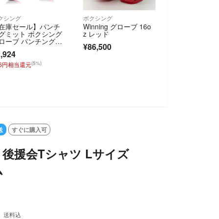
クシング
ボクシング
在庫セール】パンチ
Winning グローブ 16o
グミット ボクシング
z レッド
ローブ パンチンググ
¥86,500
ーブ ミット
,924
(5%)
46円相当還元
送
すぐに購入可
 後援会Tシャツ Lサイズ
ム
送料込