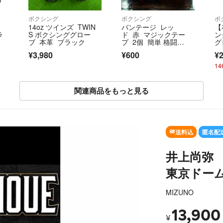
ボクシング
ボクシング
ボ
14oz ツインズ TWIN
バンテージ レッ
【
ラ
S ボクシンググロー
ド 赤 マジックテー
ン
ブ 本革 ブラック
プ 2個 簡単 格闘
グ
技 ボクシング 練習
ロ
¥3,980
¥600
¥2
1
関連商品をもっと見る
SOLD OUT
送料込
匿名配
井上尚弥
東京ドー
MIZUNO
13,900
¥