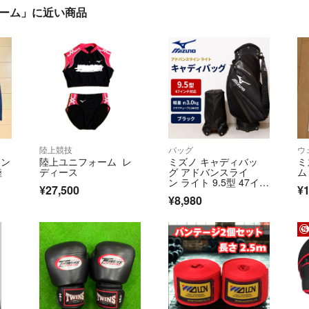
ドーム」に近い商品
陸上競技
バッグ
ウ
シン
陸上ユニフォーム レ
ミズノ キャディバッ
ミ
陸
ディース
グ アドバンスライ
ム
ン ライト 9.5型 47イン
¥27,500
¥1
チ対応 3.0kg カートバ
¥8,980
ッグ ブラック