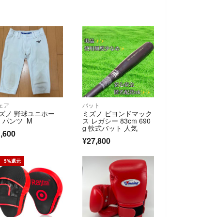
ェア
バット
ズノ 野球ユニホー
ミズノ ビヨンドマック
 パンツ M
ス レガシー 83cm 690
g 軟式バット 人気
,600
¥27,800
5%還元