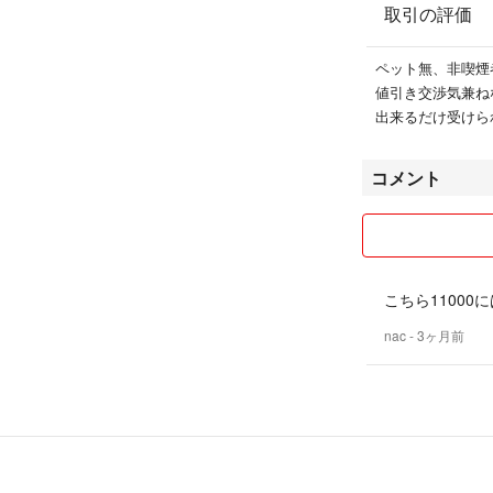
取引の評価
ペット無、非喫煙
値引き交渉気兼ね
出来るだけ受けら
コメント
こちら1100
nac
- 3ヶ月前