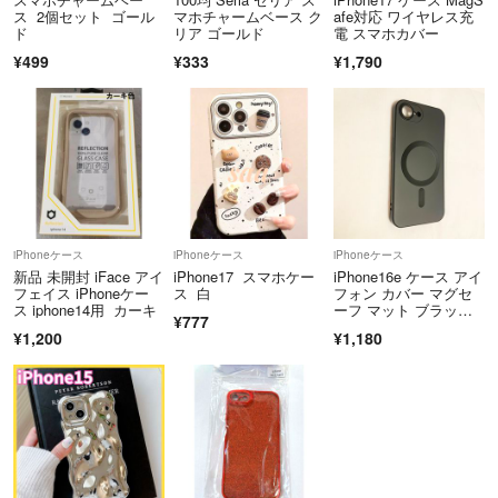
ス 2個セット ゴール
マホチャームベース ク
afe対応 ワイヤレス充
ド
リア ゴールド
電 スマホカバー
¥499
¥333
¥1,790
iPhoneケース
iPhoneケース
iPhoneケース
新品 未開封 iFace アイ
iPhone17 スマホケー
iPhone16e ケース アイ
フェイス iPhoneケー
ス 白
フォン カバー マグセ
ス iphone14用 カーキ
ーフ マット ブラッ
¥777
ク 黒 スマホ MagSaf
¥1,200
¥1,180
e レンズ保護 アイフォ
ーン