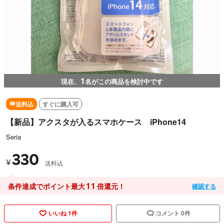
1
現在、
名がこの商品を検討中です
送料込
すぐに購入可
【新品】アクスタが入るスマホケース iPhone14
Seria
330
¥
送料込
11
条件達成でポイント最大
倍還元！
確認する
いいね 1件
コメント 0件