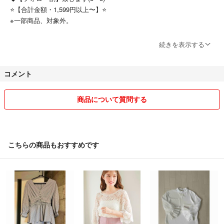
【画像について】
⭐️【合計金額・1,599円以上〜】⭐️
※一部商品、対象外。
■お使いの端末機器で色味の違いが出て
しまいます。色味が気になる方はご購入前に
◆ご利用の際、【フォロー割希望】と、コメント下さい。（╹◡╹）⭐️
続きを表示する
コメントをお願いします♡
私のアカウントをご覧いただき誠にありがとうございます♡
コメント
■着画のご要望にはお答えできません。
レディースのお洋服を中心に、クローゼット整理で着なくなったアイテ
ムを出品しております♪
【USEDについて】
商品について質問する
数十年かけて集めたアイテムをコツコツ出品しています♪
■自宅保管、素人検品です。保管状のシワ
人気ブランドや百貨店ブランドのお洋服も多数あります♡
古着特有の匂い含めて中古品にご理解が
ある方のみご利用ください^ ^
状態の良いものをできるだけお手頃に出していますので、是非チェック
こちらの商品もおすすめです
検品は行っておりますが小さな破れや
してください♪
シミなど見逃しがあることがあります。
※※※※※※※※※※※※※※※※※※※※※※※※※※※※※※※※※※※※※※※
■発送方法について
・メルカリ便で一番安い方法を使用しますので出品時は「らくらく」にし
24時間以内の発送、丁寧な梱包を心掛けています✨
ていても発送時「ゆうゆう」に変更する場合もあります(いずれにしても
発送は当店が負担いたします)
※※※※※※※※※※※※※※※※※※※※※※※※※※※※※※※※※※※※※※※