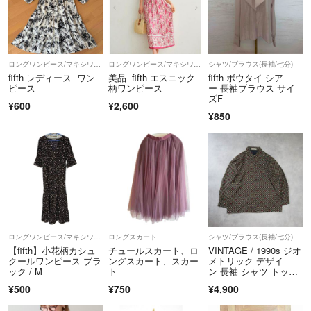
・専用でのお取引はトラブル防止のためお受け
していません。
・お取り置きはしておりません。
・即購入の方を優先的にご案内します。
ロングワンピース/マキシワンピース
ロングワンピース/マキシワンピース
シャツ/ブラウス(長袖/七分)
fifth レディース ワン
美品 fifth エスニック
fifth ボウタイ シア
ピース
柄ワンピース
ー 長袖ブラウス サイ
★素敵な商品をお届けします(o^^o)
ズF
¥600
¥2,600
『いつもありがとうございます♡』
¥850
✅非喫煙者です^_^
◆お互いにとってより良いお取引が出来ますことを
心より願っております(*'▽'*)
和歌山県和歌山市朝日320番地9
ロングワンピース/マキシワンピース
ロングスカート
シャツ/ブラウス(長袖/七分)
和田真幸
【fifth】小花柄カシュ
チュールスカート、ロ
VINTAGE / 1990s ジオ
クールワンピース ブラ
ングスカート、スカー
メトリック デザイ
080-6170-4173
ック / M
ト
ン 長袖 シャツ トップ
古物商番号 第651040004432
ス
¥500
¥750
¥4,900