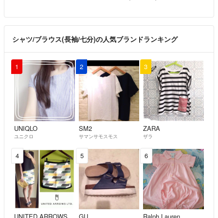
シャツ/ブラウス(長袖/七分)の人気ブランドランキング
1
2
3
UNIQLO
SM2
ZARA
ユニクロ
サマンサモスモス
ザラ
4
5
6
UNITED ARROWS
GU
Ralph Lauren