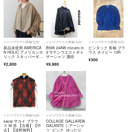
シャツ/ブラウス(長袖/七分)
シャツ/ブラウス(長袖/七分)
シャツ/ブラウス(長袖/七分)
新品未使用 AMERICA
B595 24AW mizuiro in
ピンタック 長袖 ブラ
N HOLIC アメリカンホ
d サテンウエストギャ
ウス ネイビー 13R
リック スキッパーギャ
ザーシャツ 濃紺
¥300
ザーブラウス
¥2,800
¥9,980
シャツ/ブラウス(長袖/七分)
シャツ/ブラウス(長袖/七分)
sacai サカイ ブラウ
COLLAGE GALLARDA
ス M 赤 【古着】【中
GALANTE シアーシャ
古】【送料無料】
ツ ピンク ゆったり