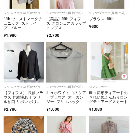
・衣類は折り畳んで梱包するためシワがつくことがあります。
シャツ/ブラウス(長袖/七分)
シャツ/ブラウス(長袖/七分)
シャツ/ブラウス(長袖/七分)
・商品によっては圧縮袋を使用する事があります。
※検品、採寸は行なっています。
fifth ウエストマークチ
【美品】fifth フィフ
ブラウス fifth
丁寧に確認していますが記載内容と相違があった場合はご連絡下さい。
ュニック ストライ
ス クロシェスカラップ
¥600
プ ブルー
トップス
■返品、交換につきましては基本的に
¥1,980
¥2,700
中古品になりますのでお受けできません。
※小さな汚れ、傷等は見落としている可能性も
気になる事がありましたら
あります。
ご購入前にコメントをお願いいたしますm(_ _)m
気になる点はご遠慮なく言って下さい(o^^o)
購入先
【その他】
ブランドリユース店
日本流通自主管理協会加盟店（AACD）
・配送について、梱包状態によっては設定した配送方法から変更になる
シャツ/ブラウス(長袖/七分)
シャツ/ブラウス(長袖/七分)
ロングスカート
可能性もあります
【フィフス】 長袖ブラ
fifth ホワイト 白のシア
fifth 変形ティアードの
配送の指定がございましたら、ご購入前にお知らせください
ウス 伸縮性あり フリ
ーブラウス オーガン
きれいめふんわりロン
ル袖口 リボン ポリエ
ジー フリルネック
グティアードスカート
ステル 黒 M
※圧縮して発送する商品もありますので、お受け取り時にたたみシワが
¥2,780
¥1,000
¥1,080
ある場合もございます。
ご理解いただける方のみご購入下さい。