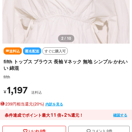
3 / 10
送料込
匿名配送
すぐに購入可
fifth トップス ブラウス 長袖 Vネック 無地 シンプル かわい
い 綿混
fifth
1,197
¥
送料込
239円相当還元(20%)
内訳を見る
11
2
条件達成でポイント最大
倍+
%還元！
確認する
いいね 0件
コメント 0件