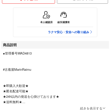
本人確認済
紛失補償有
ラクマ安心・安全への取り組み
商品説明
●管理番号WAD4813
#古着屋MarinRaimu
★即購入大歓迎★
★匿名配達可能★
★24h以内の発送を心掛けております★
★送料無料★
続きを表示する