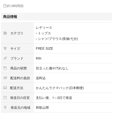
約18時間前
▶︎フォロワー割実施中
・お得なフォロワー割実施中！詳しくはプロフをご覧ください。
商品情報
レディース
カテゴリ
›
トップス
›
シャツ/ブラウス(長袖/七分)
●ブランド名：fifthフィフス
サイズ
FREE SIZE
●サイズ：FREE
ブランド
fifth
商品の状態
目立った傷や汚れなし
●色 :ホワイト系
配送料の負担
送料込
配送方法
かんたんラクマパック(日本郵便)
●重要：汚れあります
発送日の目安
支払い後、1～2日で発送
発送元の地域
和歌山県
#古着屋MarinRaimu