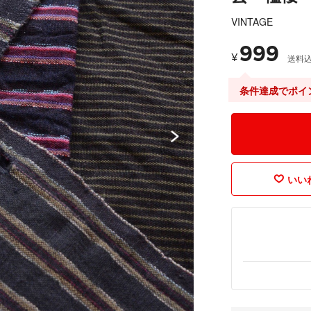
VINTAGE
999
¥
送料
条件達成でポイ
いいね