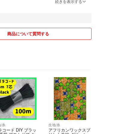
行なっておりません。
続きを表示する
本製造品に比べ、縫製が粗かったり、ほつれ、汚れ
ございます。気になる方はご購入をお控えくださ
商品について質問する
等の一部のアイテムを除き、当方で洗濯を行ってお
範囲内の傷や汚れなどは記載しない場合が御座いま
点がございましたらお問い合わせください。
仕様について
により、若干画像と現物の色合いが異なる場合があ
物の色合いが違ったなどの評価はお控えください。
仕様変更により、数種類のタグが混在したり、仕様
がございます。お選びいただいたり、返品、クレー
ねます。
/糸
生地/糸
ラコード DIY ブラッ
アフリカンワックスプ