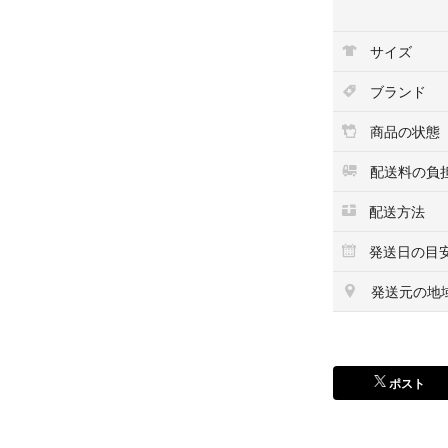
・汚れ、シワ、ダ
・端処理（縫製）
サイズ
・形状は不均一で
古布・ヴィンテー
ブランド
をお控えください
※洗浄は2回行っ
商品の状態
場合があります。
※ご購入後の洗濯
配送料の負
も、返品・交換の
配送方法
※多少の色残りが
単独洗い をお願
発送日の目
■注意事項■
発送元の地
・アジと思われる
い場合がございま
軽にご質問下さい
ポスト
・モニター環境に
で、気になる方は