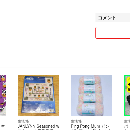
※領収書の発行は
1.商品について
コメント
海外輸入品は、日
などがある場合が
い。
2.古着について
※デッドストック
ります。
※アジと思われる
すので、気になる
3.商品の画像や
※モニター環境等
ります。画像と現
※製造メーカーの
が若干異なる場合
ムはお受けできか
生地/糸
生地/糸
生地
ト生
JANLYNN Seasoned w
Ping Pong Mum ピン
パ
4.梱包について