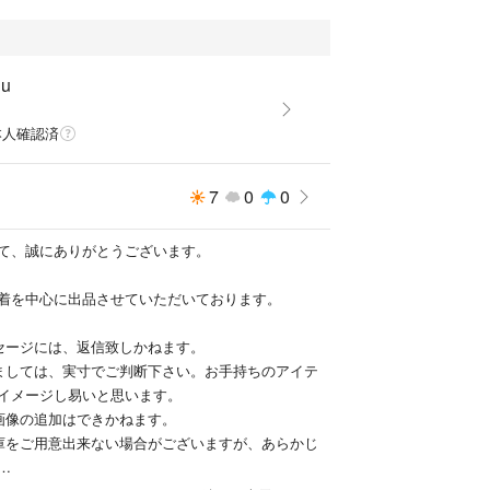
つ口)がある物は腕を通してしまい、破けてしまう事
交換、返金は古着の特性上、一切受付致しません。
hu
u
売しております。ご入金いただくまで、お品物の確
本人確認済
管理は行いません。
7
0
0
は御連絡が遅くなってしまう場合がございますが何
ませ。
て、誠にありがとうございます。
ご入金下さいますようお願い申し上げます。
着を中心に出品させていただいております。
けない場合はご入札をお控え下さい。〜
セージには、返信致しかねます。
はぎれ #ハンドメイド #リメイク #生地 #パッチワー
ましては、実寸でご判断下さい。お手持ちのアイテ
イメージし易いと思います。
画像の追加はできかねます。
庫をご用意出来ない場合がございますが、あらかじ