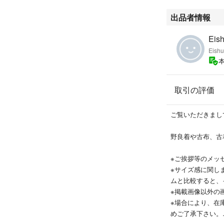
・脇下の穴(身八
が稀にあります。
出品者情報
・落札後の返品、
Eis
Eish
・他の販路でも販
保、他販路の在庫
取引の評価
・時間帯によって
卒、ご了承下さい
ご覧いただきまし
・24時間以内に
野良着や古布、古
〜以上をご理解頂
※ご挨拶等のメッ
#古布 #端切れ #
※サイズ感に関し
ク
ムと比較すると、
※掲載画像以外の
※場合により、在
めご了承下さい。