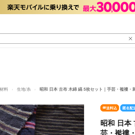
/材料
生地/糸
昭和 日本 古布 木綿 縞 5枚セット｜手芸・襤褸・
送料込
匿名配
昭和 日本
芸・襤褸・