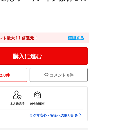
込
11
確認する
ント最大
倍還元！
購入に進む
 0件
コメント 0件
本人確認済
紛失補償有
ラクマ安心・安全への取り組み