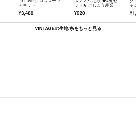
ith Love クロスステッ
ポンマム 毛糸 ★4玉セ
ク
簡易梱包になりま
チキット
ット★ ごしょう産業
ャン
量
ざいます。発送方
¥3,480
¥920
¥1
ジ
発送です。
ー
VINTAGEの生地/糸をもっと見る
5.配送方法につい
商品によって異な
ます。なお、お客
ます。
破損や汚損、紛失
ません。また、返
み、ご注文くださ
以上、全てをご理
ご購入と同時に、