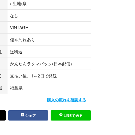
›
生地/糸
メージがあります。
はされていないため、ほつれが生じます。
なし
す。
ジ素材の特性をご理解いただけない場合は、ご注文
VINTAGE
。
ていますが、アンティーク特有のにおいが残っている
傷や汚れあり
・使用により、ダメージやにおいが再度出た場合で
担
送料込
対象にはなりません。
かんたんラクマパック(日本郵便)
あり、洗濯時に色落ちする可能性があるため、必ず
いいたします。
安
支払い後、1～2日で発送
域
福島県
些細な汚れやダメージなどに関しましては記載しな
す。説明以外に気になる点がございましたら、お気
購入の流れを確認する
。
シェア
LINEで送る
よって実物との色の差異が生じる事が御座いますの
必ずご質問下さい。