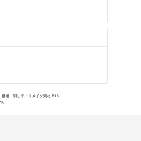
芸・襤褸・刺し子・リメイク素材 B16
16