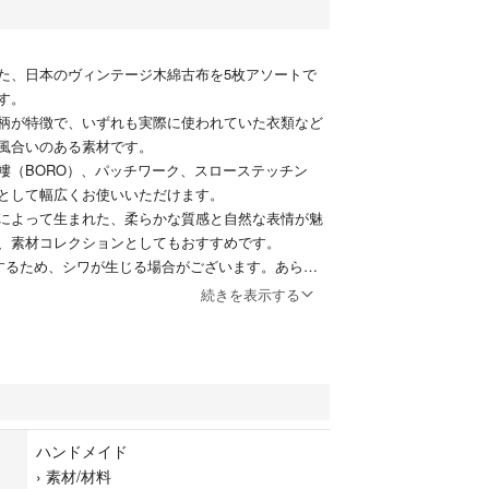
た、日本のヴィンテージ木綿古布を5枚アソートで
す。
柄が特徴で、いずれも実際に使われていた衣類など
風合いのある素材です。
褸（BORO）、パッチワーク、スローステッチン
として幅広くお使いいただけます。
によって生まれた、柔らかな質感と自然な表情が魅
、素材コレクションとしてもおすすめです。
するため、シワが生じる場合がございます。あらか
い。
続きを表示する
4cm〜69cm
ズが異なります。目安としてご理解ください。
）
ハンドメイド
›
素材/材料
■