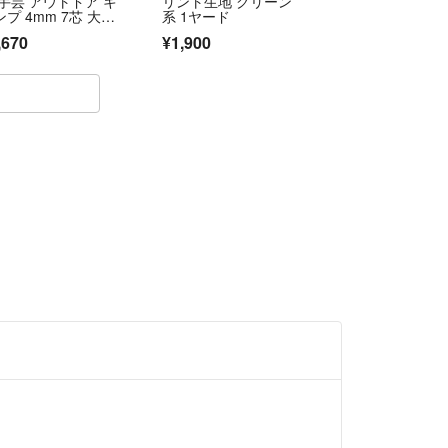
 手芸 アウトドア キ
リント生地 グリーン
す。小さく折り畳み圧縮する為、皺がある場合がご
プ 4mm 7芯 大容
系 1ヤード
 黒 ハンドメイド レ
法にもよりますが、基本的に封筒や紙袋に入れての
,670
¥1,900
ャー 多目的 耐久ロ
プ
て
ります。当方の指定した発送のみとさせていただき
様からの発送方法のご指定はお断りさせていただき
等の運送事故が発生した場合も、当方で責任は負い
金等も行いません。あらかじめご了承頂ける方の
い。
解頂いた上でご購入ください。
上記内容に同意したとさせていただきます。