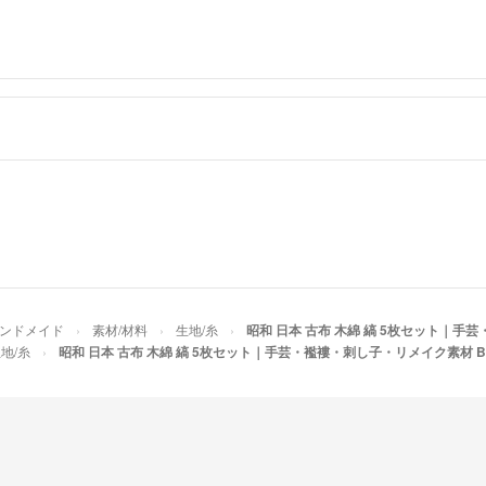
ンドメイド
素材/材料
生地/糸
昭和 日本 古布 木綿 縞 5枚セット｜手
地/糸
昭和 日本 古布 木綿 縞 5枚セット｜手芸・襤褸・刺し子・リメイク素材 B