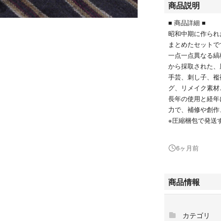
商品説明
■ 商品詳細 ■
昭和中期に作られ
まとめたセットで
一点一点異なる縞
から採取された、
手芸、刺し子、襤
グ、リメイク素材
長年の使用と経年
力で、補修や創作
※圧縮梱包で発送
じめご了承くださ
■ サイズ ■
6ヶ月前
・約 34cm × 約 4
※1枚ごとにサイ
■ 素材 ■
商品情報
・木綿（コットン
■ 時代 ■
・昭和中期
カテゴリ
■ コンディション 