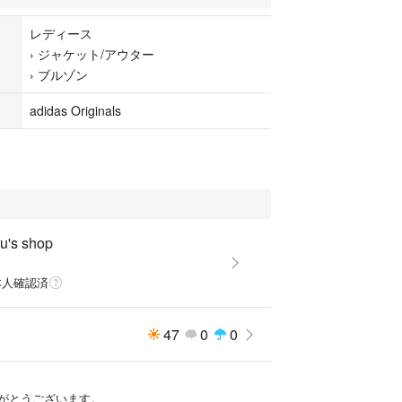
レディース
›
ジャケット/アウター
originals
›
ブルゾン
ルゾン トラックジャケット Sheer Blouson
ズ
adidas Originals
KMARINE
テル・ポリエステル100%
ビニール袋に入れて丁寧に梱包します！
u's shop
ため、返品・交換はお受けできません。
u
本人確認済
週末セールなど行なっておりますので
47
0
0
気軽にコメントください♡
ますので、お早めにご検討くださいませ＾＾
がとうございます。