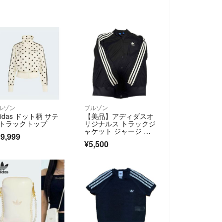
ルゾン
ブルゾン
didas ドット柄 サテ
【美品】アディダスオ
トラックトップ
リジナルス トラックジ
ャケット ジャージ ブ
9,999
ルゾン XL 黒
¥5,500