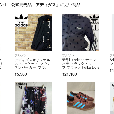
リーン L 公式完売品 アディダス」に近い商品
ブルゾン
ブルゾン
ブ
サ
アディダスオリジナル
新品L⭐️adidas サテン
A
クト
ス ジャケット マウン
水玉 トラックトッ
ン
ズ
テンパーカー ブラッ
プ ブラック Polka Dots
¥1
ク 黒 古着女子M
¥5,580
¥21,100