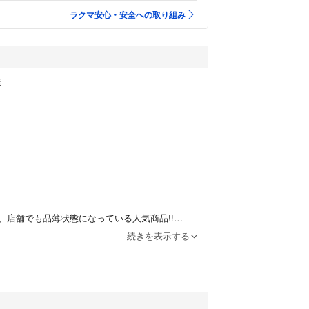
ラクマ安心・安全への取り組み
送
、店舗でも品薄状態になっている人気商品!!
ジナルスから限定商品のシアージャケット！
続きを表示する
ト仕様。更にダブルジップなので自分好みのフィッ
ストレスフリーな着心地です。
リューム感も今っぽく、体型カバーしながらこなれ
ます★