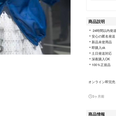
商品説明
＊ 24時間以内発
＊安心の匿名発送
＊新品未使用品
＊即購入ok
4
＊土日発送対応
＊深夜購入OK
＊100％正規品
オンライン即完売
アディダス オリ
ウエストはドロス
3ヶ月前
ト感に調節できて
クシュッとしたボ
感を演出してくれ
商品情報