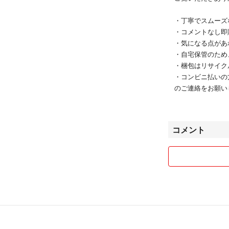
どうぞよろしくお
・丁寧でスムーズ
───────────
・コメントなし即
他にも出品中♡
・気になる点があ
───────────
・自宅保管のため
・梱包はリサイク
#竹下玲奈
・コンビニ払いの
#ストリート
のご連絡をお願い
#話題
#完売商品
安心してお取引い
#レア
どうぞよろしくお
コメント
#限定商品
#adidas
#adidasoriginals
#originals
#デサント
#トレフォイル
#Trefoil
#ファイヤーバー
#ベッケンバウア