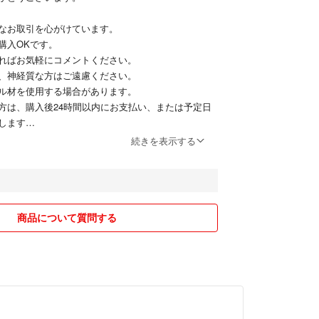
願いいたします★
なお取引を心がけています。
─
購入OKです。
ればお気軽にコメントください。
─
、神経質な方はご遠慮ください。
ル材を使用する場合があります。
方は、購入後24時間以内にお支払い、または予定日
します
続きを表示する
ただけるよう、誠実に対応いたします😊
願いいたします。
商品について質問する
ド
ー