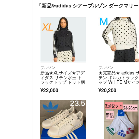
「新品✨adidas シアーブルゾン ダークマ
ブルゾン
ブルゾン
新品★XLサイズ★アデ
★完売品★ adidas 
ィダス サテン水玉 ト
テン ポルカトラッ
ラックトップ ドット柄
ップ WHITE Mサイ
¥22,000
¥20,200