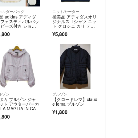
ョルダーバッグ
ニット/セーター
品 adidas アディダ
極美品 アディダスオリ
 フェスティバルバッ
ジナルス Tシャツ ニッ
 ビーズ付き ショル
ト クロシェ カリ ティ
ー 白
ー L 黒
,800
¥5,800
ルゾン
ブルゾン
ポカ ブルゾン ジャ
【クロードレマ】claud
ット アウターパーカ
e lema ブルゾン
LA MAGLIA IN CAS
¥1,800
 レディース 40サイ
,800
 パープル EPOCA