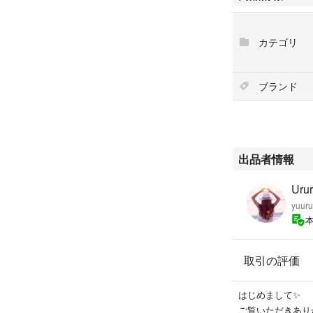
カテゴリ
【ブランド】adidas 
【商品名】シアー ブ
【サイズ】Lサイ
ブランド
【色】ブルー DAR
【素材】ポリエス
【品番】KR4481
【発送】◎防水の
★ドロスト付き
出品者情報
◾︎注意事項
Urur
・すり替え防止の
yuur
即購入OK!!!
おまとめ買い割、
取引の評価
ご質問があればお
人気のお品となり
はじめまして✨
ご覧いただきあり