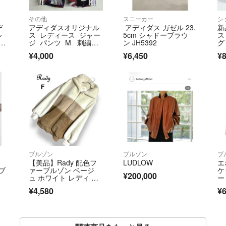
その他
スニーカー
シ
デ
アディダスオリジナル
アディダス ガゼル 23.
新
ル
ス レディース ジャー
5cm シャドーブラウ
ス
-
ジ パンツ M 刺繍ロ
ン JH5392
グ
ゴ 黒色 花柄
ダ
¥4,000
¥6,450
¥8
ブルゾン
ブルゾン
ブ
【美品】Rady 配色フ
LUDLOW
エ
ブ
ァーブルゾン ベージ
ケ
¥200,000
ュ ホワイト レディ フ
ー 
ード ファーパーカ
A
¥4,580
¥6
ー ゆったり もこも
ズ
こ レディース【F】