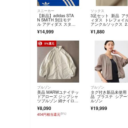
スニーカー
ソックス
【新品】adidas STA
3足セット 新品 ア
N SMITH 別注モデ
ィダス トレフォイ
ル アディダス スタン
アンクルソックス 24
スミス スニーカー ホ
26cm
¥14,999
¥1,880
ワイト グレー 白 23.5
5%還元
ブルゾン
ブルゾン
美品 MARWユナイテッ
タグ付き新品未使用
ドアローズ ジップシャ
品 プラステ シアー
ツブルゾン 綿ナイロ
ルゾン
ン ホワイト
¥8,090
¥19,999
(5%)
404円相当還元