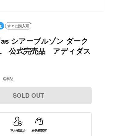
SOLD OUT
送
すぐに購入可
idas シアーブルゾン ダーク
L 公式完売品 アディダス
送料込
SOLD OUT
本人確認済
紛失補償有