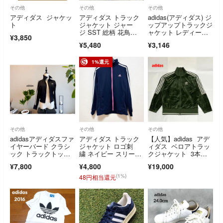
その他
その他
その他
アディダス ジャケッ
アディダス トラック
adidas(アディダス) ジ
ト
ジャケット ジャー
ップアップトラックジ
ジ SST 総柄 花鳥
ャケット レディー
¥3,850
柄 コラボ S相当
ス トップス
¥5,480
¥3,146
1%還元
その他
その他
その他
adidasアディダスファ
アディダス トラック
【人気】adidas アデ
イヤーバード クラシ
ジャケット ロゴ刺
ィダス ベロアトラッ
ック トラックトップ
繍 ネイビー スリーラ
クジャケット 3本ラ
黒
イン M Y2K
イン 刺繍ロゴ
¥7,800
¥4,800
¥19,000
(1%)
48円相当還元