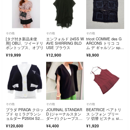
その他
その他
その他
[タグ付き新品未使
エンフォルド 24SS W
tricot COMME des G
用] OBLI、ツイードリ
AVE SHIRRING BLO
ARCONS トリコ コ
ボントップス、オブリ
USE ブラウス
ム デ ギャルソン spe
cial ケープ ボレロ ブ
¥19,999
¥12,900
¥8,900
ラック 系
その他
その他
その他
プラダ PRADA クロッ
JOURNAL STANDAR
BEATRICE ベアトリ
プド セミラグランシ
D (ジャーナルスタン
ス シフォン プリー
ョルダー P25I04 S21
ダード) クレープスト
ツ 切替 ビスチェ size
1 1ZO5 カーディガン
レッチジレ 23070400
S/ボルドー ■◆ レデ
¥120,600
¥4,400
¥1,920
331010 ブラック FRE
ィース