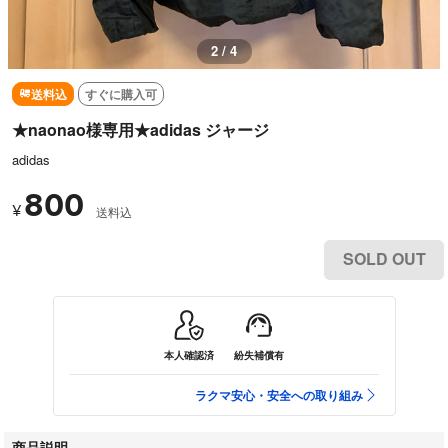
2 / 4
送料込
すぐに購入可
★naonao様専用★adidas ジャージ
adidas
800
¥
送料込
SOLD OUT
本人確認済
紛失補償有
ラクマ安心・安全への取り組み
商品説明