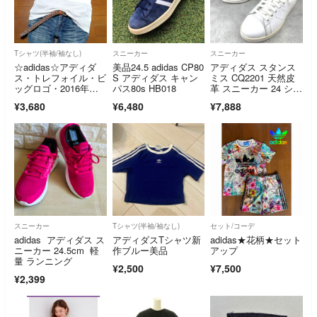
Tシャツ(半袖/袖なし)
スニーカー
スニーカー
☆adidas☆アディダ
美品24.5 adidas CP80
アディダス スタンス
ス・トレフォイル・ビ
S アディダス キャン
ミス CQ2201 天然皮
ッグロゴ・2016年
パス80s HB018
革 スニーカー 24 シボ
製・半袖Tシャツ
革
¥3,680
¥6,480
¥7,888
(M)・ホワイト
スニーカー
Tシャツ(半袖/袖なし)
セット/コーデ
adidas アディダス ス
アディダスTシャツ新
adidas★花柄★セット
ニーカー 24.5cm 軽
作ブルー美品
アップ
量 ランニング
¥2,500
¥7,500
¥2,399