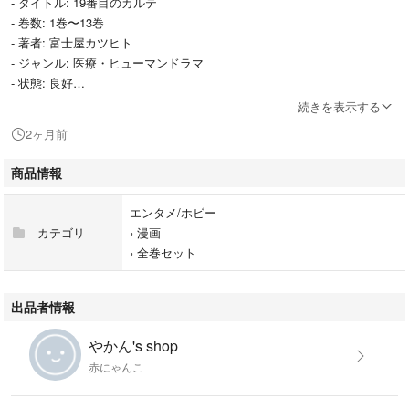
- タイトル: 19番目のカルテ
- 巻数: 1巻〜13巻
- 著者: 富士屋カツヒト
- ジャンル: 医療・ヒューマンドラマ
- 状態: 良好
続きを表示する
◆バラ売り不可
2ヶ月前
◆値引き不可（価格は定期的に見直しております）
◆即購入大歓迎（ご購入にあたってコメントは特に必要ありません）
商品情報
◆写真に写っているものが現物です
エンタメ/ホビー
カテゴリ
›
漫画
◆レンタル落ち、ネットカフェ落ちではございません
›
全巻セット
◆発送はヤマトか郵便局です
出品者情報
◆あくまでも中古本です、新品同様の美品をお求めの方は購入はお控えく
ださい
やかん's shop
赤にゃんこ
よろしくお願いします