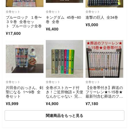
全巻セット
全巻セット
全巻セット
ブルーロック １巻〜
キングダム 45巻~60
進撃の巨人 全34巻
３９巻 全巻セッ
巻 全巻
¥5,000
ト ブルーロック全巻
¥6,400
¥17,600
全巻セット
全巻セット
全巻セット
片田舎のおっさん、剣
全巻ポストカード付
【全巻帯付き】葬送の
聖になる 1〜9巻 全
き！ご近所物語＋天使
フリーレン★1-15巻★
巻セット
なんかじゃない 完全
最新刊含む葬送のフリ
版 全巻セット
ーレン1-15巻の全巻帯
¥5,999
¥4,900
¥7,180
付き
関連商品をもっと見る