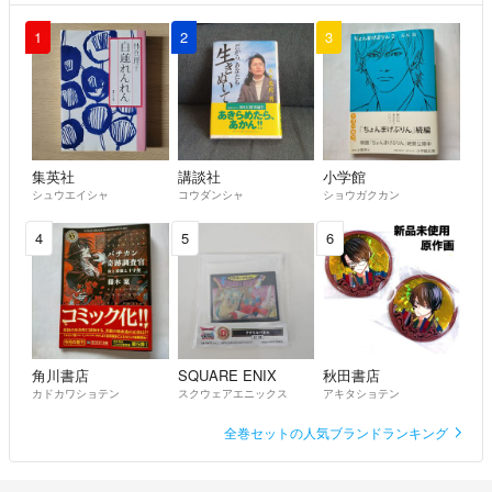
1
2
3
集英社
講談社
小学館
シュウエイシャ
コウダンシャ
ショウガクカン
4
5
6
角川書店
SQUARE ENIX
秋田書店
カドカワショテン
スクウェアエニックス
アキタショテン
全巻セットの人気ブランドランキング