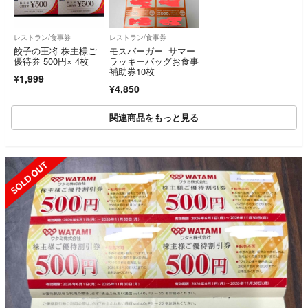
レストラン/食事券
レストラン/食事券
餃子の王将 株主様ご
モスバーガー サマー
優待券 500円× 4枚
ラッキーバッグお食事
補助券10枚
¥1,999
¥4,850
関連商品をもっと見る
SOLD OUT