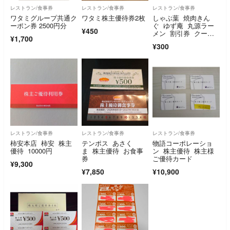
レストラン/食事券
レストラン/食事券
レストラン/食事券
ワタミグループ共通ク
ワタミ株主優待券2枚
しゃぶ葉 焼肉きん
ーポン券 2500円分
ぐ ゆず庵 丸源ラー
¥450
メン 割引券 クーポ
¥1,700
ン
¥300
レストラン/食事券
レストラン/食事券
レストラン/食事券
柿安本店 柿安 株主
テンポス あさく
物語コーポレーショ
優待 10000円
ま 株主優待 お食事
ン 株主優待 株主様
券
ご優待カード
¥9,300
¥7,850
¥10,900