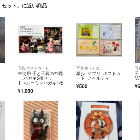
 セット」に近い商品
写真/ポストカード
写真/ポストカード
写
未使用 千と千尋の神隠
希少 ジブリ ポストカ
千
ド
し ハガキ5枚セッ
ード ノベルティ
試
ト +ムーミンハガキ1枚
¥500
¥
¥1,000