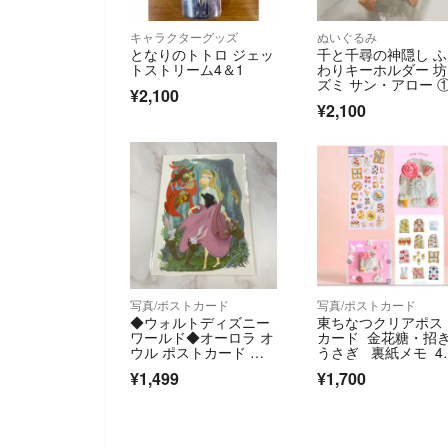
キャラクターグッズ
ぬいぐるみ
となりのトトロ ジェッ
千と千尋の神隠し 
トストリーム4＆1
わりキーホルダー 
ズミ サン・アロー 
¥2,100
¥2,100
写真/ポストカード
写真/ポストカード
◆ウォルトディズニー
東ちなつクリアポス
ワールド◆オーロラ オ
カード 金花糖・招
ウル ポストカード ハ
うさぎ 裏紙メモ 4
ガキ 葉書
セット B
¥1,499
¥1,700