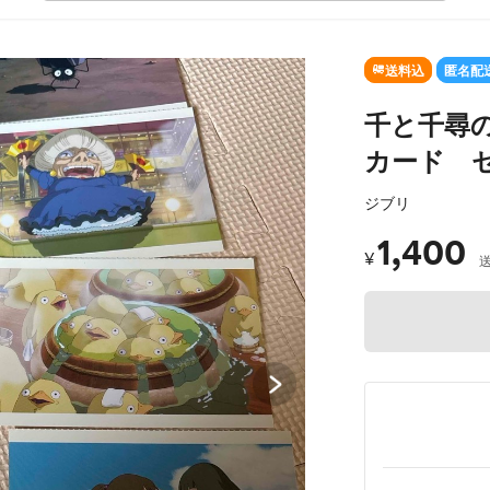
SOLD OUT
送料込
匿名配
千と千尋
カード 
ジブリ
1,400
¥