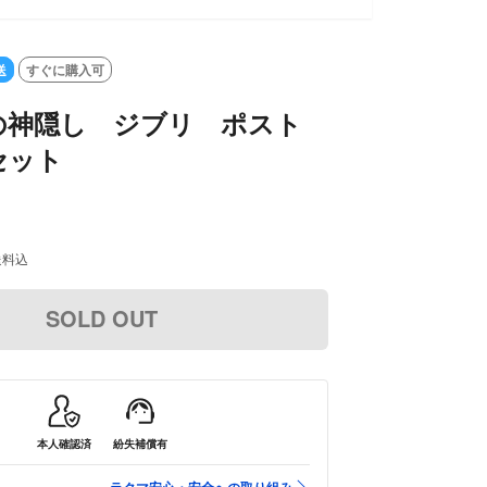
SOLD OUT
送
すぐに購入可
の神隠し ジブリ ポスト
セット
送料込
SOLD OUT
本人確認済
紛失補償有