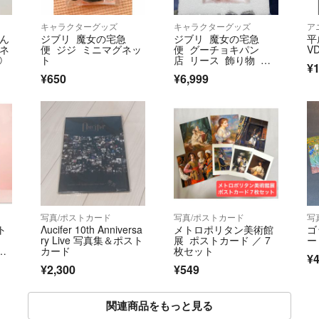
キャラクターグッズ
キャラクターグッズ
ア
ふん
ジブリ 魔女の宅急
ジブリ 魔女の宅急
平
坊ネ
便 ジジ ミニマグネッ
便 グーチョキパン
V
①
ト
店 リース 飾り物 置
¥1
物 インテリア グッズ
¥650
¥6,999
写真/ポストカード
写真/ポストカード
写
ト
Λucifer 10th Anniversa
メトロポリタン美術館
ゴ
き
ry Live 写真集＆ポスト
展 ポストカード ／ 7
ー
点
カード
枚セット
¥
¥2,300
¥549
関連商品をもっと見る