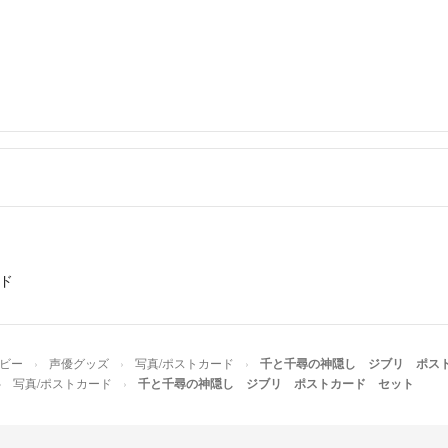
ード
ホビー
声優グッズ
写真/ポストカード
千と千尋の神隠し ジブリ ポス
写真/ポストカード
千と千尋の神隠し ジブリ ポストカード セット