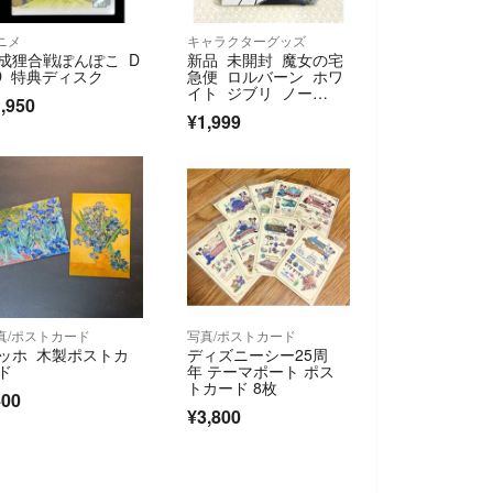
ニメ
キャラクターグッズ
成狸合戦ぽんぽこ D
新品 未開封 魔女の宅
D 特典ディスク
急便 ロルバーン ホワ
イト ジブリ ノー
,950
ト どんぐり共和国
¥1,999
真/ポストカード
写真/ポストカード
ッホ 木製ポストカ
ディズニーシー25周
ド
年 テーマポート ポス
トカード 8枚
400
¥3,800