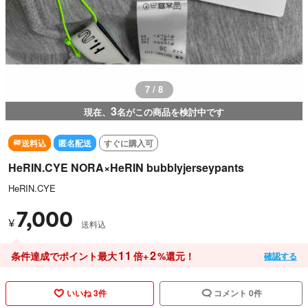
7 / 8
3
現在、
名がこの商品を検討中です
送料込
匿名配送
すぐに購入可
HeRIN.CYE NORA×HeRIN bubblyjerseypants
HeRIN.CYE
7,000
¥
送料込
11
2
条件達成でポイント最大
倍+
%還元！
確認する
いいね 3件
コメント 0件