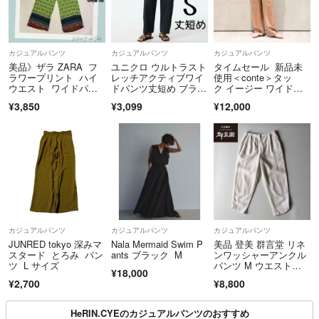
カジュアルパンツ
カジュアルパンツ
カジュアルパンツ
美品》ザラ ZARA フ
ユニクロ ウルトラスト
タイムセール 新品未
ラワープリント ハイ
レッチアクティブワイ
使用＜conte＞タッ
ウエスト ワイドパン
ドパンツ丈短め ブラッ
ク イージー ワイドパ
ツ パラッツォパン
ク S
ンツ
¥3,850
¥3,099
¥12,000
ツ US/L 総柄 花
柄 後ゴム 緑 青 茶
カジュアルパンツ
カジュアルパンツ
カジュアルパンツ
JUNRED tokyo 深みマ
Nala Mermaid Swim P
美品 登美 群言堂 リネ
スタード とろみ パン
ants ブラック M
ンワッシャーアンクル
ツ L サイズ
パンツ M ウエストゴ
¥18,000
ム 石見銀山
¥2,700
¥8,800
HeRIN.CYEのカジュアルパンツのおすすめ