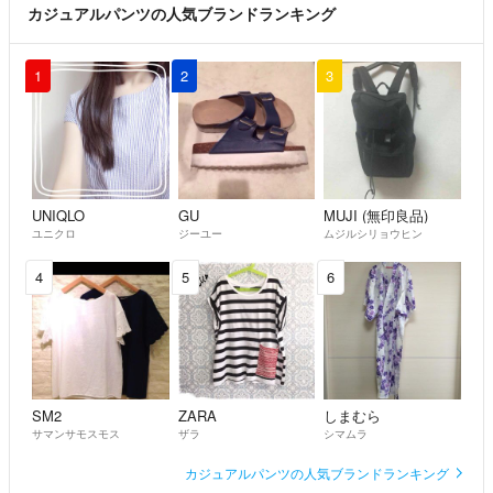
カジュアルパンツの人気ブランドランキング
1
2
3
UNIQLO
GU
MUJI (無印良品)
ユニクロ
ジーユー
ムジルシリョウヒン
4
5
6
SM2
ZARA
しまむら
サマンサモスモス
ザラ
シマムラ
カジュアルパンツの人気ブランドランキング