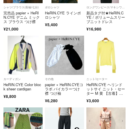
シャツ/ブラウス(長袖/七分)
ポロシャツ
ロングワンピース/マキシワンピース
完売品 papier × HeRI
HeRIN.CYE ラインポ
新品タグ付★HeRIN.C
N.CYE デニム ミック
ロシャツ
YE / ボリュームスリー
ス ブラウス つけ襟
ブニットドレス
¥5,400
¥21,000
¥16,980
カーディガン
その他
ニット/セーター
HeRIN.CYE Color bloc
papier × HeRIN.CYEコ
HeRIN.CYE ヘリンド
k sheer cardigan
ラボ バイカラーつけ
ットサイ ニット・セー
襟 つけ袖
ター M 黄 【古着】
¥8,800
【中古】【送料無料】
¥6,280
¥3,600