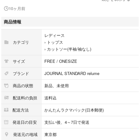
裏地：なし
10ヶ月前
伸縮性：袖部分ややあり
光沢感：なし
商品情報
生地の厚さ：普通
レディース
FREEサイズ:肩幅90 身幅84 着丈60 袖丈(リブ部分)12
カテゴリ
›
トップス
›
カットソー(半袖/袖なし)
新品未使用
サイズ
FREE / ONESIZE
紙タグお付きしません！
ブランド
JOURNAL STANDARD relume
2024468
商品の状態
新品、未使用
配送料の負担
送料込
配送方法
かんたんラクマパック(日本郵便)
発送日の目安
支払い後、4～7日で発送
発送元の地域
東京都