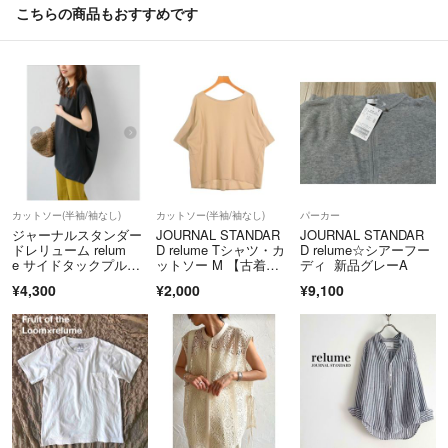
こちらの商品もおすすめです
カットソー(半袖/袖なし)
カットソー(半袖/袖なし)
パーカー
ジャーナルスタンダー
JOURNAL STANDAR
JOURNAL STANDAR
ドレリューム relum
D relume Tシャツ・カ
D relume☆シアーフー
e サイドタックプルオ
ットソー M 【古着】
ディ 新品グレーA
ーバー
【中古】【送料無料】
¥4,300
¥2,000
¥9,100