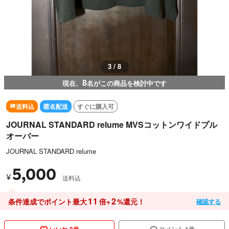
3 / 8
8
現在、
名がこの商品を検討中です
送料込
匿名配送
すぐに購入可
JOURNAL STANDARD relume MVSコットンワイドプル
オーバー
JOURNAL STANDARD relume
5,000
¥
送料込
11
2
条件達成でポイント最大
倍+
%還元！
確認する
いいね 8件
コメント 1件