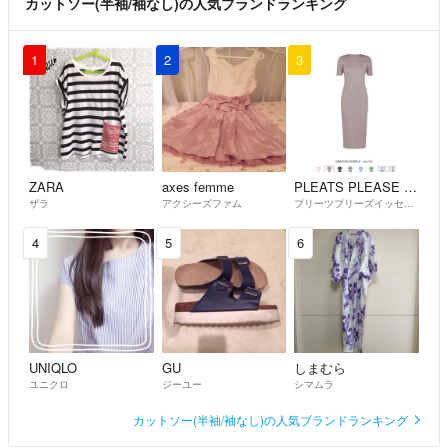
カットソー(半袖/袖なし)の人気ブランドランキング
1
2
3
ZARA
axes femme
PLEATS PLEASE ISSEY MIYAKE
ザラ
アクシーズファム
プリーツプリーズイッセイミヤケ
4
5
6
UNIQLO
GU
しまむら
ユニクロ
ジーユー
シマムラ
カットソー(半袖/袖なし)の人気ブランドランキング