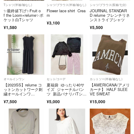
Tシャツ(半袖/袖なし)
シャツ/ブラウス(半袖/袖なし)
シャツ/ブラウス(長袖/七分)
✨最終値下げ✨Fruit o
Flower lace shirt Crea
JOURNAL STANDAR
f the Loom×relume✨ポ
m
D relume フレンチリネ
ケット白Tシャツ
ンストライプシャツ
¥3,100
¥1,580
¥5,500
オールインワン
セット/コーデ
カットソー(半袖/袖なし)
【2023SS】relume コ
夏福袋 ゆったり40サ
【AMERICANA/アメリ
ットンカットワーク刺
イズ ジャーナルパン
カーナ】 HALF SLEE
繍オールインワ
ツ 新品バナリパTシャ
VE SWEAT
ン 黒 レース
ツなど4点 美品
¥7,500
¥5,000
¥15,000