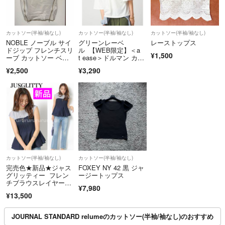
カットソー(半袖/袖なし)
カットソー(半袖/袖なし)
カットソー(半袖/袖なし)
NOBLE ノーブル サイ
グリーンレーベ
レーストップス
ドジップ フレンチスリ
ル 【WEB限定】＜a
¥1,500
ーブ カットソー ベー
t ease＞ドルマン カッ
ジュ裏毛フロントスリ
トソー 接触冷感
¥2,500
¥3,290
ットジッププルオーバ
ー スウェット
カットソー(半袖/袖なし)
カットソー(半袖/袖なし)
完売色★新品★ジャス
FOXEY NY 42 黒 ジャ
グリッティー フレン
ージートップス
チブラウスレイヤード
¥7,980
ニット
¥13,500
JOURNAL STANDARD relumeのカットソー(半袖/袖なし)のおすすめ