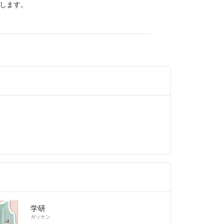
します。
ては、希に新品購入のものもありますが、アマゾン
ップで購入した中古品が多いです。古書専門店では
カバーを外しての状態検品はしません。正規専門書
ョップで購入した中古品の方がよっぽど『品質の良
す。ご自分が期待する品質をお求めの方は、専門書
かめ納得し購入してください。
学研
ガッケン