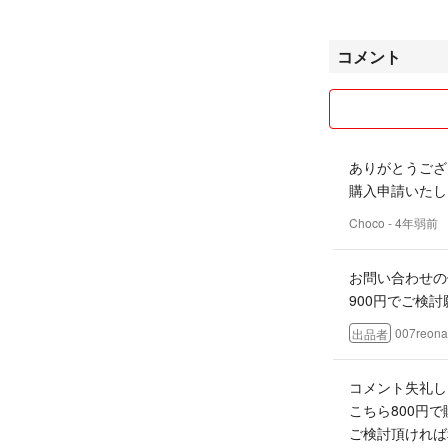
仕事の関係で対応
希望額の記載なし
コメント
識やテンプレのコ
ります。
質問は、商品説明
みの質問は削除し
出品物は喫煙者な
ありがとうござ
の綺麗な商品をお
購入申請いたし
商品の状態等は画
になった上で慎重
Choco
- 4年弱前
は不可能ですので
な限り対応します
お問い合わせの
合があります。
900円でご検
出品する際に検品
ご了承願います。
007reona
出品者
書籍や電子機器な
確認願います。
コメント失礼し
基本的に中古品の
こちら800円
受領後の購入者様
ご検討頂ければ
関知しません。心