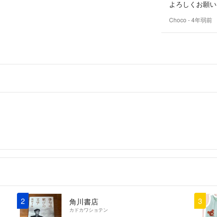
よろしくお願い
ださい。
書籍・雑誌につい
Choco
- 4年弱前
などのネットショ
ありませんので、
店よりもネットシ
い』場合がありま
店で自分の目で確
2
3
角川書店
カドカワショテン