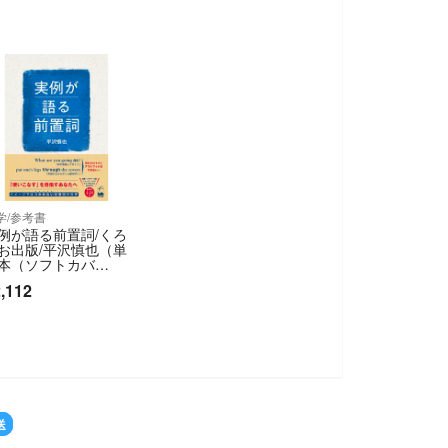
学/参考書
例が語る前置詞/くろ
お出版/平沢慎也（単
本（ソフトカバ
））
,112
送