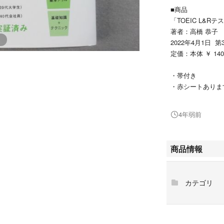
■商品
「TOEIC L&
著者：高橋 恭子
2022年4月1日 第
定価：本体 ￥ 14
・帯付き
・赤シートあり
・中身は、書き込
ンディションは非
4年弱前
使用後は、喫煙者
自宅保管の中古品
商品情報
ろしくお願いし
中古品に対して新
な方は、ご購入を
カテゴリ