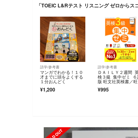
「TOEIC L&Rテスト リスニング ゼロか
語学/参考書
語学/参考書
マンガでわかる！１０
ＤＡＩＬＹ２週間 
才までに頭をよくする
検３級 集中ゼミ ６
１分おんどく
版 旺文社英検書／
社(編者)
¥1,200
¥995
SOLD OUT