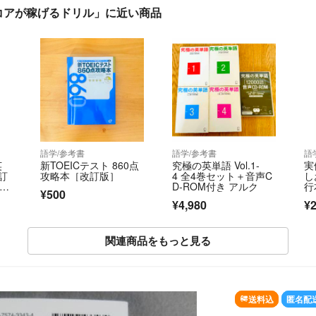
らスコアが稼げるドリル」に近い商品
語学/参考書
語学/参考書
語
英
新TOEICテスト 860点
究極の英単語 Vol.1-
実
訂
攻略本［改訂版］
4 全4巻セット＋音声C
し
旺文
D-ROM付き アルク
行
¥500
ー
¥4,980
¥2
関連商品をもっと見る
SOLD OUT
送料込
匿名配