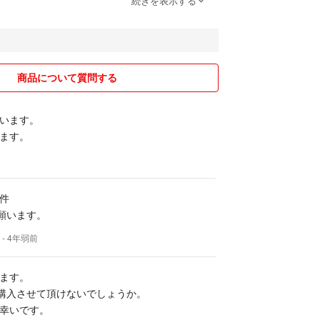
続きを表示する
連絡が遅く（帰宅後の夜に）なることがあります。
(纏め商品の個別要請時も同様)・大幅値下など非常
メントは削除・購入お断り・ブロックする場合があ
をよく読んでからお願います。商品ページに記載済
商品について質問する
ます。
し・ペットなしの個人保管のものです。専門店並み
います。
探しの方・神経質な方はお断りします。
ます。
像をご覧になって判断いただき、購入はよくお考え
にお願いします。商品の状態を100％お伝えするの
、画像で不明な点があればコメント願います。可能
。専門的な知識はないので、質問に返答できない場
件
討願います。
していますが見落し等がある場合があります。予め
- 4年弱前
ど詳細仕様については購入希望者様にてネット等で
ます。
出品、状態説明は出品時のもので、現品渡しです。
で購入させて頂けないでしょうか。
による操作以降に発生した事象についてまでは一切
幸いです。
配な方はフリマにて中古品をご購入なさらないでく