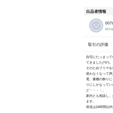
出品者情報
007
007r
取引の評価
自宅にたっまって
てきました(^0^)。
そのためフリマを
使わなくなって押
電、書棚の飾りに
りにしかなってい
ど・・・・。
家内とも相談し、
ます。
発送は24時間以
【お願い】