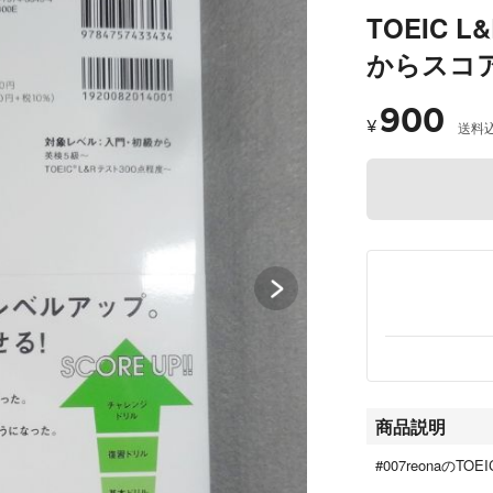
TOEIC 
からスコ
900
¥
送料
商品説明
#007reonaのT