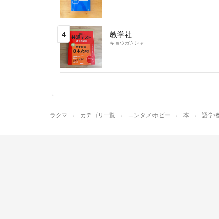
4
教学社
キョウガクシャ
ラクマ
カテゴリ一覧
エンタメ/ホビー
本
語学/