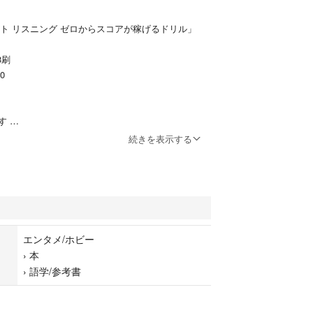
Rテスト リスニング ゼロからスコアが稼げるドリル」
3刷
00
ます
み・マーカー・角折れなどの汚れは見当たらず、コ
続きを表示する
常に良好・綺麗です。
やペットもいない自宅の書棚に保管していました。
ですので、中古品に対してご理解のある方のみ、よ
ます。
品相当の品質を求める方・完璧を求める方・神経質
エンタメ/ホビー
お控え願います。
›
本
›
語学/参考書